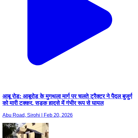
आबू रोड: आबूरोड के मुगथला मार्ग पर चलते ट्रैक्टर ने पैदल बुजुर्ग
को मारी टक्कर, सड़क हादसे में गंभीर रूप से घायल
Abu Road, Sirohi | Feb 20, 2026