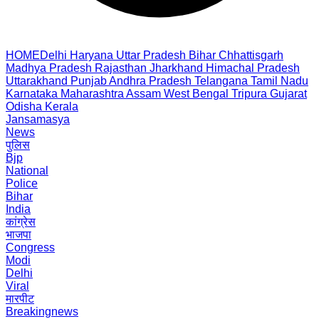
HOME
Delhi
Haryana
Uttar Pradesh
Bihar
Chhattisgarh
Madhya Pradesh
Rajasthan
Jharkhand
Himachal Pradesh
Uttarakhand
Punjab
Andhra Pradesh
Telangana
Tamil Nadu
Karnataka
Maharashtra
Assam
West Bengal
Tripura
Gujarat
Odisha
Kerala
Jansamasya
News
पुलिस
Bjp
National
Police
Bihar
India
कांग्रेस
भाजपा
Congress
Modi
Delhi
Viral
मारपीट
Breakingnews