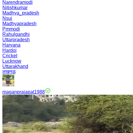
Narendramodi
Nitishkumar
Madhya_pradesh
Nsui
Madhyapradesh
Pmmodi
Rahulgandhi
Uttarpradesh
Haryana
Hardoi
Cricket
Lucknow
Uttarakhand
लखनऊ
maganprajapat1988