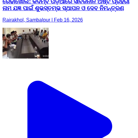
ରେଢାଖୋଲ: କଦମ୍ବ ପଡ଼ିଆରେ ସାର୍ବଜନୀନ ଅଷ୍ଟ ପ୍ରହରୀ
ନାମ ଯଜ୍ଞ ପାଇଁ ଶୁଭସ୍ତମ୍ଭ ସ୍ଥାପନ ଓ ଦେବ ନିମନ୍ତ୍ରଣ
Rairakhol, Sambalpur | Feb 16, 2026