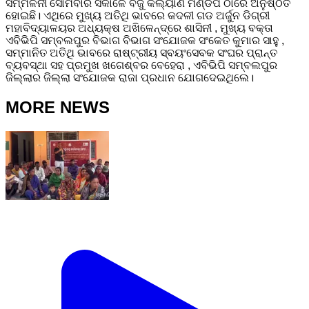
ସମ୍ମିଳନୀ ସୋମବାର ସକାଳେ ବିଜୁ କଲ୍ୟାଣ ମଣ୍ଡପ ଠାରେ ଅନୁଷ୍ଠିତ
ହୋଇଛି। ଏଥିରେ ମୁଖ୍ୟ ଅତିଥି ଭାବରେ କଦଳୀ ଗଡ ଅର୍ଜୁନ ଡିଗ୍ରୀ
ମହାବିଦ୍ୟାଳୟର ଅଧ୍ୟକ୍ଷ ଅଖିଳେନ୍ଦ୍ରେ ଶାସିନୀ , ମୁଖ୍ୟ ବକ୍ତା
ଏବିଭିପି ସମ୍ବଲପୁର ବିଭାଗ ବିଭାଗ ସଂଯୋଜକ ସଂକେତ କୁମାର ସାହୁ ,
ସମ୍ମାନିତ ଅତିଥି ଭାବରେ ରାଷ୍ଟ୍ରୀୟ ସ୍ବୟଂସେବକ ସଂଘର ପ୍ରାନ୍ତ
ବ୍ୟବସ୍ଥା ସହ ପ୍ରମୁଖ ଖଗେଶ୍ବର ବେହେରା , ଏବିଭିପି ସମ୍ବଲପୁର
ଜିଲ୍ଲାର ଜିଲ୍ଲା ସଂଯୋଜକ ରାଜା ପ୍ରଧାନ ଯୋଗଦେଇଥିଲେ।
MORE NEWS