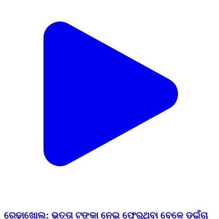
ରେଢାଖୋଲ: ଭତ୍ତା ଟଙ୍କା ନେଇ ଫେରୁଥିବା ବେଳେ ଡ‌ଇଁଚା