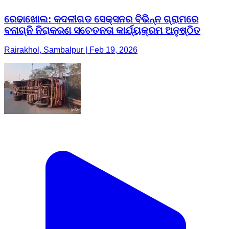
ରେଢାଖୋଲ: କଦଳୀଗଡ ସେକ୍ସନର ବିଭିନ୍ନ ଗ୍ରାମରେ
ବନାଗ୍ନି ନିରାକରଣ ସଚେତନତା କାର୍ଯ୍ୟକ୍ରମ ଅନୁଷ୍ଠିତ
Rairakhol, Sambalpur | Feb 19, 2026