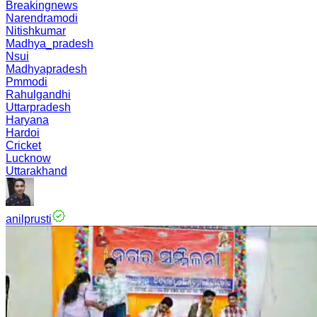
Breakingnews
Narendramodi
Nitishkumar
Madhya_pradesh
Nsui
Madhyapradesh
Pmmodi
Rahulgandhi
Uttarpradesh
Haryana
Hardoi
Cricket
Lucknow
Uttarakhand
anilprusti