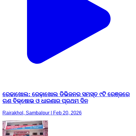
ରେଢାଖୋଲ: ରେଢ଼ାଖୋଲ ଡିଭିଜନର ସମସ୍ତ ୯ଟି ରେଞ୍ଜରେ
ଗଣ ବିକ୍ଷୋଭ ଓ ଧାରଣାର ପ୍ରଥମ ଦିନ
Rairakhol, Sambalpur | Feb 20, 2026