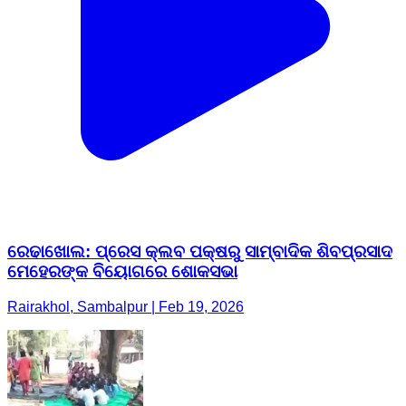
ରେଢାଖୋଲ: ପ୍ରେସ କ୍ଲବ ପକ୍ଷରୁ ସାମ୍ବାଦିକ ଶିବପ୍ରସାଦ
ମେହେରଙ୍କ ବିୟୋଗରେ ଶୋକସଭା
Rairakhol, Sambalpur | Feb 19, 2026