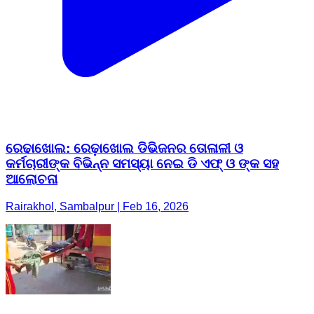
ରେଢାଖୋଲ: ରେଢ଼ାଖୋଲ ଡିଭିଜନର ତୋଳାଳୀ ଓ
କର୍ମଚାରୀଙ୍କ ବିଭିନ୍ନ ସମସ୍ୟା ନେଇ ଡି ଏଫ୍ ଓ ଙ୍କ ସହ
ଆଲୋଚନା
Rairakhol, Sambalpur | Feb 16, 2026