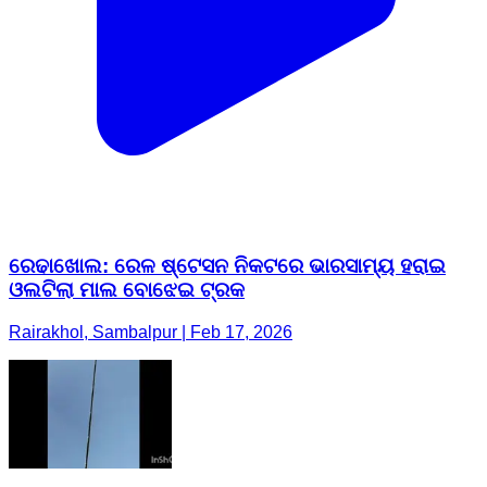
ରେଢାଖୋଲ: ରେଳ ଷ୍ଟେସନ ନିକଟରେ ଭାରସାମ୍ୟ ହରାଇ
ଓଲଟିଲା ମାଲ ବୋଝେଇ ଟ୍ରକ
Rairakhol, Sambalpur | Feb 17, 2026