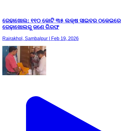
ରେଢାଖୋଲ: ୧୧୦ କୋଟି ୩୫ ଲକ୍ଷ ସାଇବର ଠକେଇରେ
ରେଢ଼ାଖୋଲରୁ ଜଣେ ଗିରଫ
Rairakhol, Sambalpur | Feb 19, 2026