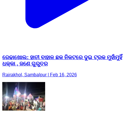
ରେଢାଖୋଲ: ହାତୀ ବାହାଳ ଛକ ନିକଟରେ ଦୁଇ ଟ୍ରକ ମୁହାଁମୁହିଁ
ଧକ୍କା , ଜଣେ ଗୁରୁତର
Rairakhol, Sambalpur | Feb 16, 2026