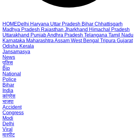
HOME
Delhi
Haryana
Uttar Pradesh
Bihar
Chhattisgarh
Madhya Pradesh
Rajasthan
Jharkhand
Himachal Pradesh
Uttarakhand
Punjab
Andhra Pradesh
Telangana
Tamil Nadu
Karnataka
Maharashtra
Assam
West Bengal
Tripura
Gujarat
Odisha
Kerala
Jansamasya
News
पुलिस
Bjp
National
Police
Bihar
India
कांग्रेस
भाजपा
Accident
Congress
Modi
Delhi
Viral
मारपीट