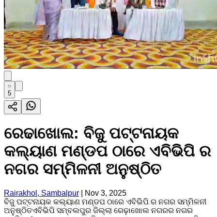
5
ରେଢାଖୋଲ: ବିଜୁ ପଟ୍ଟନାୟକ
କଲ୍ୟାଣ ମଣ୍ଡପ ଠାରେ ଏବିଭିପି ର
ନଗର ସମ୍ମିଳନୀ ଅନୁଷ୍ଠିତ
Rairakhol, Sambalpur
|
Nov 3, 2025
ବିଜୁ ପଟ୍ଟନାୟକ କଲ୍ୟାଣ ମଣ୍ଡପ ଠାରେ ଏବିଭିପି ର ନଗର ସମ୍ମିଳନୀ
ଅନୁଷ୍ଠିତଏବିଭିପି ସମ୍ବଲପୁର ଜିଲ୍ଲା ରେଢ଼ାଖୋଲ ନଗରର ନଗର