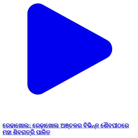
ରେଢାଖୋଲ: ରେଢ଼ାଖୋଲ ଅଞ୍ଚଳର ବିଭିନ୍ନ ଶୈବପୀଠରେ
ମହା ଶିବରାତ୍ରି ପାଳିତ