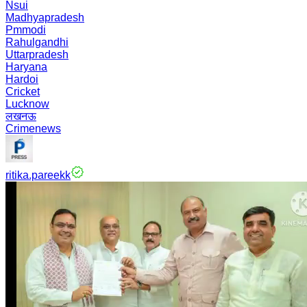
Nsui
Madhyapradesh
Pmmodi
Rahulgandhi
Uttarpradesh
Haryana
Hardoi
Cricket
Lucknow
लखनऊ
Crimenews
ritika.pareekk