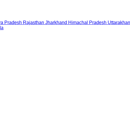
a Pradesh
Rajasthan
Jharkhand
Himachal Pradesh
Uttarakha
la