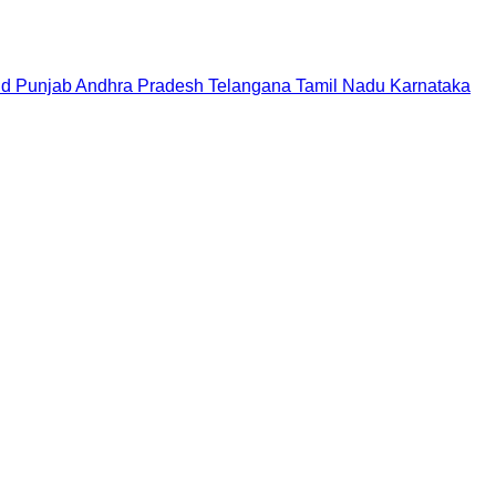
nd
Punjab
Andhra Pradesh
Telangana
Tamil Nadu
Karnataka