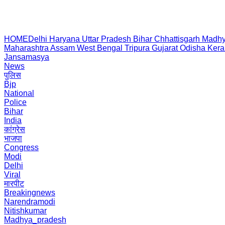
HOME
Delhi
Haryana
Uttar Pradesh
Bihar
Chhattisgarh
Madhy
Maharashtra
Assam
West Bengal
Tripura
Gujarat
Odisha
Kera
Jansamasya
News
पुलिस
Bjp
National
Police
Bihar
India
कांग्रेस
भाजपा
Congress
Modi
Delhi
Viral
मारपीट
Breakingnews
Narendramodi
Nitishkumar
Madhya_pradesh