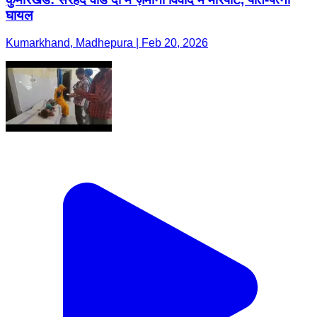
घायल
Kumarkhand, Madhepura | Feb 20, 2026