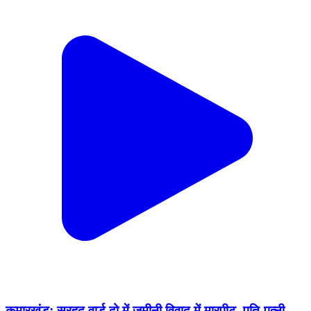
कुमारखंड: सरहद वार्ड दो में ज़मीनी विवाद में मारपीट, पति-पत्नी