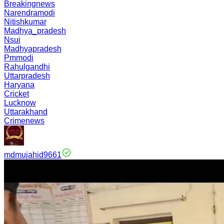
Breakingnews
Narendramodi
Nitishkumar
Madhya_pradesh
Nsui
Madhyapradesh
Pmmodi
Rahulgandhi
Uttarpradesh
Haryana
Cricket
Lucknow
Uttarakhand
Crimenews
mdmujahid9661