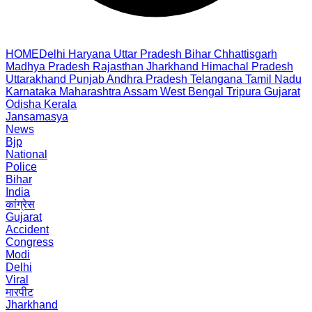
HOME
Delhi
Haryana
Uttar Pradesh
Bihar
Chhattisgarh
Madhya Pradesh
Rajasthan
Jharkhand
Himachal Pradesh
Uttarakhand
Punjab
Andhra Pradesh
Telangana
Tamil Nadu
Karnataka
Maharashtra
Assam
West Bengal
Tripura
Gujarat
Odisha
Kerala
Jansamasya
News
Bjp
National
Police
Bihar
India
कांग्रेस
Gujarat
Accident
Congress
Modi
Delhi
Viral
मारपीट
Jharkhand