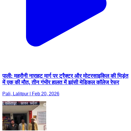
पाली: महरौनी नाराहट मार्ग पर ट्रैक्टर और मोटरसाइकिल की भिड़ंत
में एक की मौत, तीन गंभीर हालत में झांसी मेडिकल कॉलेज रेफर
Pali, Lalitpur | Feb 20, 2026