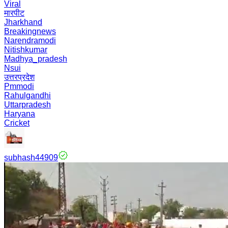
Viral
मारपीट
Jharkhand
Breakingnews
Narendramodi
Nitishkumar
Madhya_pradesh
Nsui
उत्तरप्रदेश
Pmmodi
Rahulgandhi
Uttarpradesh
Haryana
Cricket
subhash44909