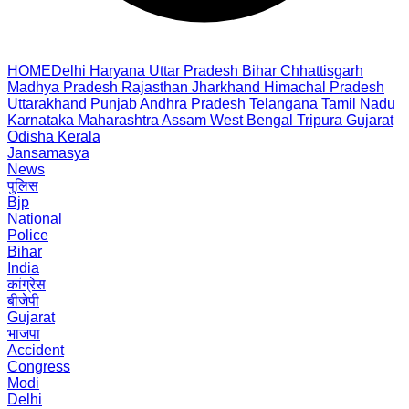
HOME
Delhi
Haryana
Uttar Pradesh
Bihar
Chhattisgarh
Madhya Pradesh
Rajasthan
Jharkhand
Himachal Pradesh
Uttarakhand
Punjab
Andhra Pradesh
Telangana
Tamil Nadu
Karnataka
Maharashtra
Assam
West Bengal
Tripura
Gujarat
Odisha
Kerala
Jansamasya
News
पुलिस
Bjp
National
Police
Bihar
India
कांग्रेस
बीजेपी
Gujarat
भाजपा
Accident
Congress
Modi
Delhi