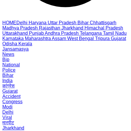
HOME
Delhi
Haryana
Uttar Pradesh
Bihar
Chhattisgarh
Madhya Pradesh
Rajasthan
Jharkhand
Himachal Pradesh
Uttarakhand
Punjab
Andhra Pradesh
Telangana
Tamil Nadu
Karnataka
Maharashtra
Assam
West Bengal
Tripura
Gujarat
Odisha
Kerala
Jansamasya
News
Bjp
National
Police
Bihar
India
कांग्रेस
Gujarat
Accident
Congress
Modi
Delhi
Viral
मारपीट
Jharkhand