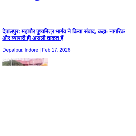
देपालपुर: महापौर पुष्यमित्र भार्गव ने किया संवाद, कहा- नागरिक
और व्यापारी ही असली ताकत हैं
Depalpur, Indore | Feb 17, 2026