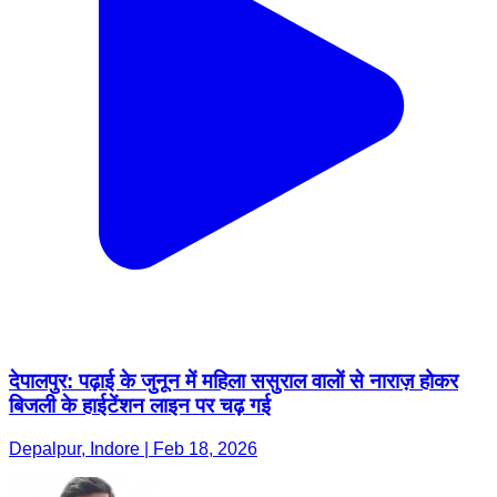
देपालपुर: पढ़ाई के जुनून में महिला ससुराल वालों से नाराज़ होकर
बिजली के हाईटेंशन लाइन पर चढ़ गई
Depalpur, Indore | Feb 18, 2026