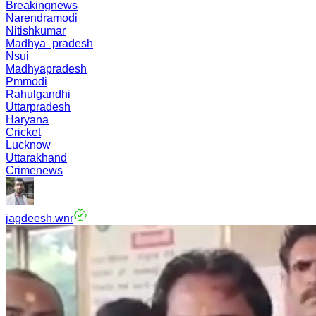
Breakingnews
Narendramodi
Nitishkumar
Madhya_pradesh
Nsui
Madhyapradesh
Pmmodi
Rahulgandhi
Uttarpradesh
Haryana
Cricket
Lucknow
Uttarakhand
Crimenews
jagdeesh.wnr