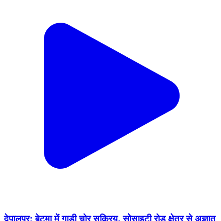
देपालपुर: बेटमा में गाड़ी चोर सक्रिय, सोसाइटी रोड क्षेत्र से अज्ञात