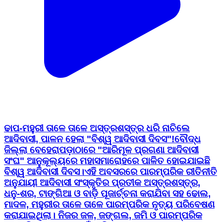
ଢାପ-ମହୁରୀ ତାଳେ ତାଳେ ଅସ୍ତ୍ରଶସ୍ତ୍ର ଧରି ନାଚିଲେ
ଆଦିବାସୀ, ପାଳନ ହେଲା "ବିଶ୍ୱ ଆଦିବାସୀ ଦିବସ"! ​ବୌଦ୍ଧ
ଜିଲ୍ଲା ବେହେରାପଡ଼ାଠାରେ "ଆରିମୂଳ ପ୍ରଗଣା ଆଦିବାସୀ
ସଂଘ" ଆନୁକୂଲ୍ୟରେ ମହାସମାରୋହରେ ପାଳିତ ହୋଇଯାଇଛି
ବିଶ୍ୱ ଆଦିବାସୀ ଦିବସ। ​ଏହି ଅବସରରେ ପାରମ୍ପରିକ ରୀତିନୀତି
ଅନୁଯାୟୀ ଆଦିବାସୀ ସଂସ୍କୃତିର ପ୍ରତୀକ ଅସ୍ତ୍ରଶସ୍ତ୍ର,
ଧନୁ-ଶର, ଟାଙ୍ଗିଆ ଓ ବାଡ଼ି ପୂଜାର୍ଚ୍ଚନା କରାଯିବା ସହ ଢୋଲ,
ମାଦଳ, ମହୁରୀର ତାଳେ ତାଳେ ପାରମ୍ପରିକ ନୃତ୍ୟ ପରିବେଷଣ
କରାଯାଇଥିଲା। ନିଜର ଜଳ, ଜଙ୍ଗଲ, ଜମି ଓ ପାରମ୍ପରିକ