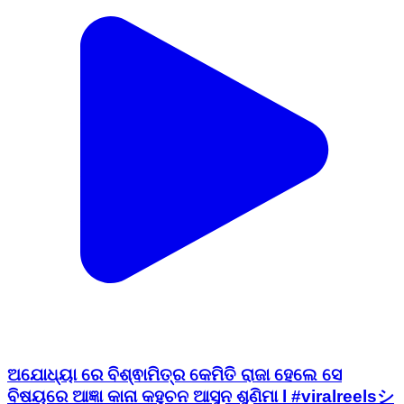
ଅଯୋଧ୍ୟା ରେ ବିଶ୍ଵାମିତ୍ର କେମିତି ରାଜା ହେଲେ ସେ
ବିଷୟରେ ଆଜ୍ଞା କାନା କହୁଚନ ଆସୁନ ଶୁଣିମା l #viralreelsシ