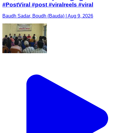
#PostViral #post #viralreels #viral
Baudh Sadar, Boudh (Bauda) | Aug 9, 2026