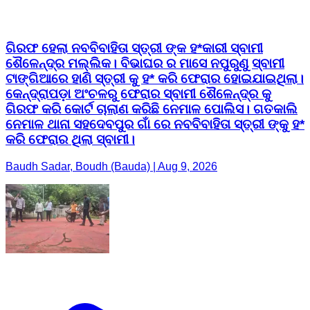
ଗିରଫ ହେଲା ନବବିବାହିତା ସ୍ତ୍ରୀ ଙ୍କ ହ*କାରୀ ସ୍ବାମୀ
ଶୈଳେନ୍ଦ୍ର ମଲ୍ଲିକ। ବିଭାଘର ର ମାସେ ନପୁରୁଣୁ ସ୍ବାମୀ
ଟାଙ୍ଗିଆରେ ହାଣି ସ୍ତ୍ରୀ କୁ ହ* କରି ଫେରାର ହୋଇଯାଇଥିଲା।
କେନ୍ଦ୍ରାପଡ଼ା ଅଂଚଳରୁ ଫେରାର ସ୍ବାମୀ ଶୈଳେନ୍ଦ୍ର କୁ
ଗିରଫ କରି କୋର୍ଟ ଚାଲାଣ କରିଛି ନେମାଳ ପୋଲିସ। ଗତକାଲି
ନେମାଳ ଥାନା ସହଦେବପୁର ଗାଁ ରେ ନବବିବାହିତା ସ୍ତ୍ରୀ ଙ୍କୁ ହ*
କରି ଫେରାର ଥିଲା ସ୍ବାମୀ।
Baudh Sadar, Boudh (Bauda) | Aug 9, 2026