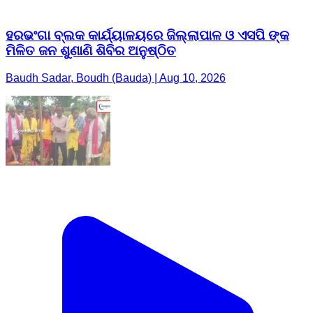
ହରଭଂଗା ବ୍ଲକ କାର୍ଯ୍ୟାଳୟରେ ଜିଲ୍ଲାପାଳ ଓ ଏସପି ଙ୍କ
ମିଳିତ ଜନ ଶୁଣାଣି ଶିବିର ଅନୁଷ୍ଠିତ
Baudh Sadar, Boudh (Bauda) | Aug 10, 2026