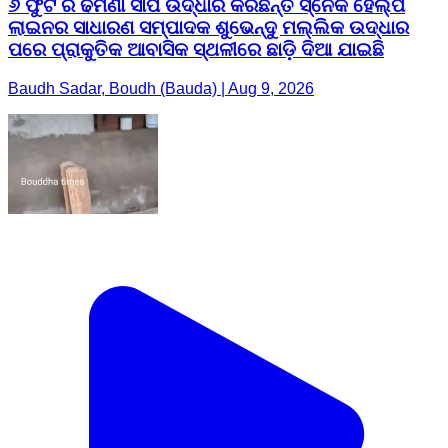
୬ ଫୁଟ ର ଢମଣା ସାପ ଉଦ୍ଧାର କରିଛନ୍ତି ସ୍ନେକ ହେଲ୍ପ
ଲାଇନର ସାଧାରଣ ସମ୍ପାଦକ ଶୁଭେନ୍ଦୁ ମଲ୍ଲିକ ଉଦ୍ଧାର
ପରେ ପ୍ରାକୁତିକ ଆବାସିକ ସ୍ଥଳୀରେ ଛାଡ଼ି ଦିଆ ଯାଇଛି
Baudh Sadar, Boudh (Bauda) | Aug 9, 2026