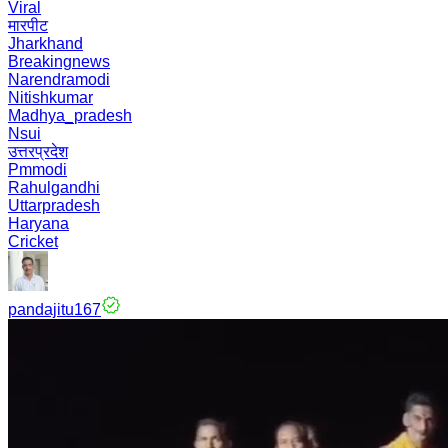
Viral
मारपीट
Jharkhand
Breakingnews
Narendramodi
Nitishkumar
Madhya_pradesh
Nsui
उत्तरप्रदेश
Pmmodi
Rahulgandhi
Uttarpradesh
Haryana
Cricket
pandajitu167