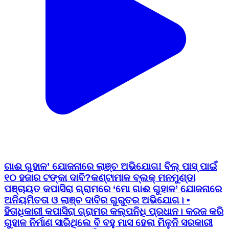
ଗାଈ ଗୁହାଳ’ ଯୋଜନାରେ ଲାଞ୍ଚ ଅଭିଯୋଗ! ବିଲ୍ ପାସ୍ ପାଇଁ
୧୦ ହଜାର ଟଙ୍କା ଦାବି? ​କଣ୍ଟାମାଳ ବ୍ଲକ୍ ମନମୁଣ୍ଡା
ପଞ୍ଚାୟତ କପାସିରା ଗ୍ରାମରେ ‘ମୋ ଗାଈ ଗୁହାଳ’ ଯୋଜନାରେ
ଅନିୟମିତତା ଓ ଲାଞ୍ଚ ଦାବିର ଗୁରୁତର ଅଭିଯୋଗ। •
ହିତାଧିକାରୀ କପାସିରା ଗ୍ରାମର କଲ୍ପନିଧି ପ୍ରଧାନ। କରଜ କରି
ଗୁହାଳ ନିର୍ମାଣ ସାରିଥିଲେ ବି ବହୁ ମାସ ହେଲା ମିଳୁନି ସରକାରୀ