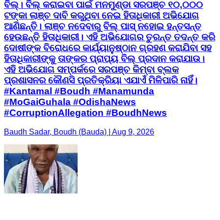
ବିଲ୍। ବିଲ୍ କରାଇବା ପାଇଁ ମନମୁଣ୍ଡା ସରପଞ୍ଚ ୧୦,୦୦୦
ଟଙ୍କା ଲାଞ୍ଚ ଦାବି କରୁଥିବା ନେଇ ହିତାଧିକାରୀ ଅଭିଯୋଗ
ଆଣିଛନ୍ତି। ଲାଞ୍ଚ ନଦେବାରୁ ବିଲ୍ ପାସ୍ ନହୋଇ ହନ୍ତସନ୍ତ
ହେଉଛନ୍ତି ହିତାଧିକାରୀ। ଏହି ଅଭିଯୋଗର ତୁରନ୍ତ ତଦନ୍ତ କରି
ଦୋଷୀଙ୍କ ବିରୋଧରେ କାର୍ଯ୍ୟାନୁଷ୍ଠାନ ଗ୍ରହଣ କରାଯିବା ସହ
ହିତାଧିକାରୀଙ୍କୁ ତାଙ୍କର ପ୍ରାପ୍ୟ ବିଲ୍ ପ୍ରଦାନ କରାଯାଉ।
ଏହି ଅଭିଯୋଗ ସମ୍ପର୍କରେ ସରପଞ୍ଚ କିମ୍ବା ବ୍ଲକ
ପ୍ରଶାସନର କୌଣସି ପ୍ରତିକ୍ରିୟା ଏଯାଏଁ ମିଳିପାରି ନାହିଁ। ​
#Kantamal #Boudh #Manamunda
#MoGaiGuhala #OdishaNews
#CorruptionAllegation #BoudhNews
Baudh Sadar, Boudh (Bauda) | Aug 9, 2026