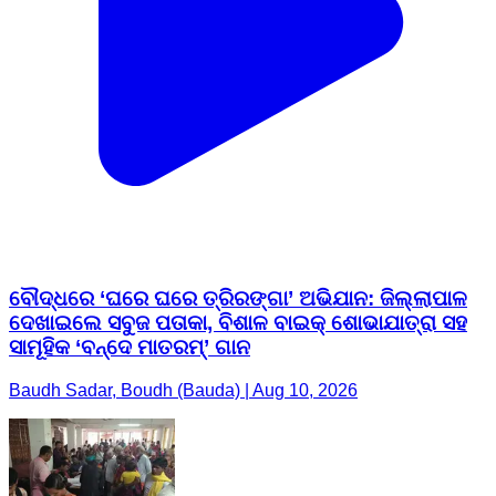
ବୌଦ୍ଧରେ ‘ଘରେ ଘରେ ତ୍ରିରଙ୍ଗା’ ଅଭିଯାନ: ଜିଲ୍ଲାପାଳ
ଦେଖାଇଲେ ସବୁଜ ପତାକା, ବିଶାଳ ବାଇକ୍ ଶୋଭାଯାତ୍ରା ସହ
ସାମୂହିକ ‘ବନ୍ଦେ ମାତରମ୍’ ଗାନ
Baudh Sadar, Boudh (Bauda) | Aug 10, 2026