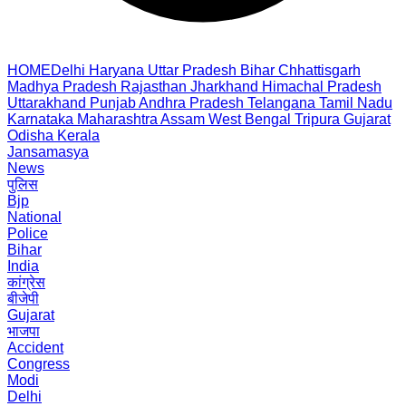
HOME
Delhi
Haryana
Uttar Pradesh
Bihar
Chhattisgarh
Madhya Pradesh
Rajasthan
Jharkhand
Himachal Pradesh
Uttarakhand
Punjab
Andhra Pradesh
Telangana
Tamil Nadu
Karnataka
Maharashtra
Assam
West Bengal
Tripura
Gujarat
Odisha
Kerala
Jansamasya
News
पुलिस
Bjp
National
Police
Bihar
India
कांग्रेस
बीजेपी
Gujarat
भाजपा
Accident
Congress
Modi
Delhi