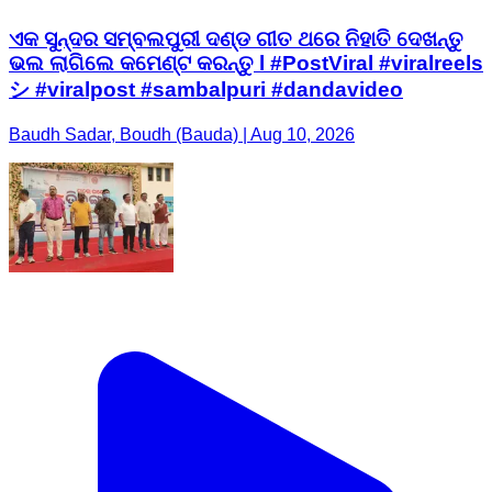
ଏକ ସୁନ୍ଦର ସମ୍ବଲପୁରୀ ଦଣ୍ଡ ଗୀତ ଥରେ ନିହାତି ଦେଖନ୍ତୁ
ଭଲ ଲାଗିଲେ କମେଣ୍ଟ କରନ୍ତୁ l #PostViral #viralreels
シ #viralpost #sambalpuri #dandavideo
Baudh Sadar, Boudh (Bauda) | Aug 10, 2026