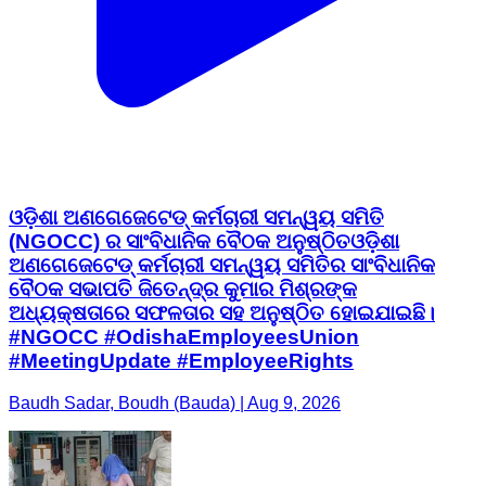
ଓଡ଼ିଶା ଅଣଗେଜେଟେଡ୍ କର୍ମଚାରୀ ସମନ୍ୱୟ ସମିତି
(NGOCC) ର ସାଂବିଧାନିକ ବୈଠକ ଅନୁଷ୍ଠିତ ​ଓଡ଼ିଶା
ଅଣଗେଜେଟେଡ୍ କର୍ମଚାରୀ ସମନ୍ୱୟ ସମିତିର ସାଂବିଧାନିକ
ବୈଠକ ସଭାପତି ଜିତେନ୍ଦ୍ର କୁମାର ମିଶ୍ରଙ୍କ
ଅଧ୍ୟକ୍ଷତାରେ ସଫଳତାର ସହ ଅନୁଷ୍ଠିତ ହୋଇଯାଇଛି।
#NGOCC #OdishaEmployeesUnion
#MeetingUpdate #EmployeeRights
Baudh Sadar, Boudh (Bauda) | Aug 9, 2026