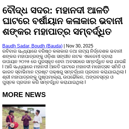
ବୌଦ୍ଧ ସଦର: ମହାନଦୀ ଆଳତି
ଘାଟରେ ବର୍ଷୀୟାନ କଳାକାର ଭବାନୀ
ଶଙ୍କର ମହାପାତ୍ର ସମ୍ବର୍ଦ୍ଧିତ
Baudh Sadar, Boudh (Bauda)
|
Nov 30, 2025
ରବିବାର ସନ୍ଧ୍ୟାରେ ବରିଷ୍ଠ କଳାକାର ତଥା ନାଟ୍ୟ ନିର୍ଦ୍ଦେଶକ ଭବାନୀ
ଶଙ୍କର ମହାପାତ୍ରଙ୍କୁ ଓଡ଼ିଶା ସଙ୍ଗୀତ ନାଟକ ଏକଡେମୀ ଦ୍ବାରା
ଉପାୟନ ୨୦୨୫ ରେ ପୁରସ୍କୃତ ହେବା ଅବସରରେ ସମ୍ବର୍ଦ୍ଧିତ କରା ଯାଇଛି
l ଆଜି ସନ୍ଧ୍ୟାରେ ମହାନଦୀ ଆଳତି ଘାଟରେ ମହାନଦୀ ମହୋତ୍ସବ ସମିତି ଓ
ଭାରତ ସ୍ବାଭିମାନ ଟ୍ରଷ୍ଟ ପକ୍ଷରୁ ସମ୍ବର୍ଦ୍ଧନା ପ୍ରଦାନ କରାଯାଇଥିଲା l
ଶ୍ରୀ ମହାପାତ୍ରଙ୍କୁ ପୁଷ୍ପମାଲ୍ୟ, ଉପଢୌକନ, ଅଙ୍ଗବସ୍ତ୍ର ଓ
ପୁସ୍ତକ ପ୍ରଦାନ କରି ସମ୍ବର୍ଦ୍ଧିତ କରାଯାଇଥିଲା l
MORE NEWS