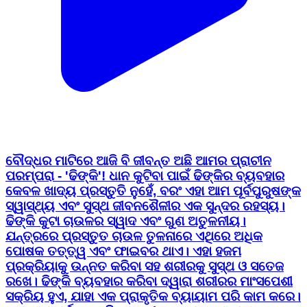
ବୌଦ୍ଧର ମାଟିରେ ଆଜି ବି ଜୀବନ୍ତ ଅଛି ଆମର ପ୍ରାଚୀନ
ପରମ୍ପରା - 'ଢିଙ୍କି'! ଧାନ କୁଟିବା ପାଇଁ ଢିଙ୍କିର ବ୍ୟବହାର
କେବଳ ଖାଦ୍ୟ ପ୍ରସ୍ତୁତି ନୁହେଁ, ବରଂ ଏହା ଆମ ପୂର୍ବପୁରୁଷଙ୍କ
ସ୍ୱାସ୍ଥ୍ୟ ଏବଂ ସୁସ୍ଥ ଜୀବନଶୈଳୀର ଏକ ସୁନ୍ଦର ରହସ୍ୟ। ​
ଢିଙ୍କି କୁଟା ଚାଉଳର ସ୍ୱାଦ ଏବଂ ଗୁଣ ଅତୁଳନୀୟ।
ଯନ୍ତ୍ରରେ ପ୍ରସ୍ତୁତ ଚାଉଳ ତୁଳନାରେ ଏଥିରେ ଅଧିକ
ପୋଷକ ତତ୍ତ୍ୱ ଏବଂ ଫାଇବର ଥାଏ। ଏହା ହଜମ
ପ୍ରକ୍ରିୟାକୁ ଉନ୍ନତ କରିବା ସହ ଶରୀରକୁ ସୁସ୍ଥ ଓ ସତେଜ
ରଖେ। ​ ଢିଙ୍କି ବ୍ୟବହାର କରିବା ଦ୍ୱାରା ଶରୀରର ମାଂସପେଶୀ
ସକ୍ରିୟ ହୁଏ, ଯାହା ଏକ ପ୍ରାକୃତିକ ବ୍ୟାୟାମ ପରି କାମ କରେ।