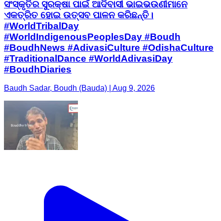
ସଂସ୍କୃତିର ସୁରକ୍ଷା ପାଇଁ ଆଦିବାସୀ ଭାଇଭଉଣୀମାନେ
ଏକତ୍ରିତ ହୋଇ ଉତ୍ସବ ପାଳନ କରିଛନ୍ତି। ​
#WorldTribalDay
#WorldIndigenousPeoplesDay #Boudh
#BoudhNews #AdivasiCulture #OdishaCulture
#TraditionalDance #WorldAdivasiDay
#BoudhDiaries
Baudh Sadar, Boudh (Bauda) | Aug 9, 2026