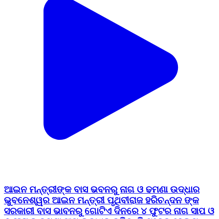
ଆଇନ ମନ୍ତ୍ରୀଙ୍କ ବାସ ଭବନରୁ ନାଗ ଓ ଢମଣା ଉଦ୍ଧାର
ଭୁବନେଶ୍ୱର ଆଇନ ମନ୍ତ୍ରୀ ପୃଥିବୀରାଜ ହରିଚନ୍ଦନ ଙ୍କ
ସରକାରୀ ବାସ ଭାବନରୁ ଗୋଟିଏ ଦିନରେ ୪ ଫୁଟର ନାଗ ସାପ ଓ