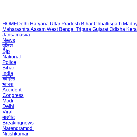
HOME
Delhi
Haryana
Uttar Pradesh
Bihar
Chhattisgarh
Madhy
Maharashtra
Assam
West Bengal
Tripura
Gujarat
Odisha
Kera
Jansamasya
News
पुलिस
Bjp
National
Police
Bihar
India
कांग्रेस
भाजपा
Accident
Congress
Modi
Delhi
Viral
मारपीट
Breakingnews
Narendramodi
Nitishkumar