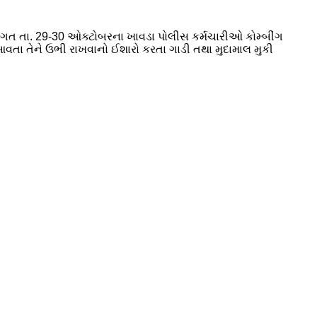
ગત તા. 29-30 ઓક્ટોબરના ખાવડા પોલીસ કર્મચારીઓ કોમ્બીંગ
 આવતા તેને ઉભી રાખવાનો ઈશારો કરતા ગાડી તથા મુદામાલ મુકી