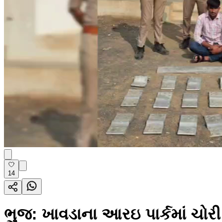
14
ભુજ: ખાવડાના આરઇ પાર્કમાં ચોર