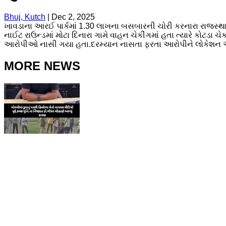
Bhuj, Kutch
|
Dec 2, 2025
ખાવડાના આરઈ પાર્કમાં 1.30 લાખના બસબારની ચોરી કરનારા રાજસ્થ
નાઈટ રાઉન્ડમાં મોટા દિનારા ગામે વાહન ચેકીંગમાં હતા ત્યારે કોટડ
આરોપીઓ નાસી ગયા હતા.દરમ્યાન નાસતા ફરતા આરોપીને લોકેશન આ
MORE NEWS