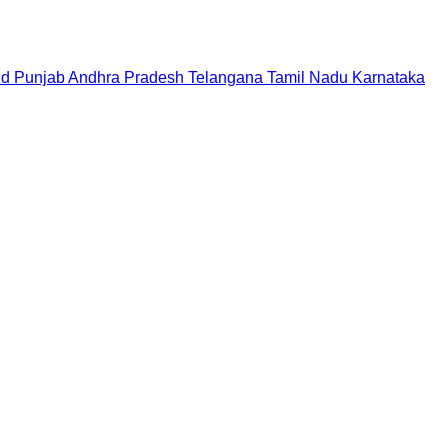
nd
Punjab
Andhra Pradesh
Telangana
Tamil Nadu
Karnataka