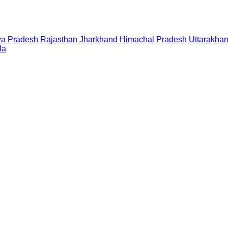
a Pradesh
Rajasthan
Jharkhand
Himachal Pradesh
Uttarakha
la