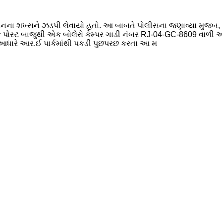
ાનના શખ્સને ઝડપી લેવાયો હતો. આ બાબતે પોલીસના જણાવ્યા મુજબ, 
ા ચેક પોસ્ટ બાજુથી એક બોલેરો કેમ્પર ગાડી નંબર RJ-04-GC-8609 વાળી
ધારે આર.ઈ પાર્કમાંથી પકડી પુછપરછ કરતા આ મ