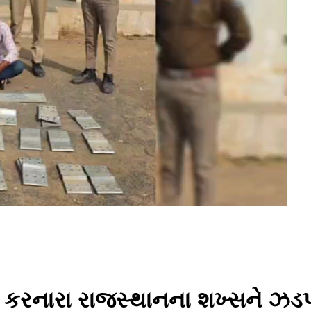
ી કરનારા રાજસ્થાનના શખ્સને ઝડપ