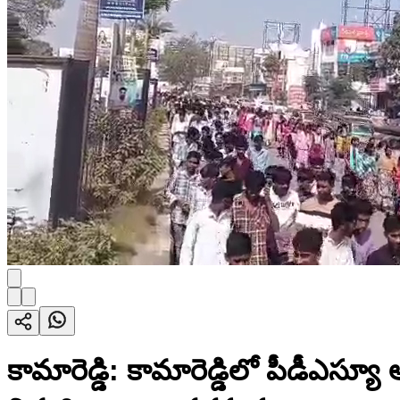
కామారెడ్డి: కామారెడ్డిలో పీడీఎస్యూ ఆధ