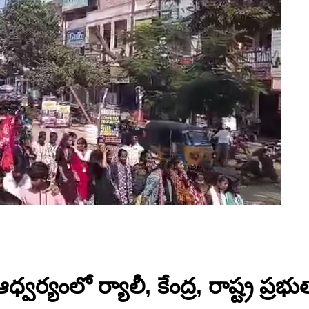
్వర్యంలో ర్యాలీ, కేంద్ర, రాష్ట్ర ప్రభు