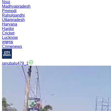
Nsui
Madhyapradesh
Pmmodi
Rahulgandhi
Uttarpradesh
Haryana
Hardoi
Cricket
Lucknow
लखनऊ
Crimenews
janubalu479_1