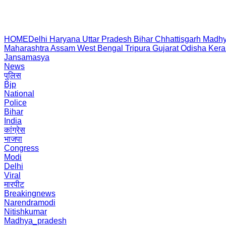
HOME
Delhi
Haryana
Uttar Pradesh
Bihar
Chhattisgarh
Madhy
Maharashtra
Assam
West Bengal
Tripura
Gujarat
Odisha
Kera
Jansamasya
News
पुलिस
Bjp
National
Police
Bihar
India
कांग्रेस
भाजपा
Congress
Modi
Delhi
Viral
मारपीट
Breakingnews
Narendramodi
Nitishkumar
Madhya_pradesh