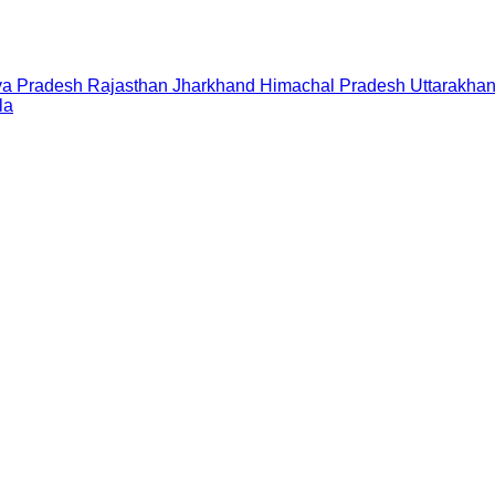
a Pradesh
Rajasthan
Jharkhand
Himachal Pradesh
Uttarakha
la