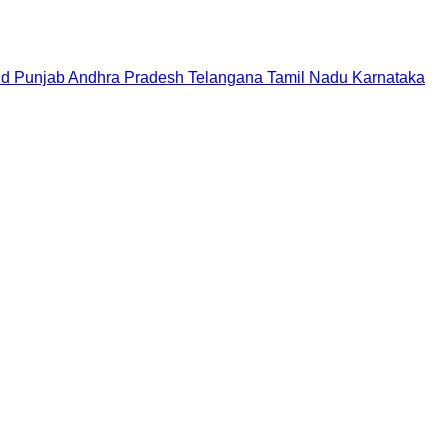
nd
Punjab
Andhra Pradesh
Telangana
Tamil Nadu
Karnataka