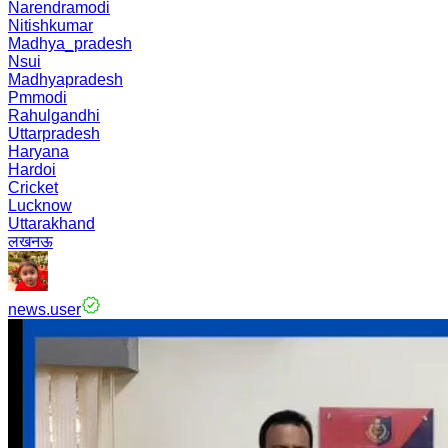
Narendramodi
Nitishkumar
Madhya_pradesh
Nsui
Madhyapradesh
Pmmodi
Rahulgandhi
Uttarpradesh
Haryana
Hardoi
Cricket
Lucknow
Uttarakhand
लखनऊ
news.user