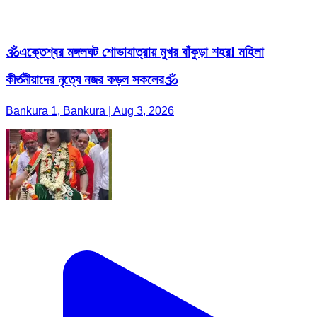
🕉️এক্তেশ্বর মঙ্গলঘট শোভাযাত্রায় মুখর বাঁকুড়া শহর! মহিলা
কীর্তনীয়াদের নৃত্যে নজর কড়ল সকলের🕉️
Bankura 1, Bankura | Aug 3, 2026