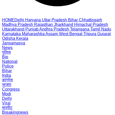
HOME
Delhi
Haryana
Uttar Pradesh
Bihar
Chhattisgarh
Madhya Pradesh
Rajasthan
Jharkhand
Himachal Pradesh
Uttarakhand
Punjab
Andhra Pradesh
Telangana
Tamil Nadu
Karnataka
Maharashtra
Assam
West Bengal
Tripura
Gujarat
Odisha
Kerala
Jansamasya
News
पुलिस
Bjp
National
Police
Bihar
India
कांग्रेस
भाजपा
Congress
Modi
Delhi
Viral
मारपीट
Breakingnews