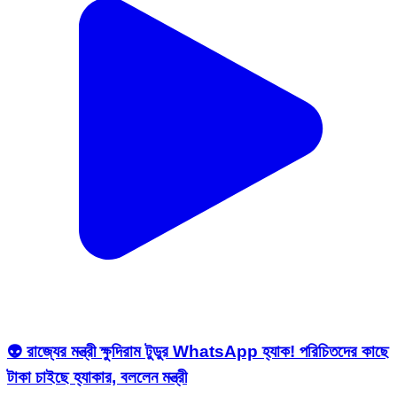
👽 রাজ্যের মন্ত্রী ক্ষুদিরাম টুডুর WhatsApp হ্যাক! পরিচিতদের কাছে
টাকা চাইছে হ্যাকার, বললেন মন্ত্রী