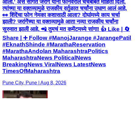
आला,’ असं सांगत जरांगे यांनी फोनवरील चर्चेबाबत माहिती दिली.
त्यांच्या या वक्तव्यामुळे राजकीय वर्तुळात चर्चांना उधाण आलं आहे.
👀 शिंदेंचा फोन नेमका कशासाठी आला? दोघांमध्ये काय चर्चा
झाली? जरांगेंच्या या वक्तव्यामुळे आता नव्या राजकीय चर्चांना
सुरुवात झाली आहे. 📲 तुमचं मत कमेंटमध्ये सांगा! 👍 Like | 🔄
Share | ➕ Follow #ManojJarange #JarangePatil
#EknathShinde #MarathaReservation
#MarathaAndolan MaharashtraPolitics
MaharashtraNews PoliticalNews
BreakingNews ViralNews LatestNews
TimesOfMaharashtra
Pune City, Pune | Aug 8, 2026