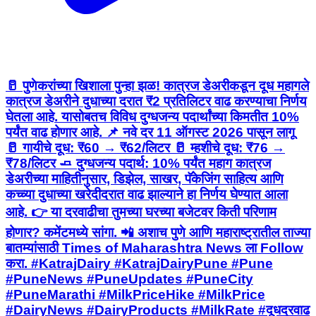
🥛 पुणेकरांच्या खिशाला पुन्हा झळ! कात्रज डेअरीकडून दूध महागले
कात्रज डेअरीने दुधाच्या दरात ₹2 प्रतिलिटर वाढ करण्याचा निर्णय
घेतला आहे. यासोबतच विविध दुग्धजन्य पदार्थांच्या किमतीत 10%
पर्यंत वाढ होणार आहे. 📌 नवे दर 11 ऑगस्ट 2026 पासून लागू
🥛 गायीचे दूध: ₹60 → ₹62/लिटर 🥛 म्हशीचे दूध: ₹76 →
₹78/लिटर 🧈 दुग्धजन्य पदार्थ: 10% पर्यंत महाग कात्रज
डेअरीच्या माहितीनुसार, डिझेल, साखर, पॅकेजिंग साहित्य आणि
कच्च्या दुधाच्या खरेदीदरात वाढ झाल्याने हा निर्णय घेण्यात आला
आहे. 👉 या दरवाढीचा तुमच्या घरच्या बजेटवर किती परिणाम
होणार? कमेंटमध्ये सांगा. 📲 अशाच पुणे आणि महाराष्ट्रातील ताज्या
बातम्यांसाठी Times of Maharashtra News ला Follow
करा. #KatrajDairy #KatrajDairyPune #Pune
#PuneNews #PuneUpdates #PuneCity
#PuneMarathi #MilkPriceHike #MilkPrice
#DairyNews #DairyProducts #MilkRate #दूधदरवाढ