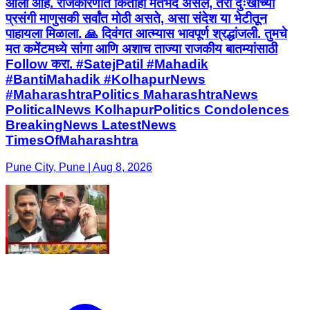
आला आहे. राजकारणात कितीही मतभेद असले, तरी दुःखाच्या
प्रसंगी माणुसकी सर्वांत मोठी असते, असा संदेश या भेटीतून
पाहायला मिळाला. 🙏 दिवंगत आत्म्यास भावपूर्ण श्रद्धांजली. तुमचे
मत कमेंटमध्ये सांगा आणि अशाच ताज्या राजकीय बातम्यांसाठी
Follow करा. #SatejPatil #Mahadik
#BantiMahadik #KolhapurNews
#MaharashtraPolitics MaharashtraNews
PoliticalNews KolhapurPolitics Condolences
BreakingNews LatestNews
TimesOfMaharashtra
Pune City, Pune | Aug 8, 2026