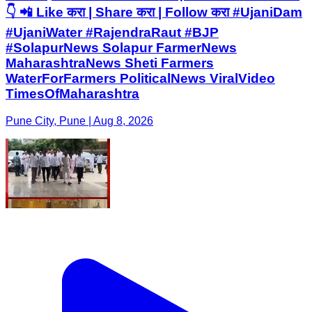
👇 📲 Like करा | Share करा | Follow करा #UjaniDam
#UjaniWater #RajendraRaut #BJP
#SolapurNews Solapur FarmerNews
MaharashtraNews Sheti Farmers
WaterForFarmers PoliticalNews ViralVideo
TimesOfMaharashtra
Pune City, Pune | Aug 8, 2026