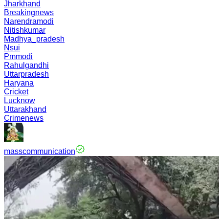
Jharkhand
Breakingnews
Narendramodi
Nitishkumar
Madhya_pradesh
Nsui
Pmmodi
Rahulgandhi
Uttarpradesh
Haryana
Cricket
Lucknow
Uttarakhand
Crimenews
masscommunication