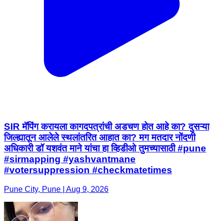
SIR मॅपिंग करायला कागदपत्रांची अडचण होत आहे का? दुसऱ्या
जिल्ह्यातून आलेले स्थलांतरित आहात का? मग मतदार नोंदणी
अधिकारी डॉ यशवंत माने यांचा हा व्हिडीओ तुमच्यासाठी #pune
#sirmapping #yashvantmane
#votersuppression #checkmatetimes
Pune City, Pune | Aug 9, 2026