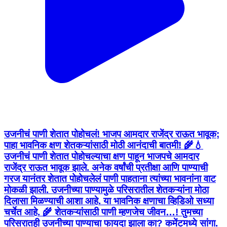
उजनीचं पाणी शेतात पोहोचलं! भाजप आमदार राजेंद्र राऊत भावूक;
पाहा भावनिक क्षण शेतकऱ्यांसाठी मोठी आनंदाची बातमी! 🌾💧
उजनीचं पाणी शेतात पोहोचल्याचा क्षण पाहून भाजपचे आमदार
राजेंद्र राऊत भावूक झाले. अनेक वर्षांची प्रतीक्षा आणि पाण्याची
गरज यानंतर शेतात पोहोचलेलं पाणी पाहताना त्यांच्या भावनांना वाट
मोकळी झाली. उजनीच्या पाण्यामुळे परिसरातील शेतकऱ्यांना मोठा
दिलासा मिळण्याची आशा आहे. या भावनिक क्षणाचा व्हिडिओ सध्या
चर्चेत आहे. 🌾 शेतकऱ्यांसाठी पाणी म्हणजेच जीवन…! तुमच्या
परिसरातही उजनीच्या पाण्याचा फायदा झाला का? कमेंटमध्ये सांगा.