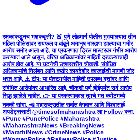
रक्षकांकडूनच भक्षकवृत्ती? 🚨 पुणे लोहमार्ग पोलीस मुख्यालयात तीन
महिला पोलिसांवर रायफल व बांबूने अमानुष मारहाण झाल्याचा गंभीर
आरोप समोर आला आहे. या प्रकरणात ड्रिल मास्टरवर गंभीर आरोप
करण्यात आले असून, वरिष्ठ अधिकाऱ्यांवर माहिती दडवल्याचाही
आरोप होत आहे. या घटनेची उच्चस्तरीय चौकशी, संबंधित
अधिकाऱ्यांचे निलंबन आणि कठोर कायदेशीर कारवाईची मागणी जोर
धरत आहे. ⚠️ टीप: या पोस्टमधील माहिती उपलब्ध वृत्तांवर आणि
संबंधित आरोपांवर आधारित आहे. चौकशी पूर्ण होईपर्यंत सर्व आरोप
सिद्ध झालेले नाहीत. 👉 या प्रकरणाबद्दल तुमचे मत कमेंटमध्ये
नक्की सांगा. 📲 महाराष्ट्रातील सर्वात वेगवान आणि विश्वासार्ह
अपडेट्ससाठी @timesofmaharashtra ला Follow करा.
#Pune #PunePolice #Maharashtra
#MaharashtraNews #BreakingNews
#MarathiNews #CrimeNews #Police
#WomenPolice #RailwayPolice #Justice