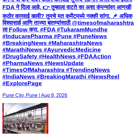
FDA ने दिला आहे. 👉 तुम्हाला वाटते का अशा कंपन्यांवर आणखी
कठोर कारवाई व्हावी? तुमचे मत कमेंटमध्ये नक्की सांगा. 📌 अधिक
विश्वासार्ह आणि ताज्या बातम्यांसाठी @timesofmaharashtra
ला Follow करा. #FDA #TukaramMundhe
#InducarePharma #Pune #PuneNews
#BreakingNews #MaharashtraNews
#MarathiNews #AyurvedicMedicine
#DrugSafety #HealthNews #FDAAction
#PharmaNews #NewsUpdate
#TimesOfMaharashtra #TrendingNews
#IndiaNews #BreakingMarathi #NewsReel
#ExplorePage
Pune City, Pune | Aug 8, 2026