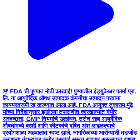
🚨 FDA ची पुण्यात मोठी कारवाई! पुण्यातील इंड्युकेअर फार्मा प्रा.
लि. या आयुर्वेदिक औषध उत्पादक कंपनीचा उत्पादन परवाना
कायमस्वरूपी रद्द करण्यात आला आहे. FDA आयुक्त तुकाराम मुंढे
यांच्या निर्देशानुसार झालेल्या तपासणीत कारखान्यात गंभीर
अस्वच्छता, GMP नियमांचे उल्लंघन, तसेच सहा आयुर्वेदिक
औषधांमध्ये बुरशी आणि कीटकांचे दूषित अंश आढळल्याचे
प्रयोगशाळा अहवालात स्पष्ट झाले. नागरिकांच्या आरोग्याशी तडजोड
करणाऱ्या कंपन्यांवर कठोर कारवाई सुरूच राहणार असल्याचा इशारा