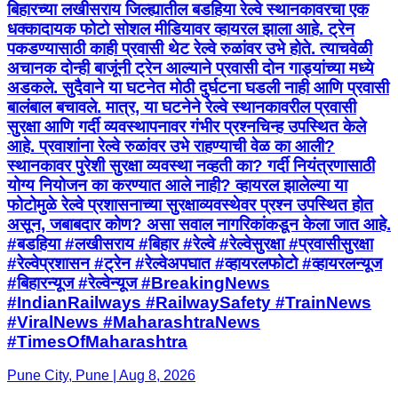
बिहारच्या लखीसराय जिल्ह्यातील बडहिया रेल्वे स्थानकावरचा एक
धक्कादायक फोटो सोशल मीडियावर व्हायरल झाला आहे. ट्रेन
पकडण्यासाठी काही प्रवासी थेट रेल्वे रुळांवर उभे होते. त्याचवेळी
अचानक दोन्ही बाजूंनी ट्रेन आल्याने प्रवासी दोन गाड्यांच्या मध्ये
अडकले. सुदैवाने या घटनेत मोठी दुर्घटना घडली नाही आणि प्रवासी
बालंबाल बचावले. मात्र, या घटनेने रेल्वे स्थानकावरील प्रवासी
सुरक्षा आणि गर्दी व्यवस्थापनावर गंभीर प्रश्नचिन्ह उपस्थित केले
आहे. प्रवाशांना रेल्वे रुळांवर उभे राहण्याची वेळ का आली?
स्थानकावर पुरेशी सुरक्षा व्यवस्था नव्हती का? गर्दी नियंत्रणासाठी
योग्य नियोजन का करण्यात आले नाही? व्हायरल झालेल्या या
फोटोमुळे रेल्वे प्रशासनाच्या सुरक्षाव्यवस्थेवर प्रश्न उपस्थित होत
असून, जबाबदार कोण? असा सवाल नागरिकांकडून केला जात आहे.
#बडहिया #लखीसराय #बिहार #रेल्वे #रेल्वेसुरक्षा #प्रवासीसुरक्षा
#रेल्वेप्रशासन #ट्रेन #रेल्वेअपघात #व्हायरलफोटो #व्हायरलन्यूज
#बिहारन्यूज #रेल्वेन्यूज #BreakingNews
#IndianRailways #RailwaySafety #TrainNews
#ViralNews #MaharashtraNews
#TimesOfMaharashtra
Pune City, Pune | Aug 8, 2026