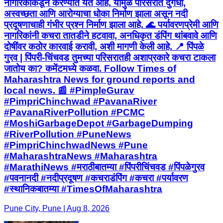
नागरिकांकडून करण्यात येत आहे. यामुळे परिसरात दुर्गंधी,
अस्वच्छता आणि आरोग्याचा धोका निर्माण झाला असून नदी
प्रदूषणाचाही गंभीर प्रश्न निर्माण झाला आहे. 🌊 पर्यावरणप्रेमी आणि
नागरिकांनी कचरा तातडीने हटवावा, अनधिकृत डंपिंग थांबवावे आणि
दोषींवर कठोर कारवाई करावी, अशी मागणी केली आहे. 📍 पिंपळे
गुरव | पिंपरी-चिंचवड तुमच्या परिसरातही अशाप्रकारे कचरा टाकला
जातोय का? कमेंटमध्ये कळवा. Follow Times of
Maharashtra News for ground reports and
local news. 📰 #PimpleGurav
#PimpriChinchwad #PavanaRiver
#PavanaRiverPollution #PCMC
#MoshiGarbageDepot #GarbageDumping
#RiverPollution #PuneNews
#PimpriChinchwadNews #Pune
#MaharashtraNews #Maharashtra
#MarathiNews #मराठीबातम्या #पिंपरीचिंचवड #पिंपळेगुरव
#पवनानदी #नदीप्रदूषण #कचराडंपिंग #कचरा #पर्यावरण
#स्थानिकबातम्या #TimesOfMaharashtra
Pune City, Pune | Aug 8, 2026