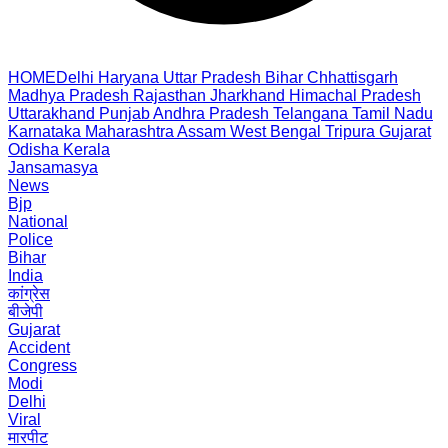
HOME
Delhi
Haryana
Uttar Pradesh
Bihar
Chhattisgarh
Madhya Pradesh
Rajasthan
Jharkhand
Himachal Pradesh
Uttarakhand
Punjab
Andhra Pradesh
Telangana
Tamil Nadu
Karnataka
Maharashtra
Assam
West Bengal
Tripura
Gujarat
Odisha
Kerala
Jansamasya
News
Bjp
National
Police
Bihar
India
कांग्रेस
बीजेपी
Gujarat
Accident
Congress
Modi
Delhi
Viral
मारपीट