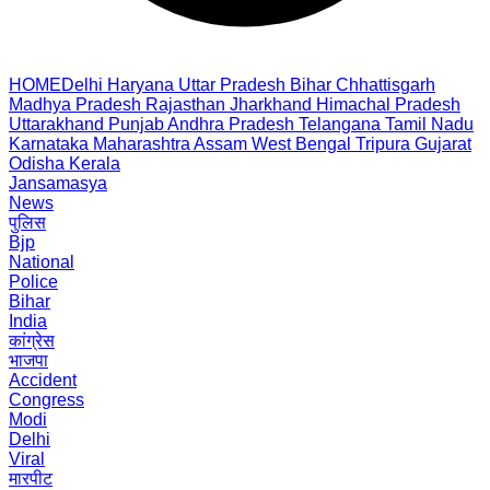
HOME
Delhi
Haryana
Uttar Pradesh
Bihar
Chhattisgarh
Madhya Pradesh
Rajasthan
Jharkhand
Himachal Pradesh
Uttarakhand
Punjab
Andhra Pradesh
Telangana
Tamil Nadu
Karnataka
Maharashtra
Assam
West Bengal
Tripura
Gujarat
Odisha
Kerala
Jansamasya
News
पुलिस
Bjp
National
Police
Bihar
India
कांग्रेस
भाजपा
Accident
Congress
Modi
Delhi
Viral
मारपीट