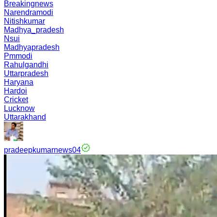
Breakingnews
Narendramodi
Nitishkumar
Madhya_pradesh
Nsui
Madhyapradesh
Pmmodi
Rahulgandhi
Uttarpradesh
Haryana
Hardoi
Cricket
Lucknow
Uttarakhand
pradeepkumarnews04