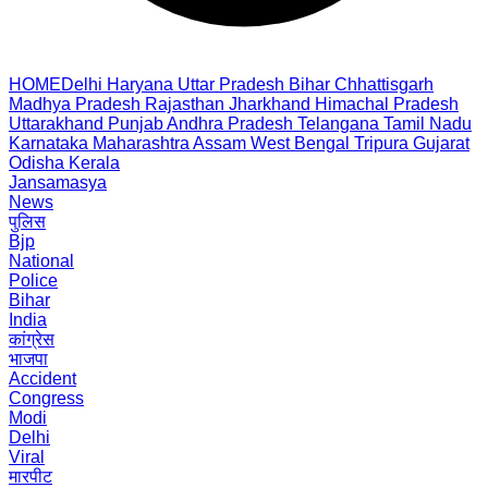
HOME
Delhi
Haryana
Uttar Pradesh
Bihar
Chhattisgarh
Madhya Pradesh
Rajasthan
Jharkhand
Himachal Pradesh
Uttarakhand
Punjab
Andhra Pradesh
Telangana
Tamil Nadu
Karnataka
Maharashtra
Assam
West Bengal
Tripura
Gujarat
Odisha
Kerala
Jansamasya
News
पुलिस
Bjp
National
Police
Bihar
India
कांग्रेस
भाजपा
Accident
Congress
Modi
Delhi
Viral
मारपीट