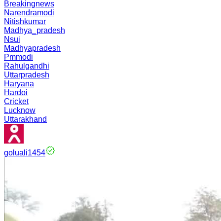
Breakingnews
Narendramodi
Nitishkumar
Madhya_pradesh
Nsui
Madhyapradesh
Pmmodi
Rahulgandhi
Uttarpradesh
Haryana
Hardoi
Cricket
Lucknow
Uttarakhand
goluali1454