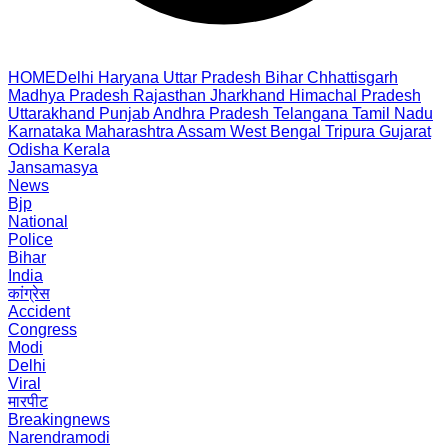
HOME
Delhi
Haryana
Uttar Pradesh
Bihar
Chhattisgarh
Madhya Pradesh
Rajasthan
Jharkhand
Himachal Pradesh
Uttarakhand
Punjab
Andhra Pradesh
Telangana
Tamil Nadu
Karnataka
Maharashtra
Assam
West Bengal
Tripura
Gujarat
Odisha
Kerala
Jansamasya
News
Bjp
National
Police
Bihar
India
कांग्रेस
Accident
Congress
Modi
Delhi
Viral
मारपीट
Breakingnews
Narendramodi