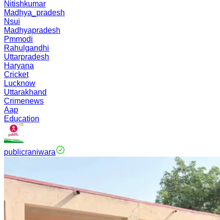
Nitishkumar
Madhya_pradesh
Nsui
Madhyapradesh
Pmmodi
Rahulgandhi
Uttarpradesh
Haryana
Cricket
Lucknow
Uttarakhand
Crimenews
Aap
Education
publicraniwara