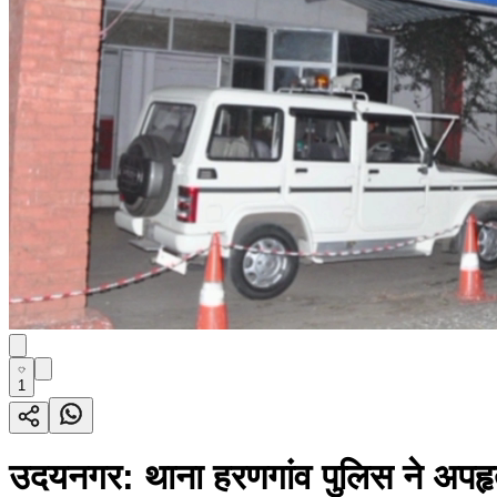
1
उदयनगर: थाना हरणगांव पुलिस ने अपहृत