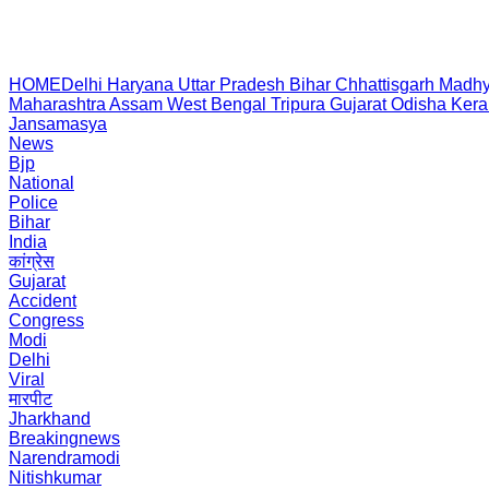
HOME
Delhi
Haryana
Uttar Pradesh
Bihar
Chhattisgarh
Madhy
Maharashtra
Assam
West Bengal
Tripura
Gujarat
Odisha
Kera
Jansamasya
News
Bjp
National
Police
Bihar
India
कांग्रेस
Gujarat
Accident
Congress
Modi
Delhi
Viral
मारपीट
Jharkhand
Breakingnews
Narendramodi
Nitishkumar