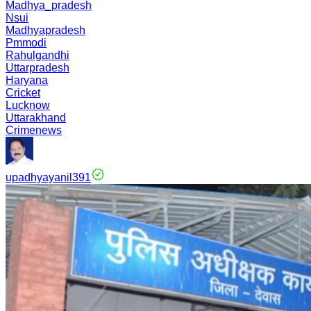
Madhya_pradesh
Nsui
Madhyapradesh
Pmmodi
Rahulgandhi
Uttarpradesh
Haryana
Cricket
Lucknow
Uttarakhand
Crimenews
upadhyayanil391