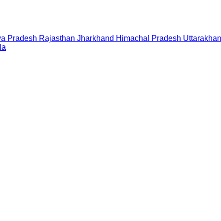
a Pradesh
Rajasthan
Jharkhand
Himachal Pradesh
Uttarakha
la