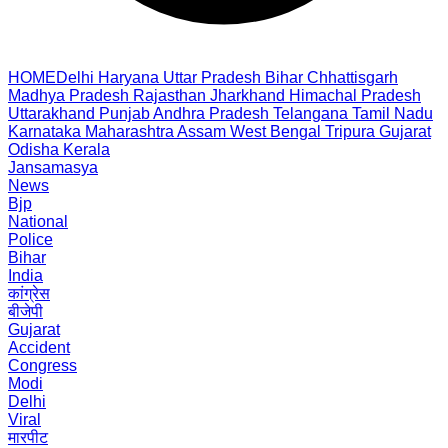
HOME
Delhi
Haryana
Uttar Pradesh
Bihar
Chhattisgarh
Madhya Pradesh
Rajasthan
Jharkhand
Himachal Pradesh
Uttarakhand
Punjab
Andhra Pradesh
Telangana
Tamil Nadu
Karnataka
Maharashtra
Assam
West Bengal
Tripura
Gujarat
Odisha
Kerala
Jansamasya
News
Bjp
National
Police
Bihar
India
कांग्रेस
बीजेपी
Gujarat
Accident
Congress
Modi
Delhi
Viral
मारपीट