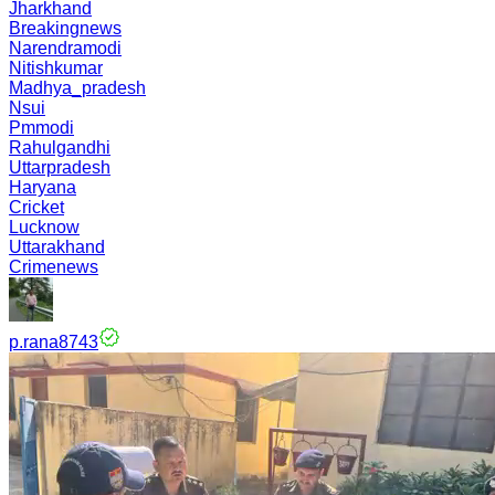
Jharkhand
Breakingnews
Narendramodi
Nitishkumar
Madhya_pradesh
Nsui
Pmmodi
Rahulgandhi
Uttarpradesh
Haryana
Cricket
Lucknow
Uttarakhand
Crimenews
p.rana8743