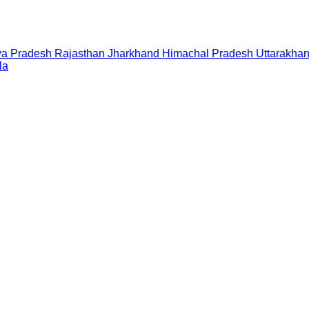
a Pradesh
Rajasthan
Jharkhand
Himachal Pradesh
Uttarakha
la