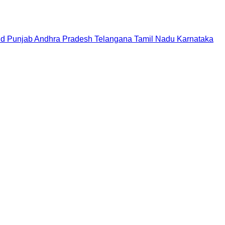
nd
Punjab
Andhra Pradesh
Telangana
Tamil Nadu
Karnataka