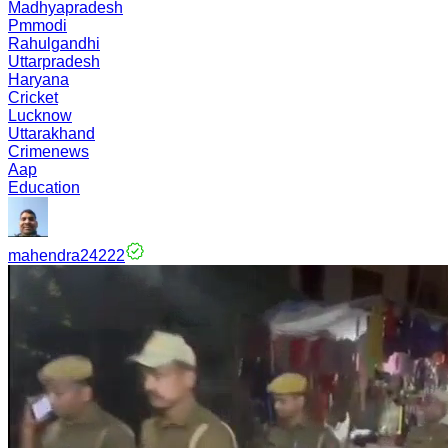
Madhyapradesh
Pmmodi
Rahulgandhi
Uttarpradesh
Haryana
Cricket
Lucknow
Uttarakhand
Crimenews
Aap
Education
mahendra24222