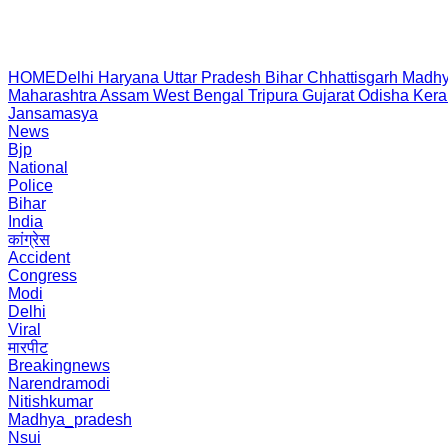
HOME
Delhi
Haryana
Uttar Pradesh
Bihar
Chhattisgarh
Madhy
Maharashtra
Assam
West Bengal
Tripura
Gujarat
Odisha
Kera
Jansamasya
News
Bjp
National
Police
Bihar
India
कांग्रेस
Accident
Congress
Modi
Delhi
Viral
मारपीट
Breakingnews
Narendramodi
Nitishkumar
Madhya_pradesh
Nsui