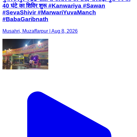
40 घंटे का शिविर शुरू #Kanwariya #Sawan
#SevaShivir #MarwariYuvaManch
#BabaGaribnath
Musahri, Muzaffarpur | Aug 8, 2026