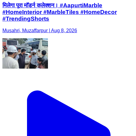
मिलेगा पूरा मॉडर्न कलेक्शन। #AapurtiMarble
#HomeInterior #MarbleTiles #HomeDecor
#TrendingShorts
Musahri, Muzaffarpur | Aug 8, 2026