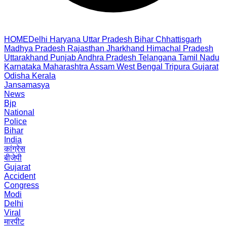
HOME
Delhi
Haryana
Uttar Pradesh
Bihar
Chhattisgarh
Madhya Pradesh
Rajasthan
Jharkhand
Himachal Pradesh
Uttarakhand
Punjab
Andhra Pradesh
Telangana
Tamil Nadu
Karnataka
Maharashtra
Assam
West Bengal
Tripura
Gujarat
Odisha
Kerala
Jansamasya
News
Bjp
National
Police
Bihar
India
कांग्रेस
बीजेपी
Gujarat
Accident
Congress
Modi
Delhi
Viral
मारपीट