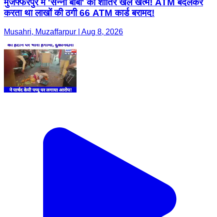
मुजफ्फरपुर में 'सन्नी बाबा' का शातिर खेल खत्म! ATM बदलकर
करता था लाखों की ठगी 66 ATM कार्ड बरामद!
Musahri, Muzaffarpur | Aug 8, 2026