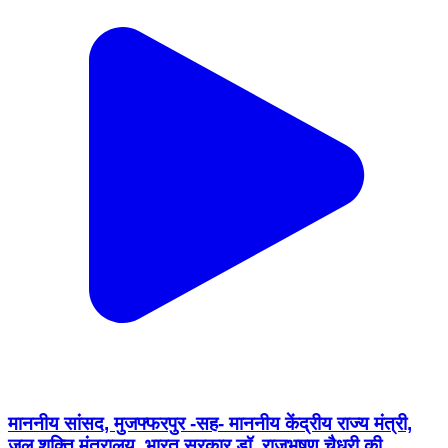
माननीय सांसद, मुजफ्फरपुर -सह- माननीय केंद्रीय राज्य मंत्री,
जल शक्ति मंत्रालय, भारत सरकार डॉ. राजभूषण चैधरी की
अध्यक्षता में आज समाहरणालय स्थित सभाकक्ष में *’’संसद सदस्य
सड़क सुरक्षा समिति’’* की बैठक का आयोजन हुआ।
Muzaffarpur, Bihar | Aug 8, 2026