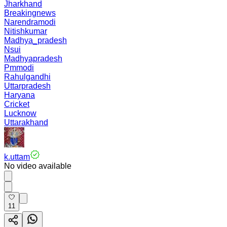
Jharkhand
Breakingnews
Narendramodi
Nitishkumar
Madhya_pradesh
Nsui
Madhyapradesh
Pmmodi
Rahulgandhi
Uttarpradesh
Haryana
Cricket
Lucknow
Uttarakhand
k.uttam
No video available
11