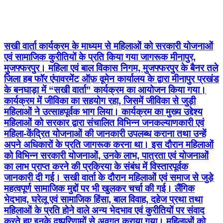
मुजफ्फरपुर। महिला एवं बाल विकास निगम, मुजफ्फरपुर के बैनर तले
जिला हब फॉर एंपावरमेंट ऑफ़ वूमेन कार्यालय के द्वारा मीनापुर प्रखंड
के बनघाड़ा में “सखी वार्ता” कार्यक्रम का आयोजन किया गया।
कार्यक्रम में जीविका का सहयोग रहा, जिसमें जीविका से जुड़ी
महिलाओं ने उत्साहपूर्वक भाग लिया। कार्यक्रम का मुख्य उद्देश्य
महिलाओं को सरकार द्वारा संचालित विभिन्न जनकल्याणकारी एवं
महिला-केंद्रित योजनाओं की जानकारी उपलब्ध कराना तथा उन्हें
अपने अधिकारों के प्रति जागरूक करना था। इस दौरान महिलाओं
को विभिन्न सरकारी योजनाओं, उनके लाभ, पात्रता एवं योजनाओं
का लाभ प्राप्त करने की प्रक्रिया के संबंध में विस्तारपूर्वक
जानकारी दी गई। सखी वार्ता के दौरान महिलाओं एवं समाज से जुड़े
महत्वपूर्ण सामाजिक मुद्दों पर भी खुलकर चर्चा की गई। लैंगिक
भेदभाव, घरेलू एवं सामाजिक हिंसा, बाल विवाह, दहेज प्रथा तथा
महिलाओं के प्रति होने वाले अन्य भेदभाव एवं कुरीतियों पर संवाद
करते हुए इनके दुष्परिणामों से अवगत कराया गया। महिलाओं को
अपने अधिकारों के प्रति सजग रहने तथा किसी भी प्रकार की हिंसा
या भेदभाव की स्थिति में आवाज उठाने के लिए प्रेरित किया गया।
कार्यक्रम में उपस्थित महिलाओं ने भी अपने अनुभव साझा किए तथा
समाज में व्याप्त विभिन्न समस्याओं पर अपने विचार रखे। संवाद के
माध्यम से महिलाओं को यह संदेश दिया गया कि जागरूकता, शिक्षा