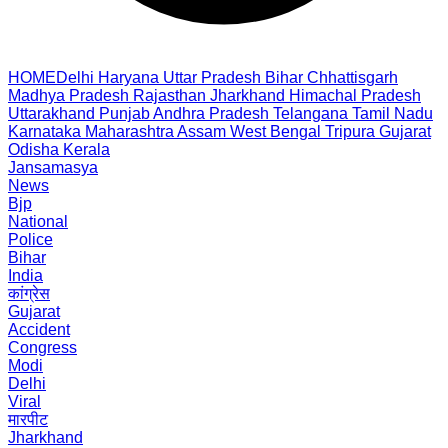
HOME
Delhi
Haryana
Uttar Pradesh
Bihar
Chhattisgarh
Madhya Pradesh
Rajasthan
Jharkhand
Himachal Pradesh
Uttarakhand
Punjab
Andhra Pradesh
Telangana
Tamil Nadu
Karnataka
Maharashtra
Assam
West Bengal
Tripura
Gujarat
Odisha
Kerala
Jansamasya
News
Bjp
National
Police
Bihar
India
कांग्रेस
Gujarat
Accident
Congress
Modi
Delhi
Viral
मारपीट
Jharkhand