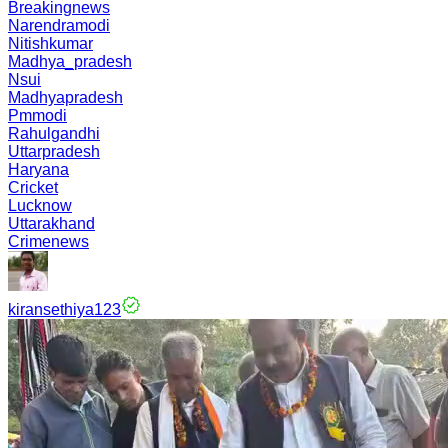
Breakingnews
Narendramodi
Nitishkumar
Madhya_pradesh
Nsui
Madhyapradesh
Pmmodi
Rahulgandhi
Uttarpradesh
Haryana
Cricket
Lucknow
Uttarakhand
Crimenews
kiransethiya123