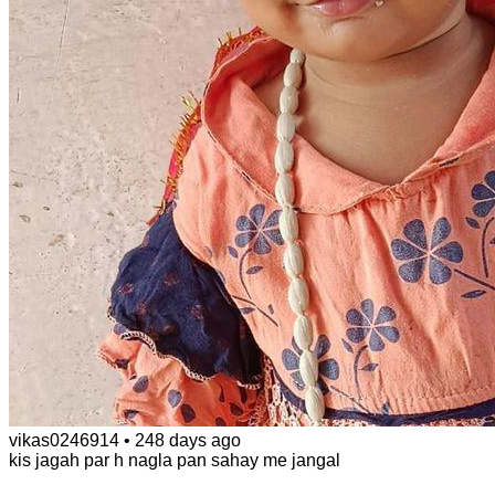
vikas0246914
•
248 days ago
kis jagah par h nagla pan sahay me jangal