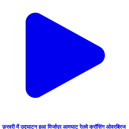
फ़रवरी में उद्घाटन हुआ मिर्जापुर आमघाट रेलवे क्रॉसिंग ओवरब्रिज