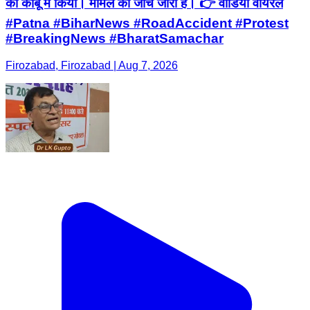
को काबू में किया। मामले की जांच जारी है। 👉 वीडियो वायरल
#Patna #BiharNews #RoadAccident #Protest
#BreakingNews #BharatSamachar
Firozabad, Firozabad | Aug 7, 2026