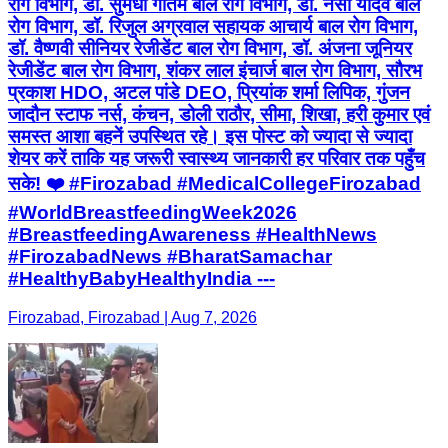
रोग विभाग, डॉ. सुमेधा गौतम बाल रोग विभाग, डॉ. नैंसी यादव बाल
रोग विभाग, डॉ. रिजुल अग्रवाल सहायक आचार्य बाल रोग विभाग,
डॉ. वैष्णवी सीनियर रेजीडेंट बाल रोग विभाग, डॉ. अंजना जूनियर
रेजीडेंट बाल रोग विभाग, शंकर लाल इंचार्ज बाल रोग विभाग, सौरभ
प्रकाश HDO, अटल पांडे DEO, प्रियांक शर्मा लिपिक, गुंजन
जादौन स्टाफ नर्स, कंचन, डोली राठौर, सीमा, शिखा, हरी कुमार एवं
समस्त आशा बहनें उपस्थित रहे। इस पोस्ट को ज्यादा से ज्यादा
शेयर करें ताकि यह जरूरी स्वास्थ्य जानकारी हर परिवार तक पहुँच
सके! ❤️ #Firozabad #MedicalCollegeFirozabad
#WorldBreastfeedingWeek2026
#BreastfeedingAwareness #HealthNews
#FirozabadNews #BharatSamachar
#HealthyBabyHealthyIndia ---
Firozabad, Firozabad | Aug 7, 2026