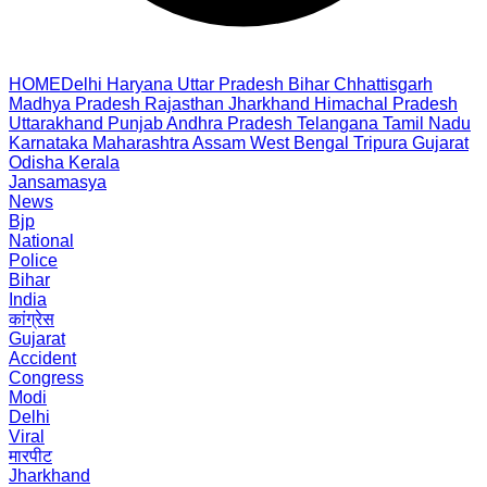
HOME
Delhi
Haryana
Uttar Pradesh
Bihar
Chhattisgarh
Madhya Pradesh
Rajasthan
Jharkhand
Himachal Pradesh
Uttarakhand
Punjab
Andhra Pradesh
Telangana
Tamil Nadu
Karnataka
Maharashtra
Assam
West Bengal
Tripura
Gujarat
Odisha
Kerala
Jansamasya
News
Bjp
National
Police
Bihar
India
कांग्रेस
Gujarat
Accident
Congress
Modi
Delhi
Viral
मारपीट
Jharkhand