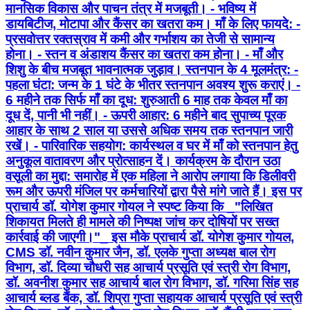
मानसिक विकास और पाचन तंत्र में मजबूती। - भविष्य में
डायबिटीज, मोटापा और कैंसर का खतरा कम। माँ के लिए फायदे: -
प्रसवोत्तर रक्तस्राव में कमी और गर्भाशय का तेजी से सामान्य
होना। - स्तन व अंडाशय कैंसर का खतरा कम होना। - माँ और
शिशु के बीच मजबूत भावनात्मक जुड़ाव। स्तनपान के 4 मूलमंत्र: -
पहला घंटा: जन्म के 1 घंटे के भीतर स्तनपान अवश्य शुरू कराएं। -
6 महीने तक सिर्फ माँ का दूध: शुरुआती 6 माह तक केवल माँ का
दूध दें, पानी भी नहीं। - ऊपरी आहार: 6 महीने बाद सुपाच्य पूरक
आहार के साथ 2 साल या उससे अधिक समय तक स्तनपान जारी
रखें। - पारिवारिक सहयोग: कार्यस्थल व घर में माँ को स्तनपान हेतु
अनुकूल वातावरण और प्रोत्साहन दें। कार्यक्रम के दौरान उठा
वसूली का मुद्दा: समारोह में एक महिला ने आरोप लगाया कि डिलीवरी
रूम और ऊपरी मंजिल पर कर्मचारियों द्वारा पैसे मांगे जाते हैं। इस पर
प्राचार्य डॉ. योगेश कुमार गोयल ने स्पष्ट किया कि _"लिखित
शिकायत मिलते ही मामले की निष्पक्ष जांच कर दोषियों पर सख्त
कार्रवाई की जाएगी।"_ इस मौके प्राचार्य डॉ. योगेश कुमार गोयल,
CMS डॉ. नवीन कुमार जैन, डॉ. एलके गुप्ता अध्यक्ष बाल रोग
विभाग, डॉ. दिव्या चौधरी सह आचार्य प्रसूति एवं स्त्री रोग विभाग,
डॉ. अवनीश कुमार सह आचार्य बाल रोग विभाग, डॉ. गरिमा सिंह सह
आचार्य ब्लड बैंक, डॉ. शिप्रा गुप्ता सहायक आचार्य प्रसूति एवं स्त्री