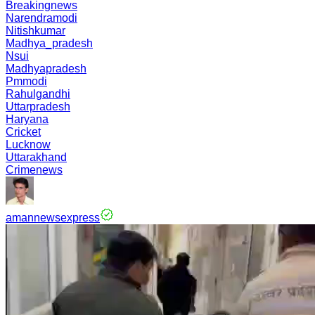
Breakingnews
Narendramodi
Nitishkumar
Madhya_pradesh
Nsui
Madhyapradesh
Pmmodi
Rahulgandhi
Uttarpradesh
Haryana
Cricket
Lucknow
Uttarakhand
Crimenews
amannewsexpress