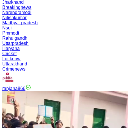
Jharkhand
Breakingnews
Narendramodi
Nitishkumar
Madhya_pradesh
Nsui
Pmmodi
Rahulgandhi
Uttarpradesh
Haryana
Cricket
Lucknow
Uttarakhand
Crimenews
ranjana866