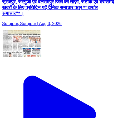
सूरजपुर, सरगुजा एवं बलरामपुर जिले की ताज़ा, सटीक एवं भरोसेमंद
खबरों के लिए प्रतिदिन पढ़ें दैनिक समाचार पत्र *“हाथोर
समाचार”*।
Surajpur, Surajpur | Aug 3, 2026