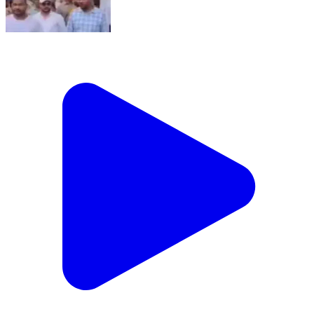
सीतापुर में MLA vs तहसीलदार! 😱 थाने के बाहर हाईवोल्टेज
बवाल