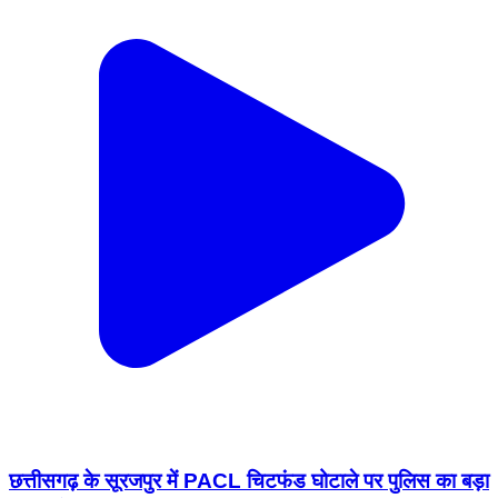
छत्तीसगढ़ के सूरजपुर में PACL चिटफंड घोटाले पर पुलिस का बड़ा