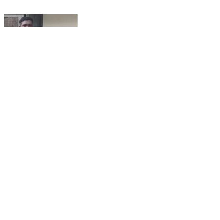
युवक की जिंदगी हुई खत्म 😢 शादी समारोह के बाद दर्दनाक मौत,
#crimenews #trendingnews #viralvideo
Surajpur, Surajpur | May 28, 2026