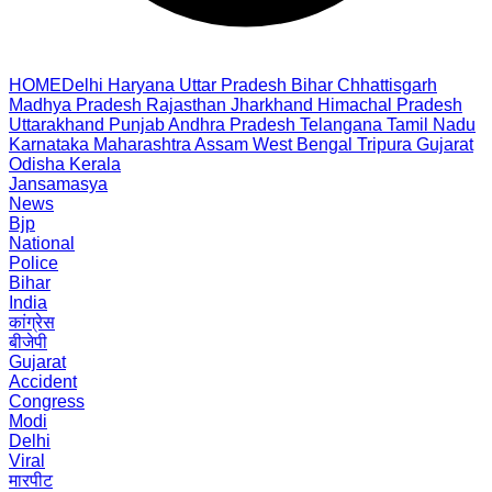
HOME
Delhi
Haryana
Uttar Pradesh
Bihar
Chhattisgarh
Madhya Pradesh
Rajasthan
Jharkhand
Himachal Pradesh
Uttarakhand
Punjab
Andhra Pradesh
Telangana
Tamil Nadu
Karnataka
Maharashtra
Assam
West Bengal
Tripura
Gujarat
Odisha
Kerala
Jansamasya
News
Bjp
National
Police
Bihar
India
कांग्रेस
बीजेपी
Gujarat
Accident
Congress
Modi
Delhi
Viral
मारपीट