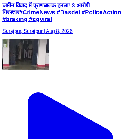
जमीन विवाद में प्राणघातक हमला! 3 आरोपी
गिरफ्तार#CrimeNews #Basdei #PoliceAction
#braking #cgviral
Surajpur, Surajpur | Aug 8, 2026