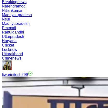
Breakingnews
Narendramodi
Nitishkumar
Madhya_pradesh
Nsui
Madhyapradesh
Pmmodi
Rahulgandhi
Uttarpradesh
Haryana
Cricket
Lucknow
Uttarakhand
Crimenews
tiwarinitesh299