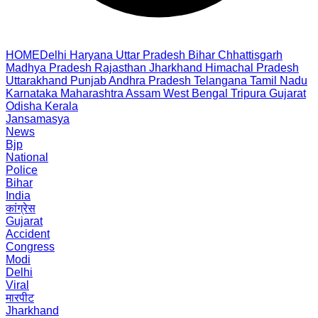
HOME
Delhi
Haryana
Uttar Pradesh
Bihar
Chhattisgarh
Madhya Pradesh
Rajasthan
Jharkhand
Himachal Pradesh
Uttarakhand
Punjab
Andhra Pradesh
Telangana
Tamil Nadu
Karnataka
Maharashtra
Assam
West Bengal
Tripura
Gujarat
Odisha
Kerala
Jansamasya
News
Bjp
National
Police
Bihar
India
कांग्रेस
Gujarat
Accident
Congress
Modi
Delhi
Viral
मारपीट
Jharkhand