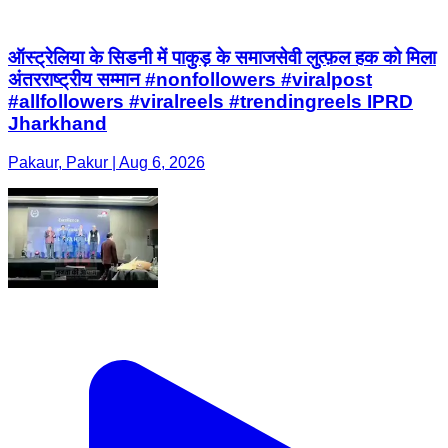
ऑस्ट्रेलिया के सिडनी में पाकुड़ के समाजसेवी लुत्फ़ल हक को मिला
अंतरराष्ट्रीय सम्मान #nonfollowers #viralpost
#allfollowers #viralreels #trendingreels IPRD
Jharkhand
Pakaur, Pakur | Aug 6, 2026