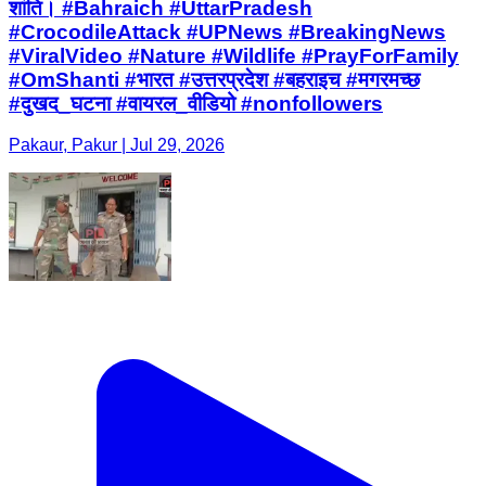
शांति। #Bahraich #UttarPradesh
#CrocodileAttack #UPNews #BreakingNews
#ViralVideo #Nature #Wildlife #PrayForFamily
#OmShanti #भारत #उत्तरप्रदेश #बहराइच #मगरमच्छ
#दुखद_घटना #वायरल_वीडियो #nonfollowers
Pakaur, Pakur | Jul 29, 2026