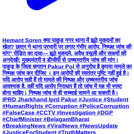
Hemant Soren क्या पाकुड़ नगर थाना में झूठे मुकदमों का
खेल? छात्र ने थाना प्रभारी पर लगाए गंभीर आरोप, निष्पक्ष जांच की
मांग" पीड़ित का दावा— झूठे मुकदमे, अवैध वसूली और साक्ष्यों की
अनदेखी; मुख्यमंत्री व डीजीपी से उच्चस्तरीय जांच की मांग।
पाकुड़ के जिला कप्तान Pakur Pol से अनुरोध है कृपया मामले का
निष्पक्ष जांच कर दीजिए । इन आरोपों की स्वतंत्र पुष्टि नहीं हुई है।
यदि आरोप सही हैं तो मामले की निष्पक्ष और उच्चस्तरीय जांच
आवश्यक है, वहीं यदि आरोप निराधार हैं तो जांच में यह भी स्पष्ट
होना चाहिए। निष्पक्ष जांच से ही सच्चाई सामने आ सकती है।
IPRD Jharkhand Iprd Pakur #Justice #Student
#HumanRights #Corruption #PoliceCorruption
#FalseCase #CCTV #Investigation #DGP
#ChiefMinister #BelagamBharat
#BreakingNews #ViralNews #NewsUpdate
#JusticeForStudent #TruthMatters