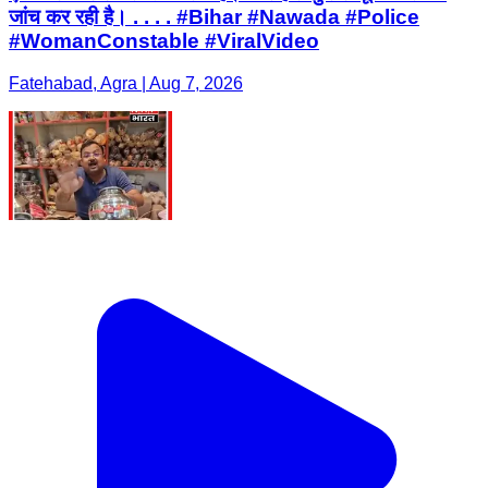
जांच कर रही है। . . . . #Bihar #Nawada #Police
#WomanConstable #ViralVideo
Fatehabad, Agra | Aug 7, 2026