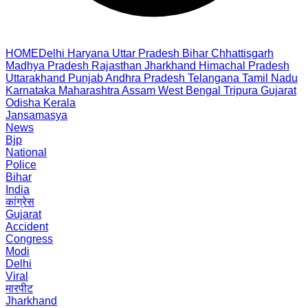
HOME
Delhi
Haryana
Uttar Pradesh
Bihar
Chhattisgarh
Madhya Pradesh
Rajasthan
Jharkhand
Himachal Pradesh
Uttarakhand
Punjab
Andhra Pradesh
Telangana
Tamil Nadu
Karnataka
Maharashtra
Assam
West Bengal
Tripura
Gujarat
Odisha
Kerala
Jansamasya
News
Bjp
National
Police
Bihar
India
कांग्रेस
Gujarat
Accident
Congress
Modi
Delhi
Viral
मारपीट
Jharkhand