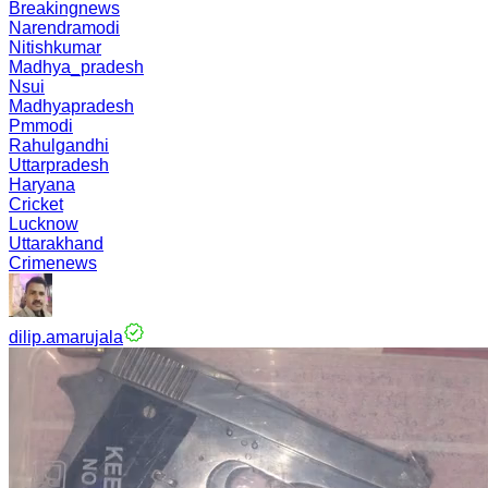
Breakingnews
Narendramodi
Nitishkumar
Madhya_pradesh
Nsui
Madhyapradesh
Pmmodi
Rahulgandhi
Uttarpradesh
Haryana
Cricket
Lucknow
Uttarakhand
Crimenews
dilip.amarujala