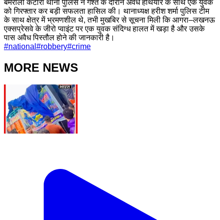
बमरौली कटारा थाना पुलिस ने गश्त के दौरान अवैध हथियार के साथ एक युवक
को गिरफ्तार कर बड़ी सफलता हासिल की। थानाध्यक्ष हरीश शर्मा पुलिस टीम
के साथ क्षेत्र में भ्रमणशील थे, तभी मुखबिर से सूचना मिली कि आगरा–लखनऊ
एक्सप्रेसवे के जीरो प्वाइंट पर एक युवक संदिग्ध हालत में खड़ा है और उसके
पास अवैध पिस्तौल होने की जानकारी है।
#
national
#
robbery
#
crime
MORE NEWS