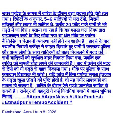
उत्तर प्रदेश के आगरा में बारिश के दौरान बड़ा हादसा होते-होते टल
गया। रिपोर्टों के अनुसार, 5–6 यात्रियों से भरा टेंपो, जिसमें
महिलाएं और छात्र भी शामिल थे, करीब 20 फीट गहरे पानी से भरे
गड्ढे में जा गिरा। बताया जा रहा है कि यह गड्ढा जल निगम द्वारा
पाइपलाइन कार्य के लिए खोदा गया था और मौके पर पर्याप्त
बैरिकेडिंग व चेतावनी व्यवस्था नहीं होने का आरोप है। हादसे के बाद
स्थानीय निवासी राजेंद्र ने साहस दिखाते हुए पानी में उतरकर पुलिस
और अन्य लोगों के साथ यात्रियों को बाहर निकालने में मदद की।
सभी यात्रियों को सुरक्षित बाहर निकाल लिया गया, जबकि एक
व्यक्ति को मामूली चोट लगने की जानकारी है। बाद में क्रेन की मदद
से टेंपो को भी गड्ढे से बाहर निकाला गया। मौके पर पुलिस के साथ
एत्मादपुर विधायक भी पहुंचे। यदि जांच में बिना पर्याप्त सुरक्षा इंतजाम
के गड्ढा खुला छोड़ने की पुष्टि होती है, तो यह गंभीर लापरवाही का
मामला हो सकता है। बारिश के दौरान ऐसे गड्ढे जानलेवा साबित हो
सकते हैं। राजेंद्र की बहादुरी ने कई जिंदगियां बचाने में अहम भूमिका
निभाई। . . . . #Agra #AgraNews #UttarPradesh
#Etmadpur #TempoAccident #
Fatehabad, Agra | Aug 8, 2026