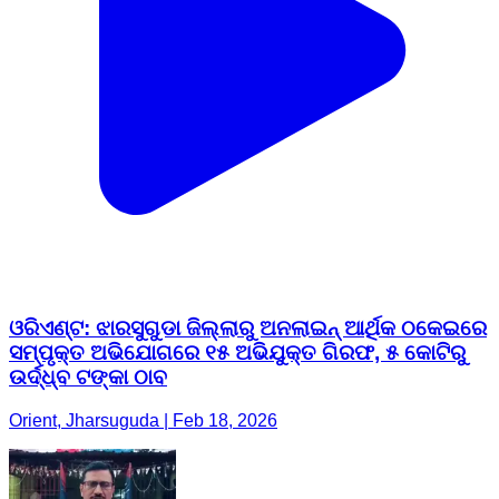
ଓରିଏଣ୍ଟ: ଝାରସୁଗୁଡା ଜିଲ୍ଲାରୁ ଅନଲାଇନ୍ ଆର୍ଥିକ ଠକେଇରେ
ସମ୍ପୃକ୍ତ ଅଭିଯୋଗରେ ୧୫ ଅଭିଯୁକ୍ତ ଗିରଫ, ୫ କୋଟିରୁ
ଉର୍ଦ୍ଧ୍ବ ଟଙ୍କା ଠାବ
Orient, Jharsuguda | Feb 18, 2026