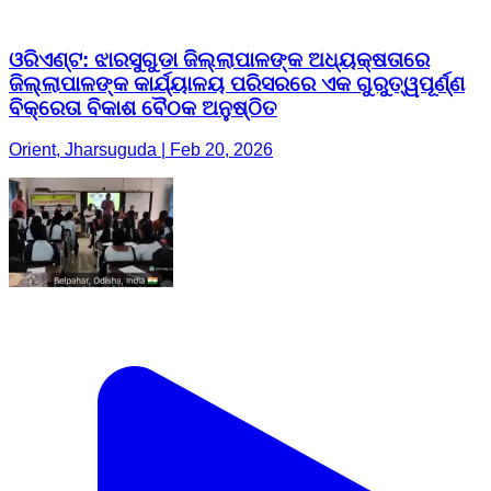
ଓରିଏଣ୍ଟ: ଝାରସୁଗୁଡା ଜିଲ୍ଲାପାଳଙ୍କ ଅଧ୍ୟକ୍ଷତାରେ
ଜିଲ୍ଲାପାଳଙ୍କ କାର୍ଯ୍ୟାଳୟ ପରିସରରେ ଏକ ଗୁରୁତ୍ୱପୂର୍ଣ୍ଣ
ବିକ୍ରେତା ବିକାଶ ବୈଠକ ଅନୁଷ୍ଠିତ
Orient, Jharsuguda | Feb 20, 2026