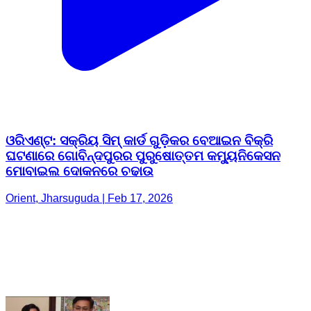
ଓରିଏଣ୍ଟ: ସକ୍ରିୟ ସିମ୍ କାର୍ଡ ଗୁଡ଼ିକର ବେଆଇନ ବିକ୍ରି
ଘଟଣାରେ ଗୋବିନ୍ଦପୁରର ପୁରୁଷୋତ୍ତମ କମ୍ୟୁନିକେସନ
ମୋବାଇଲ ଦୋକନରେ ଚଢାଉ
Orient, Jharsuguda | Feb 17, 2026