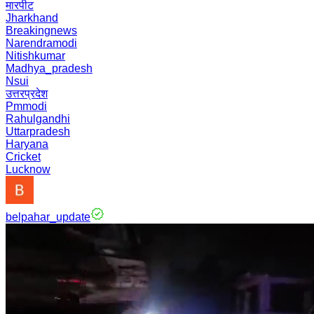
मारपीट
Jharkhand
Breakingnews
Narendramodi
Nitishkumar
Madhya_pradesh
Nsui
उत्तरप्रदेश
Pmmodi
Rahulgandhi
Uttarpradesh
Haryana
Cricket
Lucknow
belpahar_update