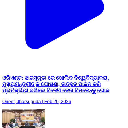
ଓରିଏଣ୍ଟ: ଝାରସୁଗୁଡା ରେ ଖୋଲିବ ବିଶ୍ୱବିଦ୍ୟାଳୟ,
ମୁଖ୍ୟମନ୍ତ୍ରୀଙ୍କ ଘୋଷଣା, ଉତ୍ସବ ପାଳନ କରି
ପ୍ରତିକ୍ରିୟା ରଖିଲେ ବିଜେପି ନେତା ବିମଳେନ୍ଦୁ ଭୋଳ
Orient, Jharsuguda | Feb 20, 2026