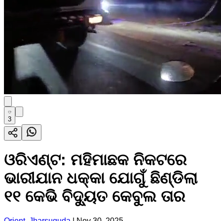
3
ଓରିଏଣ୍ଟ: ମହିମାଛକ ନିକଟରେ
ଭାରୀଯାନ ଧକ୍କା ଯୋଗୁଁ ଛିଣ୍ଡିଲା
୧୧ କେଭି ବିଦ୍ୟୁତ କେବୁଲ ତାର
Orient, Jharsuguda
|
Nov 30, 2025