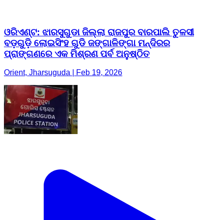
ଓରିଏଣ୍ଟ: ଝାରସୁଗୁଡା ଜିଲ୍ଲା ରାଜପୁର ବାରପାଲି ତୁଳସୀ
ବଡ଼ଗୁଡ଼ି ଲୋଇସିଂହ ଗୁଡି ଜଙ୍ଗାଳିଙ୍ଗା ମନ୍ଦିରର
ପ୍ରାଙ୍ଗଣରେ ଏକ ମିଶ୍ରଣ ପର୍ବ ଅନୁଷ୍ଠିତ
Orient, Jharsuguda | Feb 19, 2026