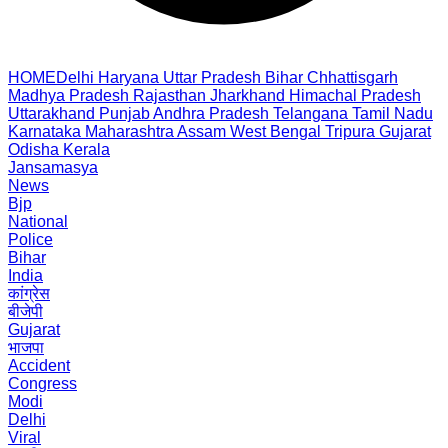
HOME
Delhi
Haryana
Uttar Pradesh
Bihar
Chhattisgarh
Madhya Pradesh
Rajasthan
Jharkhand
Himachal Pradesh
Uttarakhand
Punjab
Andhra Pradesh
Telangana
Tamil Nadu
Karnataka
Maharashtra
Assam
West Bengal
Tripura
Gujarat
Odisha
Kerala
Jansamasya
News
Bjp
National
Police
Bihar
India
कांग्रेस
बीजेपी
Gujarat
भाजपा
Accident
Congress
Modi
Delhi
Viral