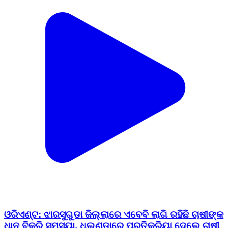
ଓରିଏଣ୍ଟ: ଝାରସୁଗୁଡା ଜିଲ୍ଲାରେ ଏବେବି ଲାଗି ରହିଛି ଚାଷୀଙ୍କ
ଧାନ ବିକ୍ରି ସମସ୍ୟା, ଧୂଲୁଣ୍ଡାରେ ପ୍ରତିକ୍ରିୟା ଦେଲେ ଚାଷୀ
ପଦ୍ମଲୋଚନ ପଧାନ
Orient, Jharsuguda | Feb 17, 2026