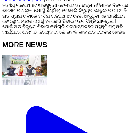
ଜାତୀୟ ରାଜପଥ ୪୯ ଝାରସୁଗୁଡା ବେଲପାହାଡ ରାସ୍ତା ମହିମାଛକ ନିକଟରେ
ଭାରୀଯାନ ଧକ୍କା ଯୋଗୁଁ ଛିଣ୍ଡିଲା ୧୧ କେଭି ବିଦ୍ୟୁତ କେବୁଲ ତାର l ଆଜି
ରାତି ପ୍ରାୟ ୯ ଟାରେ ଜାତିୟ ରାଜପଥ ୪୯ ଦେଇ ଆସୁଥିବା ଏହି ଭାରୀଯାନ
ବେପରୁଆ ଚାଳନା ଯୋଗୁଁ ୧୧ କେଭି ବିଦ୍ୟୁତ ତାର ଛିଣ୍ଡି ଯାଇଥିଲା l
ପୋଲିସ ଓ ବିଦ୍ୟୁତ ବିଭାଗ କର୍ମଚାରି ଘଟଣାସ୍ଥଳରେ ପହଞ୍ଚି ମରାମତି
କାର୍ଯ୍ୟରେ ଆରମ୍ଭ କରିଥିବାବେଳେ ଚାଳକ ଗାତି ଛାଡି ଫେରାର ହୋଇଛି l
MORE NEWS