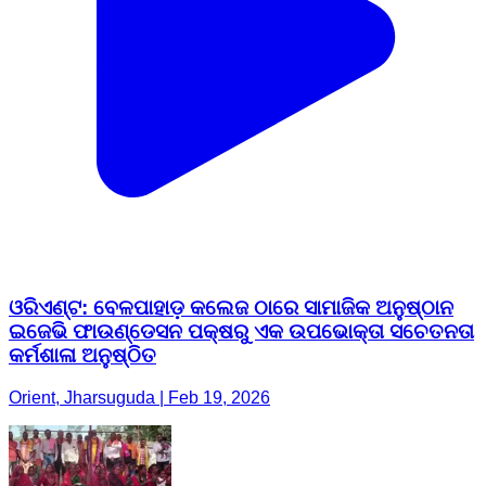
ଓରିଏଣ୍ଟ: ବେଳପାହାଡ଼ କଲେଜ ଠାରେ ସାମାଜିକ ଅନୁଷ୍ଠାନ
ଇଜେଭି ଫାଉଣ୍ଡେସନ ପକ୍ଷରୁ ଏକ ଉପଭୋକ୍ତା ସଚେତନତା
କର୍ମଶାଳା ଅନୁଷ୍ଠିତ
Orient, Jharsuguda | Feb 19, 2026