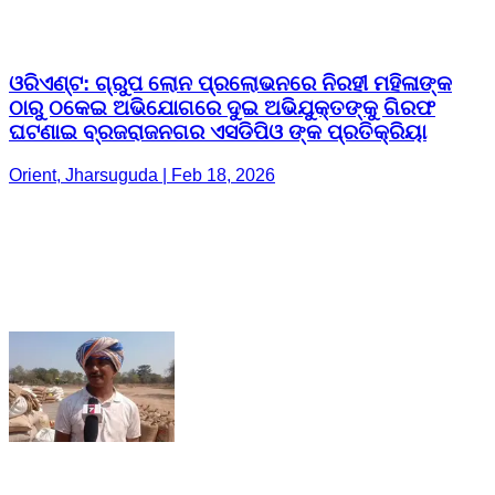
ଓରିଏଣ୍ଟ: ଗ୍ରୁପ ଲୋନ ପ୍ରଲୋଭନରେ ନିରହୀ ମହିଳାଙ୍କ
ଠାରୁ ଠକେଇ ଅଭିଯୋଗରେ ଦୁଇ ଅଭିଯୁକ୍ତଙ୍କୁ ଗିରଫ
ଘଟଣାଇ ବ୍ରଜରାଜନଗର ଏସଡିପିଓ ଙ୍କ ପ୍ରତିକ୍ରିୟା
Orient, Jharsuguda | Feb 18, 2026