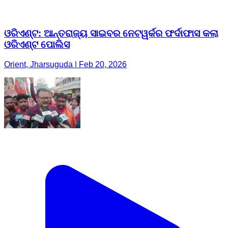
ଓରିଏଣ୍ଟ: ଆନ୍ତରାଜ୍ୟ ସାଇବର ନେଟୱର୍କର ଫର୍ଦାଫାସ କଲା
ଓରିଏଣ୍ଟ ପୋଲିସ
Orient, Jharsuguda | Feb 20, 2026