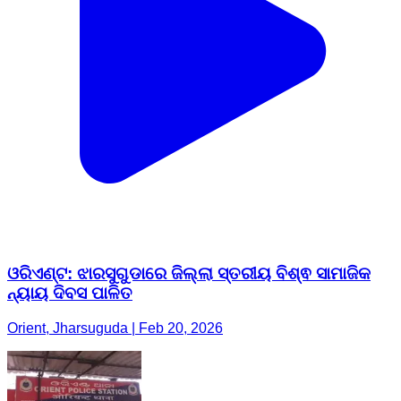
ଓରିଏଣ୍ଟ: ଝାରସୁଗୁଡାରେ ଜିଲ୍ଲା ସ୍ତରୀୟ ବିଶ୍ଵ ସାମାଜିକ
ନ୍ୟାୟ ଦିବସ ପାଳିତ
Orient, Jharsuguda | Feb 20, 2026