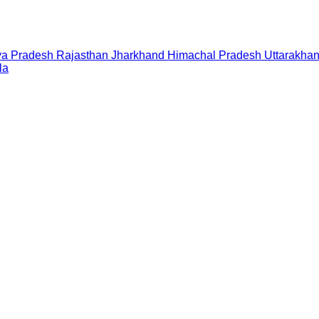
a Pradesh
Rajasthan
Jharkhand
Himachal Pradesh
Uttarakha
la