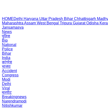
HOME
Delhi
Haryana
Uttar Pradesh
Bihar
Chhattisgarh
Madhy
Maharashtra
Assam
West Bengal
Tripura
Gujarat
Odisha
Kera
Jansamasya
News
पुलिस
Bjp
National
Police
Bihar
India
कांग्रेस
भाजपा
Accident
Congress
Modi
Delhi
Viral
मारपीट
Breakingnews
Narendramodi
Nitishkumar