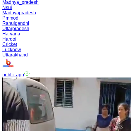
Madhya_pradesh
Nsui
Madhyapradesh
Pmmodi
Rahulgandhi
Uttarpradesh
Haryana
Hardoi
Cricket
Lucknow
Uttarakhand
public.app