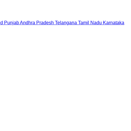
nd
Punjab
Andhra Pradesh
Telangana
Tamil Nadu
Karnataka