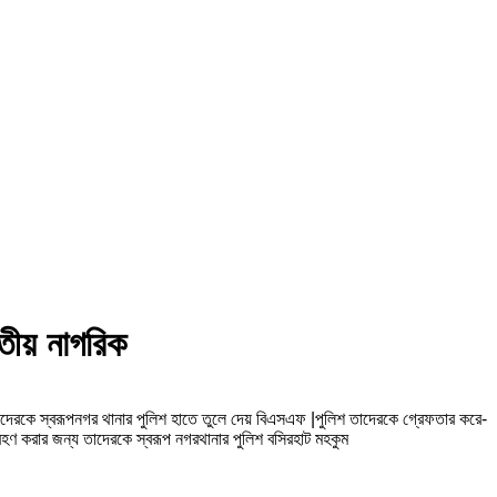
ীয় নাগরিক
াদেরকে স্বরূপনগর থানার পুলিশ হাতে তুলে দেয় বিএসএফ |পুলিশ তাদেরকে গ্রেফতার করে-
গ্রহণ করার জন্য তাদেরকে স্বরূপ নগরথানার পুলিশ বসিরহাট মহকুম