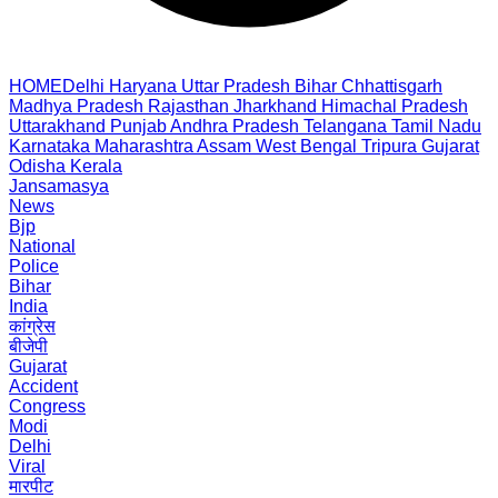
HOME
Delhi
Haryana
Uttar Pradesh
Bihar
Chhattisgarh
Madhya Pradesh
Rajasthan
Jharkhand
Himachal Pradesh
Uttarakhand
Punjab
Andhra Pradesh
Telangana
Tamil Nadu
Karnataka
Maharashtra
Assam
West Bengal
Tripura
Gujarat
Odisha
Kerala
Jansamasya
News
Bjp
National
Police
Bihar
India
कांग्रेस
बीजेपी
Gujarat
Accident
Congress
Modi
Delhi
Viral
मारपीट