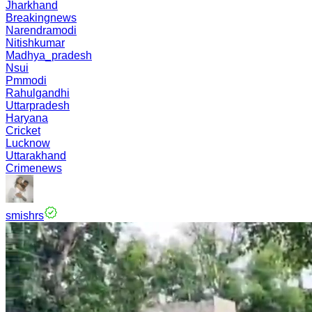
Jharkhand
Breakingnews
Narendramodi
Nitishkumar
Madhya_pradesh
Nsui
Pmmodi
Rahulgandhi
Uttarpradesh
Haryana
Cricket
Lucknow
Uttarakhand
Crimenews
smishrs