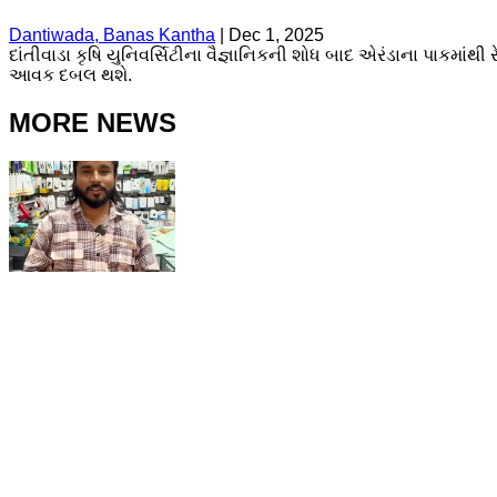
Dantiwada, Banas Kantha
|
Dec 1, 2025
દાંતીવાડા કૃષિ યુનિવર્સિટીના વૈજ્ઞાનિકની શોધ બાદ એરંડાના પાકમાંથ
આવક દબલ થશે.
MORE NEWS