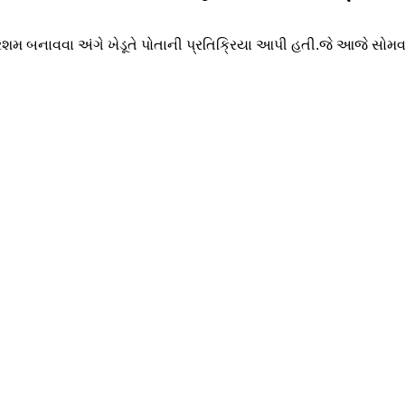
ી રેશમ બનાવવા અંગે ખેડૂતે પોતાની પ્રતિક્રિયા આપી હતી.જે આજે સોમવાર