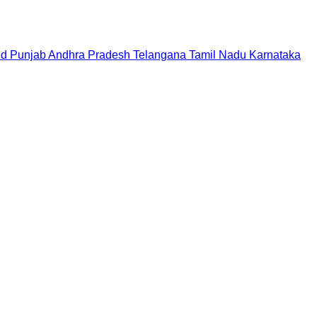
nd
Punjab
Andhra Pradesh
Telangana
Tamil Nadu
Karnataka