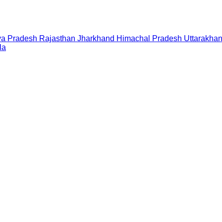
a Pradesh
Rajasthan
Jharkhand
Himachal Pradesh
Uttarakha
la