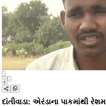
6
દાંતીવાડા: એરંડાના પાકમાંથી રેશ