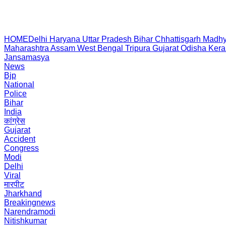
HOME
Delhi
Haryana
Uttar Pradesh
Bihar
Chhattisgarh
Madhy
Maharashtra
Assam
West Bengal
Tripura
Gujarat
Odisha
Kera
Jansamasya
News
Bjp
National
Police
Bihar
India
कांग्रेस
Gujarat
Accident
Congress
Modi
Delhi
Viral
मारपीट
Jharkhand
Breakingnews
Narendramodi
Nitishkumar