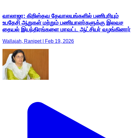
வாலாஜா: கிறிஸ்தவ தேவாலயங்களில் பணிபுரியும்
உபதேசி ஆறுகள் மற்றும் பணியாளர்களுக்கு இலவச
தையல் இயந்திரங்களை மாவட்ட ஆட்சியர் வழங்கினார்
Wallajah, Ranipet | Feb 19, 2026