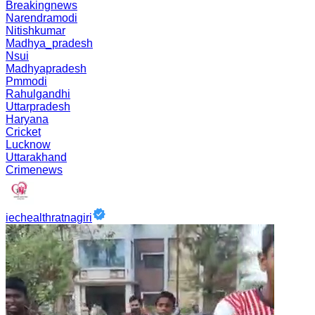
Breakingnews
Narendramodi
Nitishkumar
Madhya_pradesh
Nsui
Madhyapradesh
Pmmodi
Rahulgandhi
Uttarpradesh
Haryana
Cricket
Lucknow
Uttarakhand
Crimenews
iechealthratnagiri