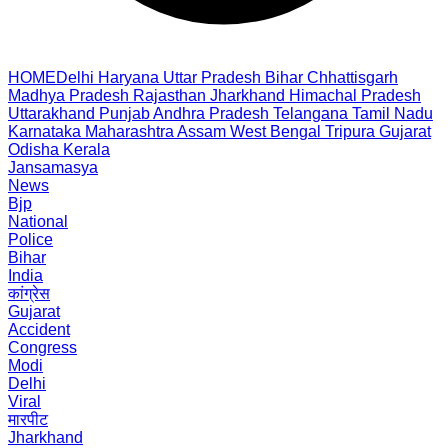
HOME
Delhi
Haryana
Uttar Pradesh
Bihar
Chhattisgarh
Madhya Pradesh
Rajasthan
Jharkhand
Himachal Pradesh
Uttarakhand
Punjab
Andhra Pradesh
Telangana
Tamil Nadu
Karnataka
Maharashtra
Assam
West Bengal
Tripura
Gujarat
Odisha
Kerala
Jansamasya
News
Bjp
National
Police
Bihar
India
कांग्रेस
Gujarat
Accident
Congress
Modi
Delhi
Viral
मारपीट
Jharkhand