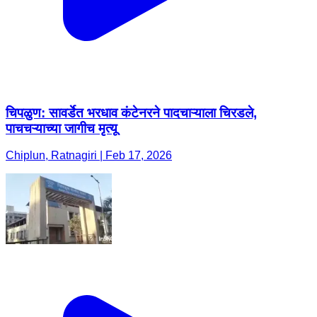
चिपळुण: सावर्डेत भरधाव कंटेनरने पादचाऱ्याला चिरडले,
पाचचऱ्याच्या जागीच मृत्यू
Chiplun, Ratnagiri | Feb 17, 2026