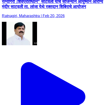
रत्नागिरी :शिवप्रतिष्ठान" साटवली यांचे सौजन्याने आयुष्मान आरोग्य
मंदीर साटवली ता. लांजा येथे रक्तदान शिबिराचे आयोजन
Ratnagiri, Maharashtra | Feb 20, 2026