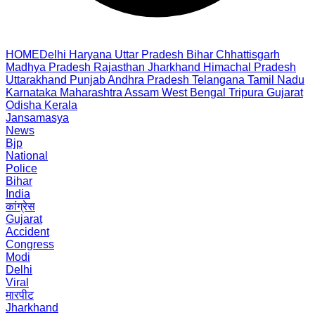
HOME
Delhi
Haryana
Uttar Pradesh
Bihar
Chhattisgarh
Madhya Pradesh
Rajasthan
Jharkhand
Himachal Pradesh
Uttarakhand
Punjab
Andhra Pradesh
Telangana
Tamil Nadu
Karnataka
Maharashtra
Assam
West Bengal
Tripura
Gujarat
Odisha
Kerala
Jansamasya
News
Bjp
National
Police
Bihar
India
कांग्रेस
Gujarat
Accident
Congress
Modi
Delhi
Viral
मारपीट
Jharkhand