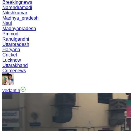
Breakingnews
Narendramodi
Nitishkumar
Madhya_pradesh
Nsui
Madhyapradesh
Pmmodi
Rahulgandhi
Uttarpradesh
Haryana
Cricket
Lucknow
Uttarakhand
Crimenews
vedant.h