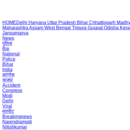
HOME
Delhi
Haryana
Uttar Pradesh
Bihar
Chhattisgarh
Madhy
Maharashtra
Assam
West Bengal
Tripura
Gujarat
Odisha
Kera
Jansamasya
News
पुलिस
Bjp
National
Police
Bihar
India
कांग्रेस
भाजपा
Accident
Congress
Modi
Delhi
Viral
मारपीट
Breakingnews
Narendramodi
Nitishkumar