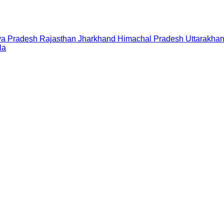
a Pradesh
Rajasthan
Jharkhand
Himachal Pradesh
Uttarakha
la