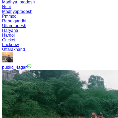
Madhya_pradesh
Nsui
Madhyapradesh
Pmmodi
Rahulgandhi
Uttarpradesh
Haryana
Hardoi
Cricket
Lucknow
Uttarakhand
public_4agar