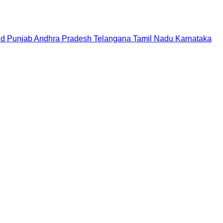
nd
Punjab
Andhra Pradesh
Telangana
Tamil Nadu
Karnataka