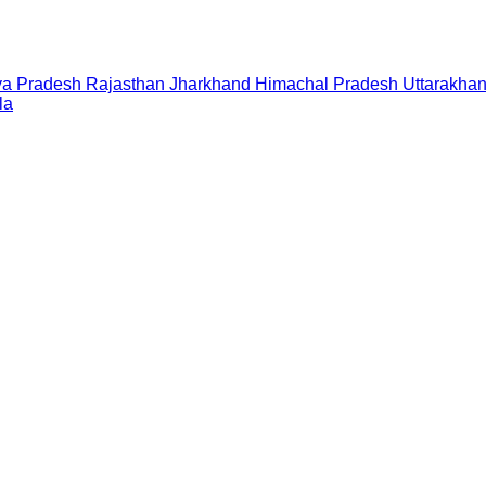
a Pradesh
Rajasthan
Jharkhand
Himachal Pradesh
Uttarakha
la