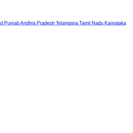
nd
Punjab
Andhra Pradesh
Telangana
Tamil Nadu
Karnataka