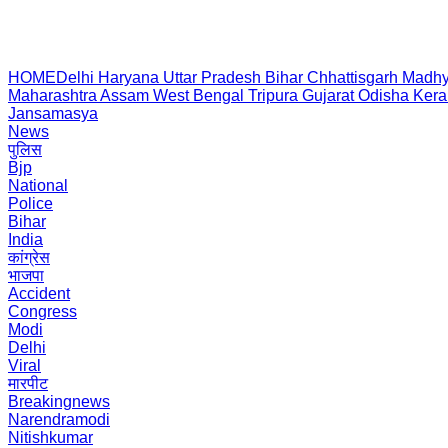
HOME
Delhi
Haryana
Uttar Pradesh
Bihar
Chhattisgarh
Madhy
Maharashtra
Assam
West Bengal
Tripura
Gujarat
Odisha
Kera
Jansamasya
News
पुलिस
Bjp
National
Police
Bihar
India
कांग्रेस
भाजपा
Accident
Congress
Modi
Delhi
Viral
मारपीट
Breakingnews
Narendramodi
Nitishkumar