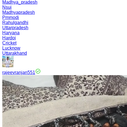
Madhya_pradesh
Nsui
Madhyapradesh
Pmmodi
Rahulgandhi
Uttarpradesh
Haryana
Hardoi
Cricket
Lucknow
Uttarakhand
rajeevranjan551