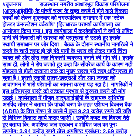
पानी की निकासी की समस्या को प्रमुखता से उठाते हुए इसके
स्थायी समाधान पर जोर दिया। बैठक के दौरान स्थानीय नागरिकों ने
कस्बे के चारों तरफ हो रहे गंदे पानी के भराव को लेकर गहरी चिंता
व्यक्त की और ठोस जल निकासी व्यवस्था बनाने की मांग की। इसके
साथ ही, लोगों ने रोष जताते हुए कहा कि सीवरेज कार्य के कारण गढ़ी
मोहल्ला से होली दरवाजा तक का मुख्य रास्ता पूरी तरह क्षतिग्रस्त हो
चुका है। इससे स्कूली छात्र-छात्राओं और आम जनता को
आवागमन में भारी परेशानी का सामना करना पड़ रहा है। नागरिकों ने
इस क्षतिग्रस्त रास्ते को तत्काल प्रभाव से दुरुस्त करने की मांग
उठाई। कार्यशाला में मौजूद आरयूआईडीपी के सहायक अभियंता
अरविंद तोमर ने बताया कि पांचवें चरण के तहत एशियन विकास बैंक
(ADB) के वित्त पोषण से कस्बे में कुल 9.23 करोड़ रुपये की राशि
से विभिन्न विकास कार्य कराए जाएंगे। उन्होंने बजट का विवरण देते
हुए बताया कि: अपशिष्ट जल प्रबंधन व शोधित जल का पुनः
उपयोग: 3.94 करोड़ रुपये ठोस अपशिष्ट प्रबंधन: 2.69 करोड़
रुपये कमांड एंड कंट्रोल सेंटर व विरासत संरक्षण तथा पर्यटन कार्य:
1.69 करोड़ रुपये बाढ़ प्रबंधन एवं ड्रेनेज कार्य: 1.21 करोड़
रुपये इस महत्वपूर्ण बैठक में एसडीएम दुर्गाप्रसाद मीना, ईओ हरिओम
सिंह गुर्जर,भाजपा जिला अध्यक्ष सतीश बंसल,गृहराज्यमंत्री कार्यालय
निजी सहायक शत्रुध्न सिंह,ललित मोहन मित्तल,कैलाश मित्तल,पूर्व