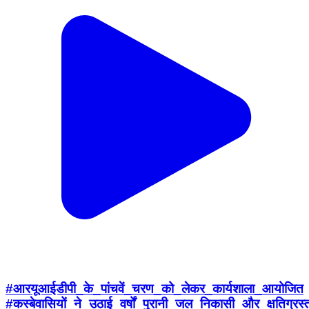
#आरयूआईडीपी_के_पांचवें_चरण_को_लेकर_कार्यशाला_आयोजित
#कस्बेवासियों_ने_उठाई_वर्षों_पुरानी_जल_निकासी_और_क्षतिग्र
#बृजनगर_____ राजस्थान नगरीय आधारभूत विकास परियोजना
(आरयूआईडीपी) के पांचवें चरण के तहत कस्बे में होने वाले विकास
कार्यों को लेकर शुक्रवार को नगरपालिका सभागार में एक 'स्टेक
होल्डर कंसल्टेशन वर्कशॉप' (हितधारक परामर्श कार्यशाला) का
आयोजन किया गया। इस कार्यशाला में कस्बेवासियों ने वर्षों से लंबित