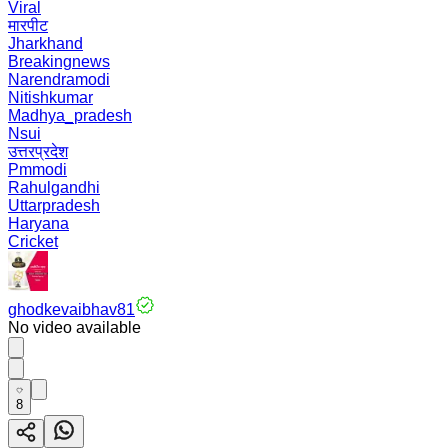
Viral
मारपीट
Jharkhand
Breakingnews
Narendramodi
Nitishkumar
Madhya_pradesh
Nsui
उत्तरप्रदेश
Pmmodi
Rahulgandhi
Uttarpradesh
Haryana
Cricket
ghodkevaibhav81
No video available
8