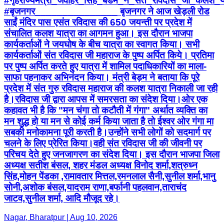
#गृहराज्यमंत्री_जवाहर_सिंह_बैडम_ने_संत_रविदास_जी_कलश_
#बृजनगर_______________ बृजनगर ने आज खेड़ली रोड
साईं मंदिर पास एसंत रविदास की 650 जयन्ती पर प्रदेश में
संचालित कलश यात्रा का आगमन हुआ। इस दौरान भाजपा
कार्यकर्ताओं ने जयघोष के बीच यात्रा का स्वागत किया। सभी
कार्यकर्ताओं संत रविदास जी महाराज के पुष्प अर्पित किये। प्रतिमा
पर पुष्प अर्पित करते हुए यात्रा में शामिल पदाधिकारियों का माला-
साफा पहनाकर अभिनंदन किया। मंत्री बेड़म ने बताया कि पूरे
प्रदेश में संत गुरु रविदास महाराज की कलश यात्रा निकाली जा रही
है।रविदास जी द्वारा आपस में समरसता का संदेश दिया।ओर एक
कहावत भी है कि "मन चंगा तो कटौती में गंगा" अर्थात व्यक्ति का
मन शुद्ध हो या मन से कोई कर्म किया जाता है तो ईश्वर ओर गंगा मा
सबकी मनोकामना पूरी करती है।उन्होंने सभी लोगों को सदमार्ग पर
चलने के लिए प्रेरित किया।वही संत रविदास जी की जीवनी पर
परिचय देते हुए जनजागरण का संदेश दिया। इस दौरान भाजपा जिला
अध्यक्ष सतीश बंसल, शहर मंडल अध्यक्ष विनोद शर्मा,शत्रुध्न
सिंह,मोहन पेंडका ,रामावतार मित्तल,रमनलाल सैनी,सुनील शर्मा,भानु
सोनी,अशोक बंसल,यादराम राणा,बर्फानी पहलवान,ताराचंद
जाटव,सुनील शर्मा, आदि मौजूद रहे।
Nagar, Bharatpur | Aug 10, 2026