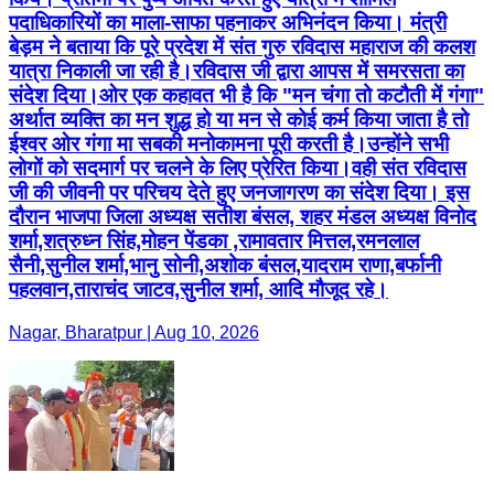
पदाधिकारियों का माला-साफा पहनाकर अभिनंदन किया। मंत्री
बेड़म ने बताया कि पूरे प्रदेश में संत गुरु रविदास महाराज की कलश
यात्रा निकाली जा रही है।रविदास जी द्वारा आपस में समरसता का
संदेश दिया।ओर एक कहावत भी है कि "मन चंगा तो कटौती में गंगा"
अर्थात व्यक्ति का मन शुद्ध हो या मन से कोई कर्म किया जाता है तो
ईश्वर ओर गंगा मा सबकी मनोकामना पूरी करती है।उन्होंने सभी
लोगों को सदमार्ग पर चलने के लिए प्रेरित किया।वही संत रविदास
जी की जीवनी पर परिचय देते हुए जनजागरण का संदेश दिया। इस
दौरान भाजपा जिला अध्यक्ष सतीश बंसल, शहर मंडल अध्यक्ष विनोद
शर्मा,शत्रुध्न सिंह,मोहन पेंडका ,रामावतार मित्तल,रमनलाल
सैनी,सुनील शर्मा,भानु सोनी,अशोक बंसल,यादराम राणा,बर्फानी
पहलवान,ताराचंद जाटव,सुनील शर्मा, आदि मौजूद रहे।
Nagar, Bharatpur | Aug 10, 2026