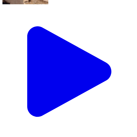
#खबर_का_हुआ_असर_टूटी_सड़क_की_मरम्मत_शुरू
#बृजनगर__________ कस्बे के गोहजा मोहल्ला अन्य जगहों पर
करीब कई महीनों पहले सीवरेज लाइन के लिय खोदी गई सड़क से
स्थानीय लोग ओर कस्बे के प्राचीन बड़े महादेव को जाने वाले