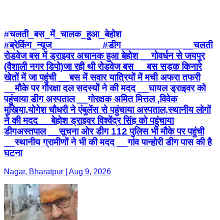
#चलती_बस_में_चालक_हुआ_बेहोश
#ब्रेकिंग_न्यूज_________ #डीग___________ __चलती
रोडवेज बस में ड्राइवर अचानक हुआ बेहोश __गोवर्धन से जयपुर
(वैशाली नगर डिपो)जा रही थी रोडवेज बस __बस सड़क किनारे
खेतों में जा पहुंची __बस में सवार यात्रियों में मची अफरा तफरी
__मौके पर गौरक्षा दल सदस्यों ने की मदद __घायल ड्राइवर को
पहुंचाया डीग अस्पताल __गोरक्षक अमित मित्तल ,विवेक
मुखिया,योगेश चौधरी ने एंबुलेंस से पहुंचाया अस्पताल,स्थानीय लोगों
ने की मदद __बेहोश ड्राइवर विश्वेंद्र सिंह को पहुंचाया
डीगअस्तपाल __सूचना ओर डीग 112 पुलिस भी मौके पर पहुंची
__स्थानीय ग्रामीणों ने भी की मदद __गांव पान्होरी डीग पास की है
घटना
Nagar, Bharatpur | Aug 9, 2026