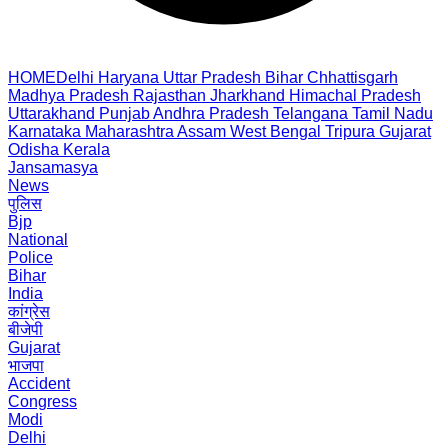
HOME
Delhi
Haryana
Uttar Pradesh
Bihar
Chhattisgarh
Madhya Pradesh
Rajasthan
Jharkhand
Himachal Pradesh
Uttarakhand
Punjab
Andhra Pradesh
Telangana
Tamil Nadu
Karnataka
Maharashtra
Assam
West Bengal
Tripura
Gujarat
Odisha
Kerala
Jansamasya
News
पुलिस
Bjp
National
Police
Bihar
India
कांग्रेस
बीजेपी
Gujarat
भाजपा
Accident
Congress
Modi
Delhi