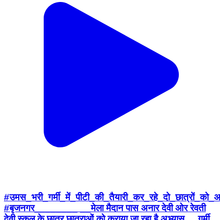
#उमस_भरी_गर्मी_में_पीटी_की_तैयारी_कर_रहे_दो_छात्रो
#बृजनगर________ __मेला मैदान पास अनार देवी ओर रेवती
देवी स्कूल के छात्र छात्राओं को कराया जा रहा है अभ्यास __गर्मी