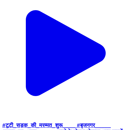
#टूटी_सड़क_की_मरम्मत_शुरू____ #बृजनगर_____