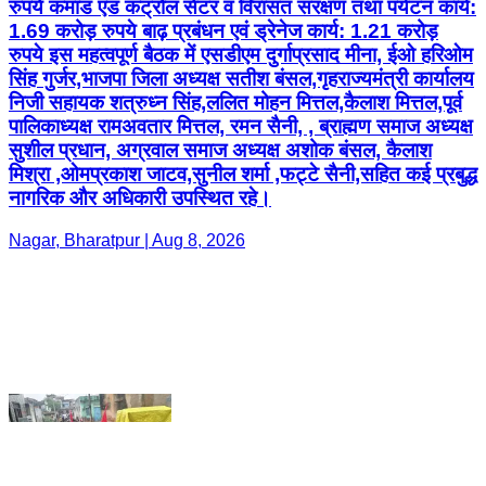
पालिकाध्यक्ष रामअवतार मित्तल, रमन सैनी, , ब्राह्मण समाज अध्यक्ष
सुशील प्रधान, अग्रवाल समाज अध्यक्ष अशोक बंसल, कैलाश
मिश्रा ,ओमप्रकाश जाटव,सुनील शर्मा ,फट्टे सैनी,सहित कई प्रबुद्ध
नागरिक और अधिकारी उपस्थित रहे।
Nagar, Bharatpur | Aug 8, 2026