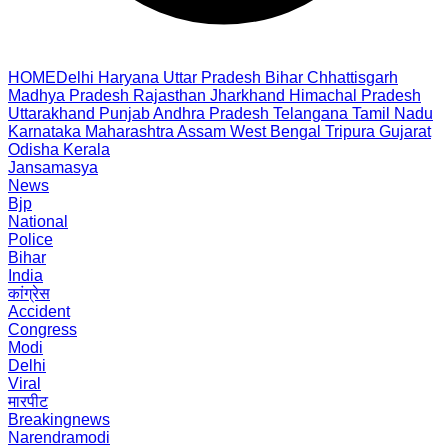
HOME
Delhi
Haryana
Uttar Pradesh
Bihar
Chhattisgarh
Madhya Pradesh
Rajasthan
Jharkhand
Himachal Pradesh
Uttarakhand
Punjab
Andhra Pradesh
Telangana
Tamil Nadu
Karnataka
Maharashtra
Assam
West Bengal
Tripura
Gujarat
Odisha
Kerala
Jansamasya
News
Bjp
National
Police
Bihar
India
कांग्रेस
Accident
Congress
Modi
Delhi
Viral
मारपीट
Breakingnews
Narendramodi