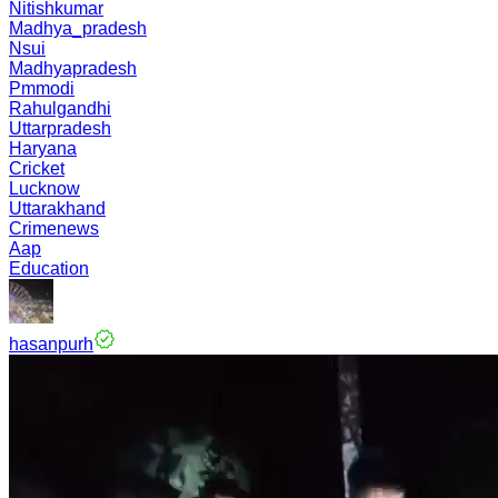
Nitishkumar
Madhya_pradesh
Nsui
Madhyapradesh
Pmmodi
Rahulgandhi
Uttarpradesh
Haryana
Cricket
Lucknow
Uttarakhand
Crimenews
Aap
Education
hasanpurh