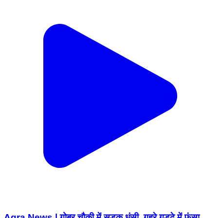
Agra News | गोबर चौकी में सड़क धंसी, गहरे गड्ढे में फंसा