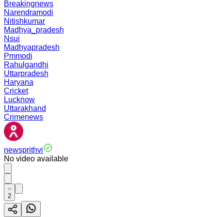
Breakingnews
Narendramodi
Nitishkumar
Madhya_pradesh
Nsui
Madhyapradesh
Pmmodi
Rahulgandhi
Uttarpradesh
Haryana
Cricket
Lucknow
Uttarakhand
Crimenews
newsprithvi
No video available
2