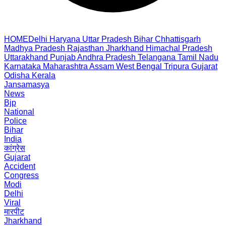
HOME
Delhi
Haryana
Uttar Pradesh
Bihar
Chhattisgarh
Madhya Pradesh
Rajasthan
Jharkhand
Himachal Pradesh
Uttarakhand
Punjab
Andhra Pradesh
Telangana
Tamil Nadu
Karnataka
Maharashtra
Assam
West Bengal
Tripura
Gujarat
Odisha
Kerala
Jansamasya
News
Bjp
National
Police
Bihar
India
कांग्रेस
Gujarat
Accident
Congress
Modi
Delhi
Viral
मारपीट
Jharkhand