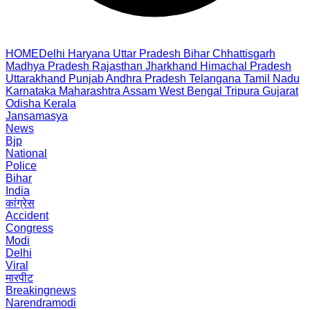
HOME
Delhi
Haryana
Uttar Pradesh
Bihar
Chhattisgarh
Madhya Pradesh
Rajasthan
Jharkhand
Himachal Pradesh
Uttarakhand
Punjab
Andhra Pradesh
Telangana
Tamil Nadu
Karnataka
Maharashtra
Assam
West Bengal
Tripura
Gujarat
Odisha
Kerala
Jansamasya
News
Bjp
National
Police
Bihar
India
कांग्रेस
Accident
Congress
Modi
Delhi
Viral
मारपीट
Breakingnews
Narendramodi