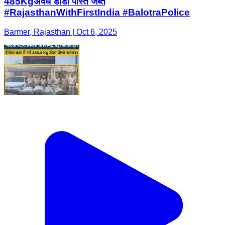
485Kgअवैध डोडा पोस्त जब्त
#RajasthanWithFirstIndia #BalotraPolice
Barmer, Rajasthan | Oct 6, 2025