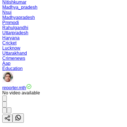
Nitishkumar
Madhya_pradesh
Nsui
Madhyapradesh
Pmmodi
Rahulgandhi
Uttarpradesh
Haryana
Cricket
Lucknow
Uttarakhand
Crimenews
Aap
Education
reporter.mth
No video available