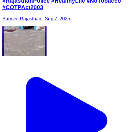
#RajasthanPolice #HealthyLife #NoTobacco
#COTPAct2003
Barmer, Rajasthan | Sep 7, 2025