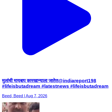
मुलांची मायबाप कारखान्याला जातेत@indiareport198
#lifeisbutadream #latestnews #lifeisbutadream
Beed, Beed | Aug 7, 2026