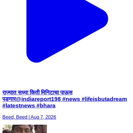
राज्यात सध्या किती मिनिटाचा पाऊस
पडणार@indiareport198 #news #lifeisbutadream
#latestnews #bhara
Beed, Beed | Aug 7, 2026