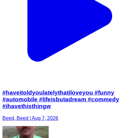
#haveitoldyoulatelythatiloveyou #funny
#automobile #lifeisbutadream #commedy
#ihavethisthingw
Beed, Beed | Aug 7, 2026