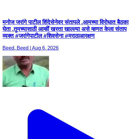
मनोज जरांगे पाटील शिंदेसेनेवर संतापले ,आमच्या विरोधात बैठका
घेता ,तुमच्यासाठी आम्हीं खस्ता खाल्ल्या असे म्हणत केला संताप
व्यक्त #जरांगेपाटील #शिवसेना #मराठाआरक्षण
Beed, Beed | Aug 6, 2026