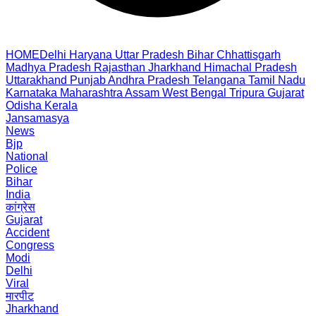
HOME
Delhi
Haryana
Uttar Pradesh
Bihar
Chhattisgarh
Madhya Pradesh
Rajasthan
Jharkhand
Himachal Pradesh
Uttarakhand
Punjab
Andhra Pradesh
Telangana
Tamil Nadu
Karnataka
Maharashtra
Assam
West Bengal
Tripura
Gujarat
Odisha
Kerala
Jansamasya
News
Bjp
National
Police
Bihar
India
कांग्रेस
Gujarat
Accident
Congress
Modi
Delhi
Viral
मारपीट
Jharkhand