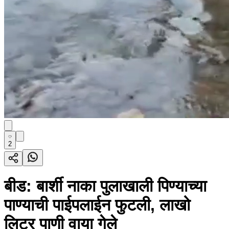
2
बीड: बार्शी नाका पुलाखाली पिण्याच्या
पाण्याची पाईपलाईन फुटली, लाखो
लिटर पाणी वाया गेले