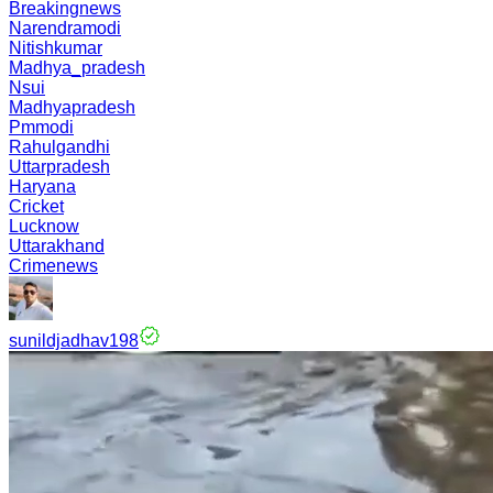
Breakingnews
Narendramodi
Nitishkumar
Madhya_pradesh
Nsui
Madhyapradesh
Pmmodi
Rahulgandhi
Uttarpradesh
Haryana
Cricket
Lucknow
Uttarakhand
Crimenews
sunildjadhav198