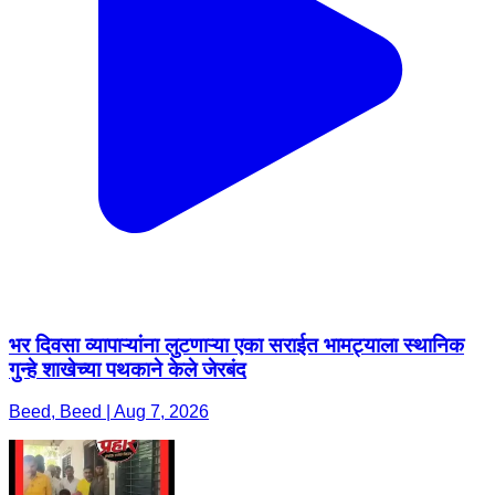
भर दिवसा व्यापाऱ्यांना लुटणाऱ्या एका सराईत भामट्याला स्थानिक
गुन्हे शाखेच्या पथकाने केले जेरबंद
Beed, Beed | Aug 7, 2026