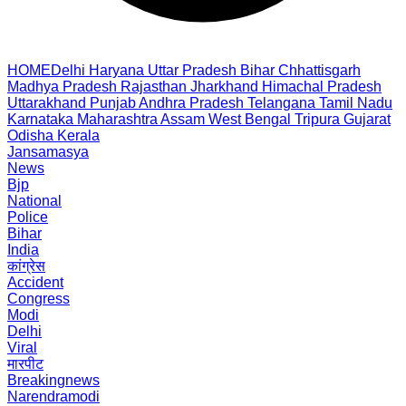
HOME
Delhi
Haryana
Uttar Pradesh
Bihar
Chhattisgarh
Madhya Pradesh
Rajasthan
Jharkhand
Himachal Pradesh
Uttarakhand
Punjab
Andhra Pradesh
Telangana
Tamil Nadu
Karnataka
Maharashtra
Assam
West Bengal
Tripura
Gujarat
Odisha
Kerala
Jansamasya
News
Bjp
National
Police
Bihar
India
कांग्रेस
Accident
Congress
Modi
Delhi
Viral
मारपीट
Breakingnews
Narendramodi