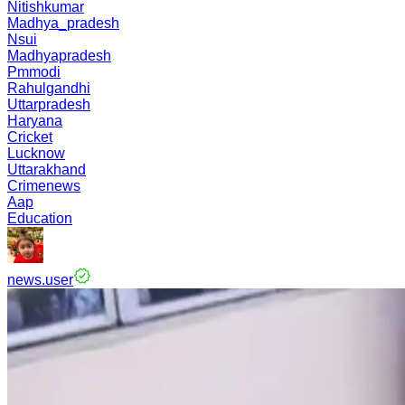
Nitishkumar
Madhya_pradesh
Nsui
Madhyapradesh
Pmmodi
Rahulgandhi
Uttarpradesh
Haryana
Cricket
Lucknow
Uttarakhand
Crimenews
Aap
Education
news.user