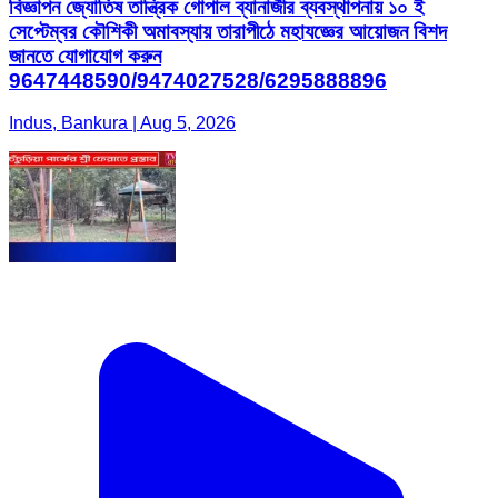
বিজ্ঞাপন জ্যোতিষ তান্ত্রিক গোপাল ব্যানার্জীর ব্যবস্থাপনায় ১০ ই
সেপ্টেম্বর কৌশিকী অমাবস্যায় তারাপীঠে মহাযজ্ঞের আয়োজন বিশদ
জানতে যোগাযোগ করুন
9647448590/9474027528/6295888896
Indus, Bankura | Aug 5, 2026