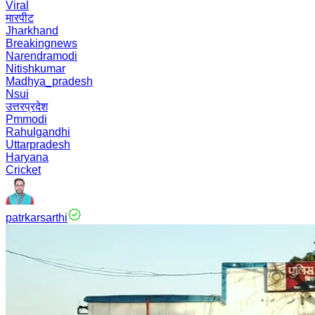
Viral
मारपीट
Jharkhand
Breakingnews
Narendramodi
Nitishkumar
Madhya_pradesh
Nsui
उत्तरप्रदेश
Pmmodi
Rahulgandhi
Uttarpradesh
Haryana
Cricket
patrkarsarthi