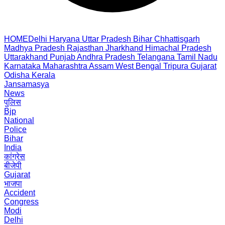
HOME
Delhi
Haryana
Uttar Pradesh
Bihar
Chhattisgarh
Madhya Pradesh
Rajasthan
Jharkhand
Himachal Pradesh
Uttarakhand
Punjab
Andhra Pradesh
Telangana
Tamil Nadu
Karnataka
Maharashtra
Assam
West Bengal
Tripura
Gujarat
Odisha
Kerala
Jansamasya
News
पुलिस
Bjp
National
Police
Bihar
India
कांग्रेस
बीजेपी
Gujarat
भाजपा
Accident
Congress
Modi
Delhi