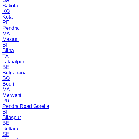
SA
Sakola
KO
Kota
PE
Pendra
MA
Masturi
BI
Bilha
TA
Takhatpur
BE
Belgahana
BO
Bodri
MA
Marwahi
PR
Pendra Road Gorella
BI
Bilaspur
BE
Beltara
SE