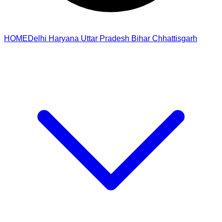
HOME
Delhi
Haryana
Uttar Pradesh
Bihar
Chhattisgarh