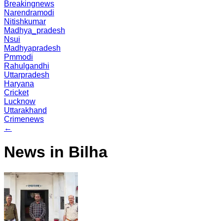
Breakingnews
Narendramodi
Nitishkumar
Madhya_pradesh
Nsui
Madhyapradesh
Pmmodi
Rahulgandhi
Uttarpradesh
Haryana
Cricket
Lucknow
Uttarakhand
Crimenews
←
News in Bilha