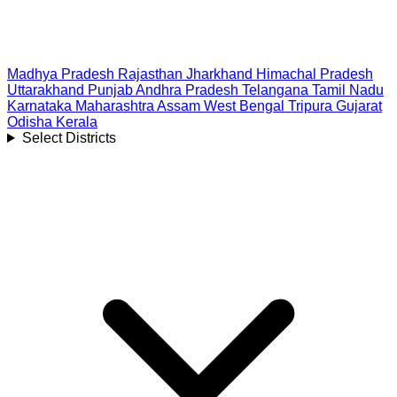
Madhya Pradesh
Rajasthan
Jharkhand
Himachal Pradesh
Uttarakhand
Punjab
Andhra Pradesh
Telangana
Tamil Nadu
Karnataka
Maharashtra
Assam
West Bengal
Tripura
Gujarat
Odisha
Kerala
Select Districts