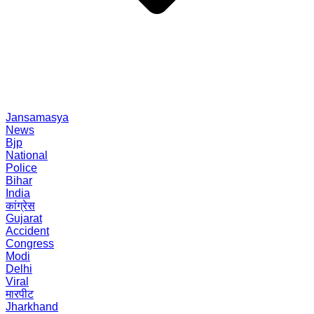
Jansamasya
News
Bjp
National
Police
Bihar
India
कांग्रेस
Gujarat
Accident
Congress
Modi
Delhi
Viral
मारपीट
Jharkhand