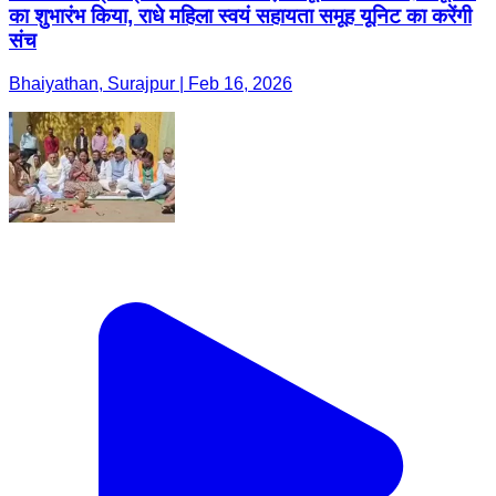
का शुभारंभ किया, राधे महिला स्वयं सहायता समूह यूनिट का करेंगी
संच
Bhaiyathan, Surajpur | Feb 16, 2026