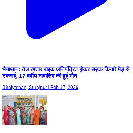
भैयाथान: तेज रफ्तार बाइक अनियंत्रित होकर सड़क किनारे पेड़ से
टकराई, 17 वर्षीय नाबालिग की हुई मौत
Bhaiyathan, Surajpur | Feb 17, 2026