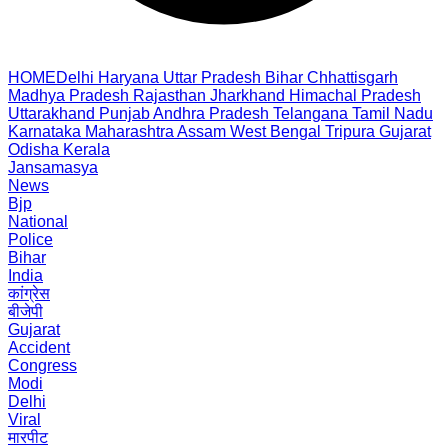
HOME
Delhi
Haryana
Uttar Pradesh
Bihar
Chhattisgarh
Madhya Pradesh
Rajasthan
Jharkhand
Himachal Pradesh
Uttarakhand
Punjab
Andhra Pradesh
Telangana
Tamil Nadu
Karnataka
Maharashtra
Assam
West Bengal
Tripura
Gujarat
Odisha
Kerala
Jansamasya
News
Bjp
National
Police
Bihar
India
कांग्रेस
बीजेपी
Gujarat
Accident
Congress
Modi
Delhi
Viral
मारपीट