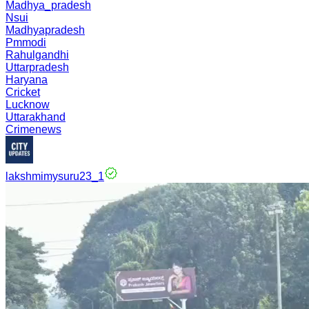
Madhya_pradesh
Nsui
Madhyapradesh
Pmmodi
Rahulgandhi
Uttarpradesh
Haryana
Cricket
Lucknow
Uttarakhand
Crimenews
lakshmimysuru23_1