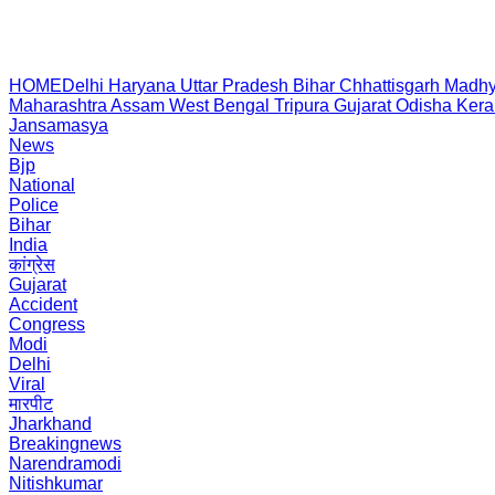
HOME
Delhi
Haryana
Uttar Pradesh
Bihar
Chhattisgarh
Madhy
Maharashtra
Assam
West Bengal
Tripura
Gujarat
Odisha
Kera
Jansamasya
News
Bjp
National
Police
Bihar
India
कांग्रेस
Gujarat
Accident
Congress
Modi
Delhi
Viral
मारपीट
Jharkhand
Breakingnews
Narendramodi
Nitishkumar