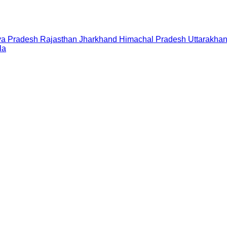
a Pradesh
Rajasthan
Jharkhand
Himachal Pradesh
Uttarakha
la