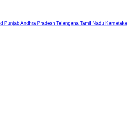
nd
Punjab
Andhra Pradesh
Telangana
Tamil Nadu
Karnataka