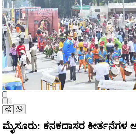
ಮೈಸೂರು: ಕನಕದಾಸರ ಕೀರ್ತನೆಗಳ ಅಂಶ