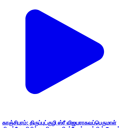
காஞ்சிபுரம்: திருப்புட்குழி ஸ்ரீ விஜயராகவப்பெருமாள்