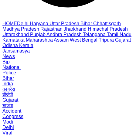
HOME
Delhi
Haryana
Uttar Pradesh
Bihar
Chhattisgarh
Madhya Pradesh
Rajasthan
Jharkhand
Himachal Pradesh
Uttarakhand
Punjab
Andhra Pradesh
Telangana
Tamil Nadu
Karnataka
Maharashtra
Assam
West Bengal
Tripura
Gujarat
Odisha
Kerala
Jansamasya
News
Bjp
National
Police
Bihar
India
कांग्रेस
बीजेपी
Gujarat
भाजपा
Accident
Congress
Modi
Delhi
Viral