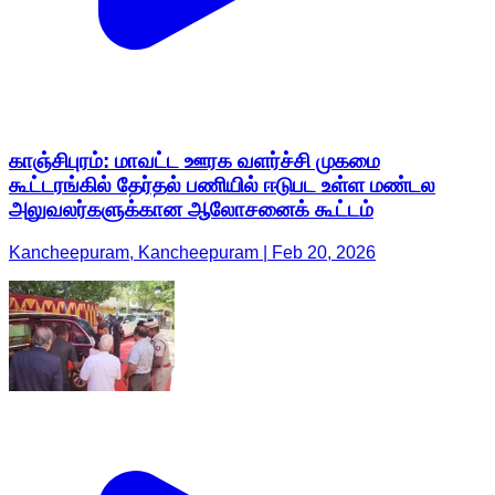
காஞ்சிபுரம்: மாவட்ட ஊரக வளர்ச்சி முகமை
கூட்டரங்கில் தேர்தல் பணியில் ஈடுபட உள்ள மண்டல
அலுவலர்களுக்கான ஆலோசனைக் கூட்டம்
Kancheepuram, Kancheepuram | Feb 20, 2026