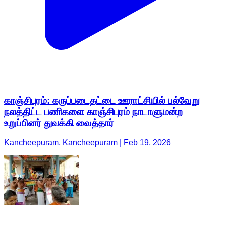
காஞ்சிபுரம்: கருப்படைதட்டை ஊராட்சியில் பல்வேறு
நலத்திட்ட பணிகளை காஞ்சிபுரம் நாடாளுமன்ற
உறுப்பினர் துவக்கி வைத்தார்
Kancheepuram, Kancheepuram | Feb 19, 2026