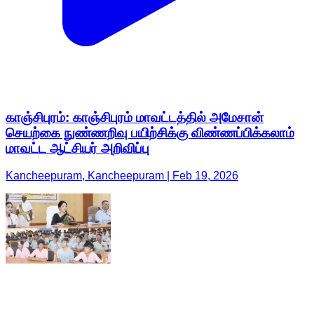
காஞ்சிபுரம்: காஞ்சிபுரம் மாவட்டத்தில் அமேசான்
செயற்கை நுண்ணறிவு பயிற்சிக்கு விண்ணப்பிக்கலாம்
மாவட்ட ஆட்சியர் அறிவிப்பு
Kancheepuram, Kancheepuram | Feb 19, 2026