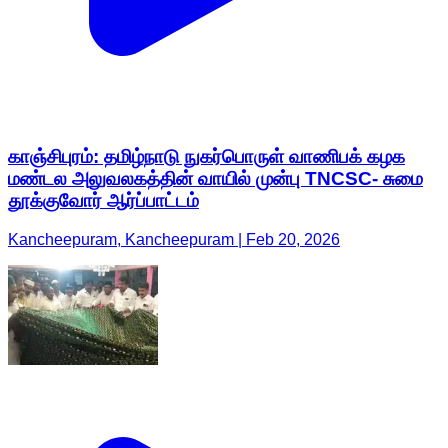
காஞ்சிபுரம்: தமிழ்நாடு நுகர்பொருள் வாணிபக் கழக
மண்டல அலுவலகத்தின் வாயில் முன்பு TNCSC- சுமை
தூக்குவோர் ஆர்ப்பாட்டம்
Kancheepuram, Kancheepuram | Feb 20, 2026