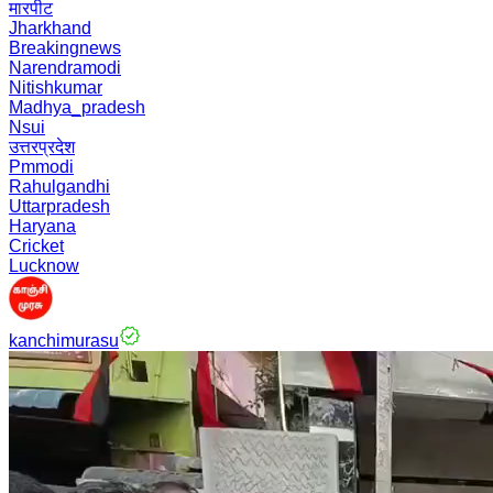
मारपीट
Jharkhand
Breakingnews
Narendramodi
Nitishkumar
Madhya_pradesh
Nsui
उत्तरप्रदेश
Pmmodi
Rahulgandhi
Uttarpradesh
Haryana
Cricket
Lucknow
kanchimurasu