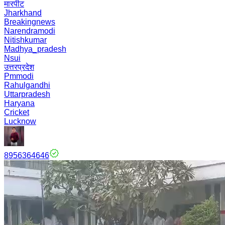
मारपीट
Jharkhand
Breakingnews
Narendramodi
Nitishkumar
Madhya_pradesh
Nsui
उत्तरप्रदेश
Pmmodi
Rahulgandhi
Uttarpradesh
Haryana
Cricket
Lucknow
8956364646