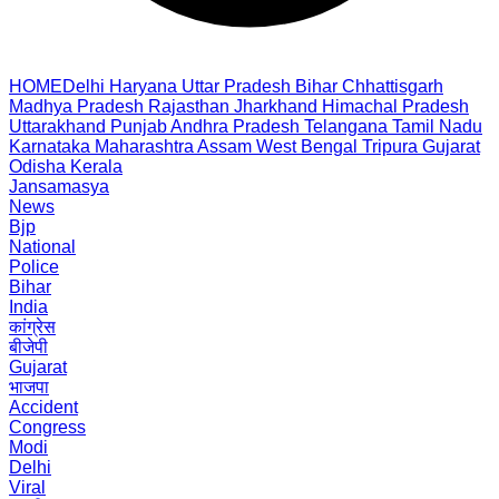
HOME
Delhi
Haryana
Uttar Pradesh
Bihar
Chhattisgarh
Madhya Pradesh
Rajasthan
Jharkhand
Himachal Pradesh
Uttarakhand
Punjab
Andhra Pradesh
Telangana
Tamil Nadu
Karnataka
Maharashtra
Assam
West Bengal
Tripura
Gujarat
Odisha
Kerala
Jansamasya
News
Bjp
National
Police
Bihar
India
कांग्रेस
बीजेपी
Gujarat
भाजपा
Accident
Congress
Modi
Delhi
Viral