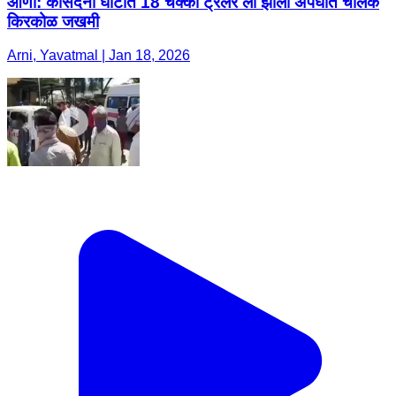
आर्णी: कोसदनी घाटात 18 चक्का ट्रेलर ला झाला अपघात चालक
किरकोळ जखमी
Arni, Yavatmal | Jan 18, 2026