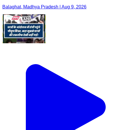
Balaghat, Madhya Pradesh | Aug 9, 2026