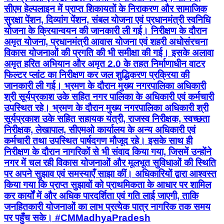
अमृत हरित अभियान और अमृत 2.0 के तहत निर्माणाधीन वाटर
फिल्टर प्लांट का निरीक्षण कर जल शुद्धिकरण प्रक्रिया की
जानकारी ली गई। भ्रमण के दौरान मुख्य नगरपालिका अधिकारी
श्री सूर्यप्रकाश उके सहित नगर पालिका के अधिकारी एवं कर्मचारी
उपस्थित रहे। भ्रमण के दौरान मुख्य नगरपालिका अधिकारी श्री
सूर्यप्रकाश उके सहित सहायक यंत्री, राजस्व निरीक्षक, स्वच्छता
निरीक्षक, लेखापाल, सीएमओ कार्यालय के अन्य अधिकारी एवं
कर्मचारी तथा उपस्थित पार्षदगण मौजूद रहे। इसके साथ ही
निरीक्षण के दौरान नागरिकों से भी संवाद किया गया, जिसमें उन्होंने
नगर में चल रही विकास योजनाओं और मूलभूत सुविधाओं की स्थिति
पर अपने सुझाव एवं समस्याएँ साझा कीं। अधिकारियों द्वारा आश्वस्त
किया गया कि प्राप्त सुझावों को प्राथमिकता के आधार पर शामिल
कर कार्यों में और अधिक पारदर्शिता एवं गति लाई जाएगी, ताकि
जनहितकारी योजनाओं का लाभ प्रत्येक पात्र नागरिक तक समय
पर पहुँच सके। #CMMadhyaPradesh
#JanVishwasAbhiyan2026
#हर_शुक्रवार_जनता_के_नाम #JansamparkMP
Balaghat, Madhya Pradesh | Aug 8, 2026