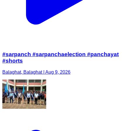
#sarpanch #sarpanchaelection #panchayat
#shorts
Balaghat, Balaghat | Aug 9, 2026