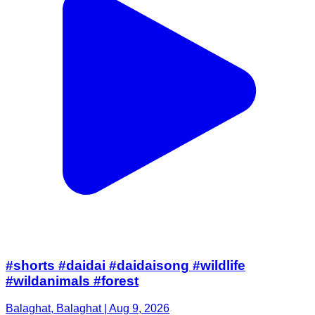
#shorts #daidai #daidaisong #wildlife
#wildanimals #forest
Balaghat, Balaghat | Aug 9, 2026