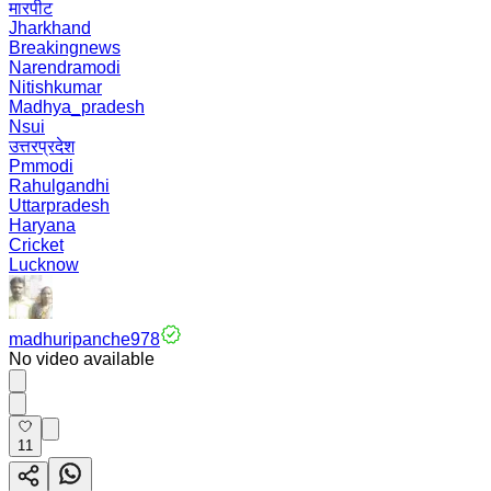
मारपीट
Jharkhand
Breakingnews
Narendramodi
Nitishkumar
Madhya_pradesh
Nsui
उत्तरप्रदेश
Pmmodi
Rahulgandhi
Uttarpradesh
Haryana
Cricket
Lucknow
madhuripanche978
No video available
11