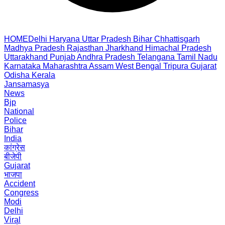
HOME
Delhi
Haryana
Uttar Pradesh
Bihar
Chhattisgarh
Madhya Pradesh
Rajasthan
Jharkhand
Himachal Pradesh
Uttarakhand
Punjab
Andhra Pradesh
Telangana
Tamil Nadu
Karnataka
Maharashtra
Assam
West Bengal
Tripura
Gujarat
Odisha
Kerala
Jansamasya
News
Bjp
National
Police
Bihar
India
कांग्रेस
बीजेपी
Gujarat
भाजपा
Accident
Congress
Modi
Delhi
Viral