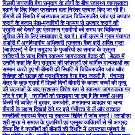
सुविधा लेने के लिए समझाइश दे रहा है। इसी क्रम में ग्राम पंचायत
अडोरी में अनुविभागीय अधिकारी (राजस्व) बैहर श्री अर्पित गुप्ता
(आईएएस) ने बैगा समुदाय के पुजारियों एवं समाज के प्रमुख
व्यक्तियों के साथ विशेष स्वास्थ्य जागरूकता बैठक की। बैठक में
उन्होंने कहा कि बैगा समुदाय की परंपराओं एवं धार्मिक मान्यताओं का
सम्मान करते हुए भी बीमारी की स्थिति में चिकित्सकीय जांच और
विशेषज्ञ की सलाह को प्राथमिकता देना बेहद जरूरी है। पंचायत
क्षेत्र के कुछ ग्रामों में पिछले दिनों बीमारी के कारण बच्चों की मृत्यु
की घटनाओं के बाद प्रशासन विशेष रूप से स्वास्थ्य जागरूकता पर
जोर दे रहा है। ग्रामीणों को समझाया जा रहा है कि बच्चों अथवा
किसी भी व्यक्ति में बुखार, कमजोरी, असामान्य व्यवहार या अन्य
बीमारी के लक्षण दिखाई देने पर इसे गंभीरता से लें और तत्काल
नजदीकी स्वास्थ्य केंद्र या स्वास्थ्य शिविर में जांच कराएं। एसडीएम
श्री गुप्ता ने समाज के पुजारियों एवं प्रमुख व्यक्तियों से भी आग्रह
किया कि वे ग्रामीणों को बीमारी की स्थिति में अस्पताल पहुंचने के
लिए प्रेरित करें। उन्होंने कहा कि प्रशासन एवं स्वास्थ्य विभाग द्वारा
प्रभावित क्षेत्रों और आसपास के ग्रामों में स्वास्थ्य परीक्षण एवं
जागरूकता गतिविधियां संचालित की जा रही हैं। जरूरतमंद मरीजों
का प्रशासन द्वारा नि:शुल्क उपचार कराया जाएगा, इसलिए आर्थिक
कारणों से भी किसी को उपचार से वंचित नहीं रहना चाहिए। उन्होंने
विशेष रूप से बच्चों के स्वास्थ्य को लेकर सतर्क रहने और बीमारी के