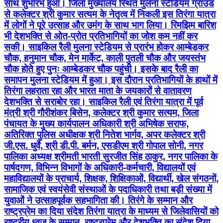
साथ शुभारंभ हुआ। जिला मुख्यालय स्थित मुलना स्टेडियम ग्राउंड
से कलेक्टर श्री कुमार सत्यम के नेतृत्व में निकली इस तिरंगा यात्रा
में लोगों ने पूरे उत्साह और उमंग के साथ भाग लिया। रिमझिम बारिश
भी देशभक्ति से ओत-प्रोत प्रतिभागियों का जोश कम नहीं कर
सकी। साइकिल रैली मुलना स्टेडियम से प्रारंभ होकर आम्बेडकर
चौक, हनुमान चौक, मेन मार्केट, काली पुतली चौक और जयस्तंभ
चौक होते हुए पुनः आम्बेडकर चौक पहुंची। इसके बाद रैली का
समापन मुलना स्टेडियम में हुआ। इस दौरान प्रतिभागियों के हाथों में
तिरंगा लहराता रहा और भारत माता के जयकारों से वातावरण
देशभक्ति से सराबोर रहा। साइकिल रैली एवं तिरंगा यात्रा में पूर्व
मंत्री श्री गौरीशंकर बिसेन, कलेक्टर श्री कुमार सत्यम, जिला
पंचायत के मुख्य कार्यपालन अधिकारी श्री अभिषेक सराफ,
अतिरिक्त पुलिस अधीक्षक श्री नितेश भार्गव, अपर कलेक्टर श्री
जी.एस. धुर्वे, श्री डी.पी. बर्मन, एसडीएम श्री गोपाल सोनी, नगर
पालिका अध्यक्ष श्रीमती भारती सुरजीत सिंह ठाकुर, नगर पालिका के
पार्षदगण, विभिन्न विभागों के अधिकारी-कर्मचारी, विद्यालयों एवं
महाविद्यालयों के प्राचार्य, शिक्षक, शिक्षिकाओं, विद्यार्थी, खेल संगठनों,
सामाजिक एवं स्वयंसेवी संस्थाओं के पदाधिकारी तथा बड़ी संख्या में
युवाओं ने उत्साहपूर्वक सहभागिता की। तिरंगे के सम्मान और
राष्ट्रप्रेम का दिया संदेश तिरंगा यात्रा के माध्यम से जिलेवासियों को
राष्ट्रीय ध्वज के सम्मान, राष्ट्रप्रेम और देशभक्ति का संदेश दिया