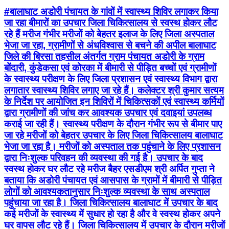
#बालाघाट अडोरी पंचायत के गांवों में स्वास्थ्य शिविर लगाकर किया
जा रहा बीमारों का उपचार जिला चिकित्सालय से स्वस्थ होकर लौट
रहे हैं मरीज गंभीर मरीजों को बेहतर इलाज के लिए जिला अस्पताल
भेजा जा रहा, ग्रामीणों से अंधविश्वास से बचने की अपील बालाघाट
जिले की बिरसा तहसील अंतर्गत ग्राम पंचायत अडोरी के ग्राम
बोंदारी, कुंडेकसा एवं कोरका में बीमारी से पीड़ित बच्चों एवं ग्रामीणों
के स्वास्थ्य परीक्षण के लिए जिला प्रशासन एवं स्वास्थ्य विभाग द्वारा
लगातार स्वास्थ्य शिविर लगाए जा रहे हैं। कलेक्टर श्री कुमार सत्यम
के निर्देश पर आयोजित इन शिविरों में चिकित्सकों एवं स्वास्थ्य कर्मियों
द्वारा ग्रामीणों की जांच कर आवश्यक उपचार एवं दवाइयां उपलब्ध
कराई जा रही हैं। स्वास्थ्य परीक्षण के दौरान गंभीर रूप से बीमार पाए
जा रहे मरीजों को बेहतर उपचार के लिए जिला चिकित्सालय बालाघाट
भेजा जा रहा है। मरीजों को अस्पताल तक पहुंचाने के लिए प्रशासन
द्वारा निःशुल्क परिवहन की व्यवस्था की गई है। उपचार के बाद
स्वस्थ होकर घर लौट रहे मरीज बैहर एसडीएम श्री अर्पित गुप्ता ने
बताया कि अडोरी पंचायत एवं आसपास के ग्रामों में बीमारी से पीड़ित
लोगों को आवश्यकतानुसार निःशुल्क व्यवस्था के साथ अस्पताल
पहुंचाया जा रहा है। जिला चिकित्सालय बालाघाट में उपचार के बाद
कई मरीजों के स्वास्थ्य में सुधार हो रहा है और वे स्वस्थ होकर अपने
घर वापस लौट रहे हैं। जिला चिकित्सालय में उपचार के दौरान मरीजों