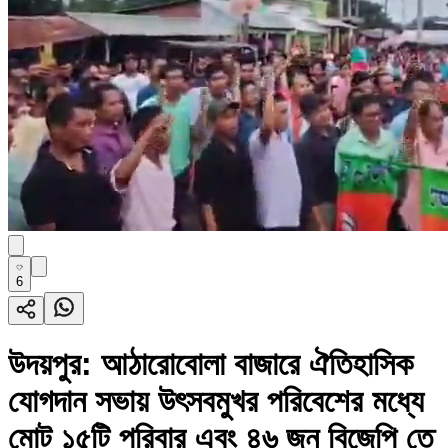
6
উদয়পুর: আঠারোবোলা বাজারে ঐতিহাসিক
যোগদান সভায় উৎসবমুখর পরিবেশের মধ্যে
মোট ১৫টি পরিবার এবং ৪৬ জন বিজেপি তে