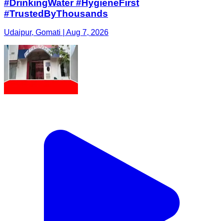
#DrinkingWater #HygieneFirst
#TrustedByThousands
Udaipur, Gomati | Aug 7, 2026