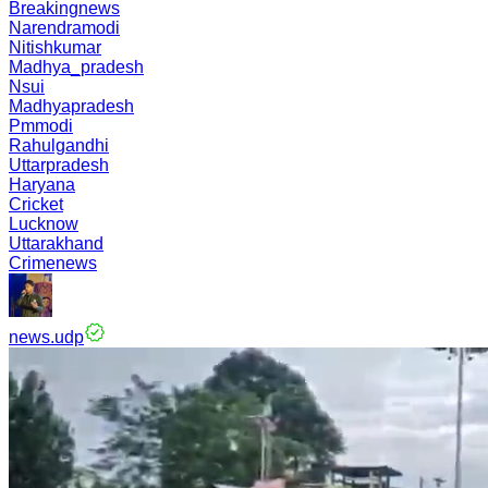
Breakingnews
Narendramodi
Nitishkumar
Madhya_pradesh
Nsui
Madhyapradesh
Pmmodi
Rahulgandhi
Uttarpradesh
Haryana
Cricket
Lucknow
Uttarakhand
Crimenews
news.udp