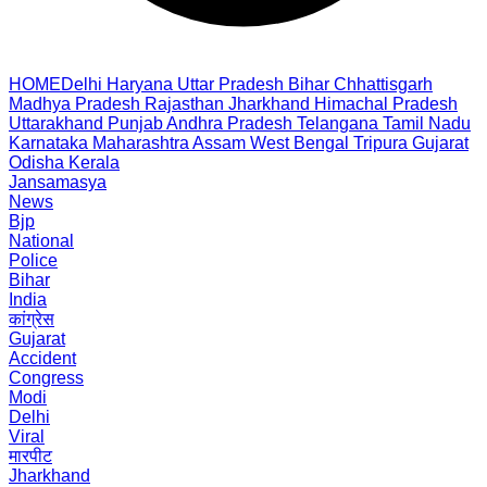
HOME
Delhi
Haryana
Uttar Pradesh
Bihar
Chhattisgarh
Madhya Pradesh
Rajasthan
Jharkhand
Himachal Pradesh
Uttarakhand
Punjab
Andhra Pradesh
Telangana
Tamil Nadu
Karnataka
Maharashtra
Assam
West Bengal
Tripura
Gujarat
Odisha
Kerala
Jansamasya
News
Bjp
National
Police
Bihar
India
कांग्रेस
Gujarat
Accident
Congress
Modi
Delhi
Viral
मारपीट
Jharkhand