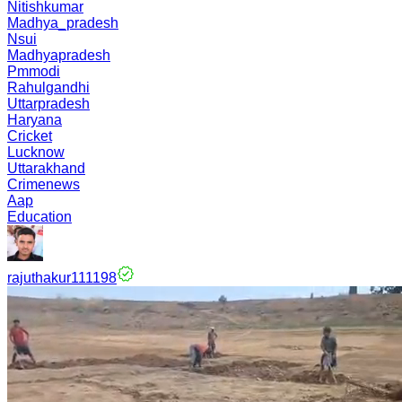
Nitishkumar
Madhya_pradesh
Nsui
Madhyapradesh
Pmmodi
Rahulgandhi
Uttarpradesh
Haryana
Cricket
Lucknow
Uttarakhand
Crimenews
Aap
Education
rajuthakur111198