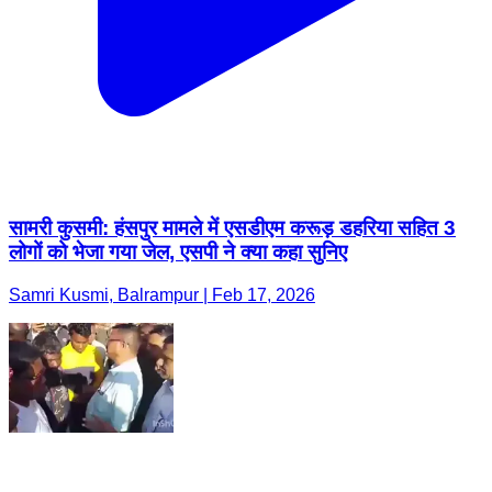
सामरी कुसमी: हंसपुर मामले में एसडीएम करूड़ डहरिया सहित 3
लोगों को भेजा गया जेल, एसपी ने क्या कहा सुनिए
Samri Kusmi, Balrampur | Feb 17, 2026