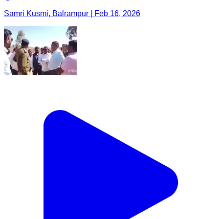
Samri Kusmi, Balrampur | Feb 16, 2026