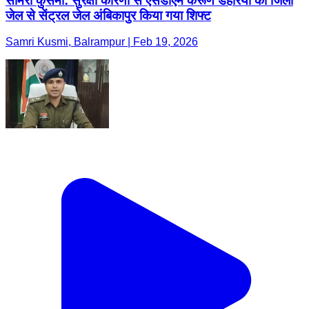
सामरी कुसमी: सुरक्षा कारणों से एसडीएम करूण डहरिया को जिला
जेल से सेंट्रल जेल अंबिकापुर किया गया शिफ्ट
Samri Kusmi, Balrampur | Feb 19, 2026