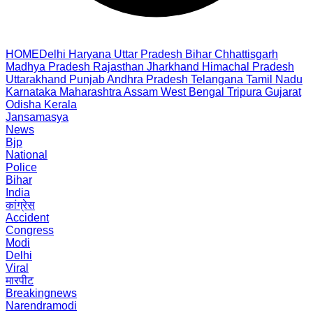
HOME
Delhi
Haryana
Uttar Pradesh
Bihar
Chhattisgarh
Madhya Pradesh
Rajasthan
Jharkhand
Himachal Pradesh
Uttarakhand
Punjab
Andhra Pradesh
Telangana
Tamil Nadu
Karnataka
Maharashtra
Assam
West Bengal
Tripura
Gujarat
Odisha
Kerala
Jansamasya
News
Bjp
National
Police
Bihar
India
कांग्रेस
Accident
Congress
Modi
Delhi
Viral
मारपीट
Breakingnews
Narendramodi