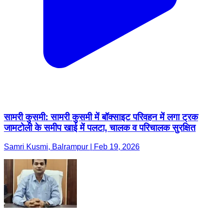
सामरी कुसमी: सामरी कुसमी में बॉक्साइट परिवहन में लगा ट्रक
जामटोली के समीप खाई में पलटा, चालक व परिचालक सुरक्षित
Samri Kusmi, Balrampur | Feb 19, 2026