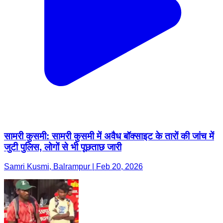
सामरी कुसमी: सामरी कुसमी में अवैध बॉक्साइट के तारों की जांच में
जुटी पुलिस, लोगों से भी पूछताछ जारी
Samri Kusmi, Balrampur | Feb 20, 2026