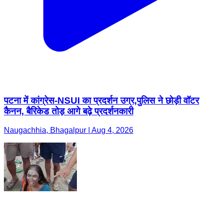
पटना में कांग्रेस-NSUI का प्रदर्शन उग्र,पुलिस ने छोड़ी वॉटर
कैनन, बैरिकेड तोड़ आगे बढ़े प्रदर्शनकारी
Naugachhia, Bhagalpur | Aug 4, 2026