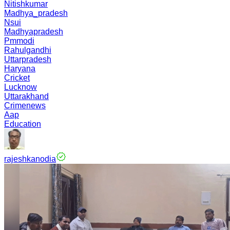
Nitishkumar
Madhya_pradesh
Nsui
Madhyapradesh
Pmmodi
Rahulgandhi
Uttarpradesh
Haryana
Cricket
Lucknow
Uttarakhand
Crimenews
Aap
Education
rajeshkanodia