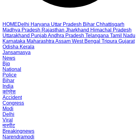
HOME
Delhi
Haryana
Uttar Pradesh
Bihar
Chhattisgarh
Madhya Pradesh
Rajasthan
Jharkhand
Himachal Pradesh
Uttarakhand
Punjab
Andhra Pradesh
Telangana
Tamil Nadu
Karnataka
Maharashtra
Assam
West Bengal
Tripura
Gujarat
Odisha
Kerala
Jansamasya
News
Bjp
National
Police
Bihar
India
कांग्रेस
Accident
Congress
Modi
Delhi
Viral
मारपीट
Breakingnews
Narendramodi