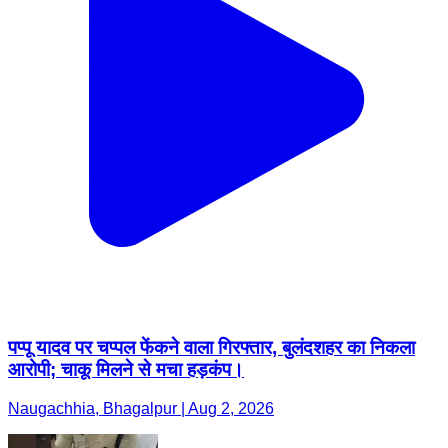
पप्पू यादव पर चप्पल फेंकने वाला गिरफ्तार, बुलंदशहर का निकला
आरोपी; चाकू मिलने से मचा हड़कंप।
Naugachhia, Bhagalpur | Aug 2, 2026