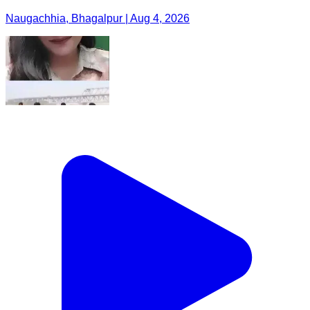
Naugachhia, Bhagalpur | Aug 4, 2026