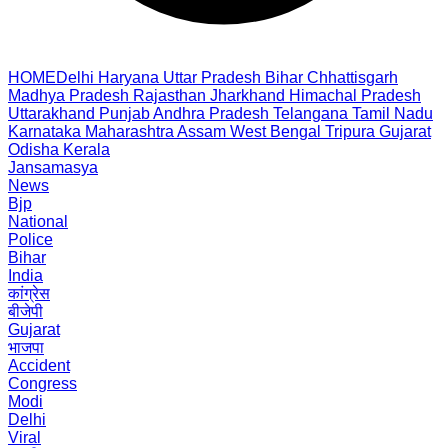
HOME
Delhi
Haryana
Uttar Pradesh
Bihar
Chhattisgarh
Madhya Pradesh
Rajasthan
Jharkhand
Himachal Pradesh
Uttarakhand
Punjab
Andhra Pradesh
Telangana
Tamil Nadu
Karnataka
Maharashtra
Assam
West Bengal
Tripura
Gujarat
Odisha
Kerala
Jansamasya
News
Bjp
National
Police
Bihar
India
कांग्रेस
बीजेपी
Gujarat
भाजपा
Accident
Congress
Modi
Delhi
Viral