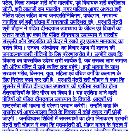
पटेल, जिला अध्यक्ष श्री ओम मालवीय, पूर्व विधायक श्री बद्रीलाल
सोनी, श्री लालजी राम मालवीय, नगर पालिका आगर अध्यक्ष श्री
नीलेश पटेल सहित अन्य जनप्रतिनिधिगण, पार्षदगण, गणमान्य
नागरिक एवं बड़ी संख्या में नगरवासी उपस्थित रहे। प्रभारी मंत्री
श्री चौहान ने पंडित दीनदयाल उपाध्याय के जीवन एवं विचारों का
स्मरण करते हुए कहा कि पंडित दीनदयाल उपाध्याय ने भारतीय
संस्कृति और राष्ट्रहित को केंद्र में रखते हुए एकात्म मानववाद का
दर्शन दिया। उनका ‘अंत्योदय’ का विचार आज भी शासन की
जनकल्याणकारी नीतियों के लिए प्रेरणास्रोत है। उन्होंने कहा कि
विकास का वास्तविक उद्देश्य तभी सार्थक है, जब उसका लाभ समाज
की अंतिम पंक्ति में खड़े व्यक्ति तक पहुंचे। इसी भावना के साथ
सरकार गरीब, किसान, युवा, महिला एवं वंचित वर्गों के कल्याण के
लिए निरंतर कार्य कर रही है। प्रभारी मंत्री श्री चौहान ने कहा कि
सुसनेर में पंडित दीनदयाल उपाध्याय की प्रतिमा स्थापित होना
क्षेत्रवासियों के लिए गौरव का विषय है। यह प्रतिमा आने वाली
पीढ़ियों को पंडित दीनदयाल उपाध्याय के विचारों, आदर्शों एवं
राष्ट्रसेवा की भावना से प्रेरणा प्रदान करेगी। उन्होंने कहा कि
सुसनेर एवं आगर-मालवा जिले के विकास में कोई कसर नहीं छोड़ी
जाएगी। जनविश्वास शिविरों में समस्याओं का होगा निराकरण प्रभारी
मंत्री श्री चौहान ने कहा कि मुख्यमंत्री डॉ. मोहन यादव के नेतृत्व में