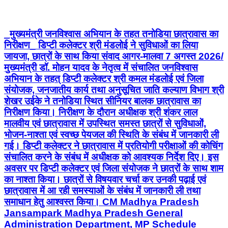
_मुख्यमंत्री जनविश्वास अभियान के तहत तनोडिया छात्रावास का
निरीक्षण_ डिप्टी कलेक्टर श्री मंडलोई ने सुविधाओं का लिया
जायजा, छात्रों के साथ किया संवाद आगर-मालवा 7 अगस्त 2026/
मुख्यमंत्री डॉ. मोहन यादव के नेतृत्व में संचालित जनविश्वास
अभियान के तहत् डिप्टी कलेक्टर श्री कमल मंडलोई एवं जिला
संयोजक, जनजातीय कार्य तथा अनुसूचित जाति कल्याण विभाग श्री
शेखर उईके ने तनोडिया स्थित सीनियर बालक छात्रावास का
निरीक्षण किया। निरीक्षण के दौरान अधीक्षक श्री शंकर लाल
मालवीय एवं छात्रावास में उपस्थित समस्त छात्रों से सुविधाओं,
भोजन-नाश्ता एवं स्वच्छ पेयजल की स्थिति के संबंध में जानकारी ली
गई। डिप्टी कलेक्टर ने छात्रावास में प्रतियोगी परीक्षाओं की कोचिंग
संचालित करने के संबंध में अधीक्षक को आवश्यक निर्देश दिए। इस
अवसर पर डिप्टी कलेक्टर एवं जिला संयोजक ने छात्रों के साथ शाम
का नाश्ता किया। छात्रों से विषयवार चर्चा कर उनकी पढ़ाई एवं
छात्रावास में आ रही समस्याओं के संबंध में जानकारी ली तथा
समाधान हेतु आश्वस्त किया। CM Madhya Pradesh
Jansampark Madhya Pradesh General
Administration Department, MP Schedule