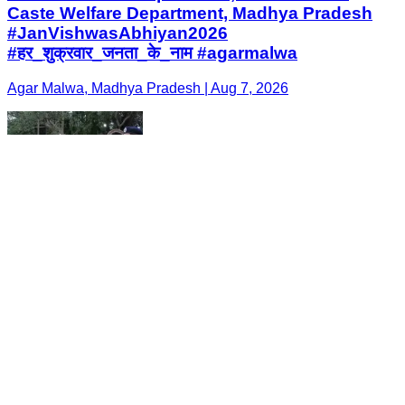
Caste Welfare Department, Madhya Pradesh
#JanVishwasAbhiyan2026
#हर_शुक्रवार_जनता_के_नाम #agarmalwa
Agar Malwa, Madhya Pradesh | Aug 7, 2026