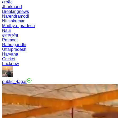
मारपीट
Jharkhand
Breakingnews
Narendramodi
Nitishkumar
Madhya_pradesh
Nsui
उत्तरप्रदेश
Pmmodi
Rahulgandhi
Uttarpradesh
Haryana
Cricket
Lucknow
public_4agar