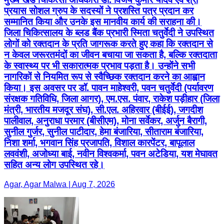
प्रयास सोशल ग्रुप के सदस्यों ने प्रशस्ति पत्र प्रदान कर
सम्मानित किया और उनके इस मानवीय कार्य की सराहना की।
जिला चिकित्सालय के ब्लड बैंक प्रभारी स्मिता चतुर्वेदी ने उपस्थित
लोगों को रक्तदान के प्रति जागरूक करते हुए कहा कि रक्तदान से
न केवल जरूरतमंदों का जीवन बचाया जा सकता है, बल्कि रक्तदाता
के स्वास्थ्य पर भी सकारात्मक प्रभाव पड़ता है। उन्होंने सभी
नागरिकों से नियमित रूप से स्वैच्छिक रक्तदान करने का आह्वान
किया। इस अवसर पर डॉ. पावन माहेश्वरी, पवन चतुर्वेदी (पर्यावरण
संरक्षक गतिविधि, जिला आगर), एम.एस. पंवार, राकेश पड़ीहार (जिला
मंत्री, भारतीय मजदूर संघ), सी.एल. अहिरवार (बीईई), जगदीश
पालीवाल, अनुराधा परमार (बीसीएम), मोना सर्वेकर, अर्जुन बैरागी,
सुनील गुर्जर, सुनील पाटीदार, हेमा बंजारिया, सीताराम बंजारिया,
निशा शर्मा, भगवान सिंह प्रजापति, विशाल कारपेंटर, बापूलाल
लववंशी, अजोध्या बाई, नवीन विश्वकर्मा, पवन अटेडिया, यश मेघावत
सहित अन्य लोग उपस्थित रहे।
Agar, Agar Malwa | Aug 7, 2026