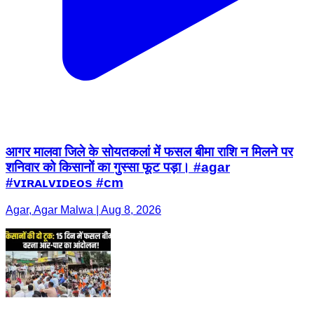
आगर मालवा जिले के सोयतकलां में फसल बीमा राशि न मिलने पर
शनिवार को किसानों का गुस्सा फूट पड़ा। #agar
#ᴠɪʀᴀʟᴠɪᴅᴇᴏs #cm
Agar, Agar Malwa | Aug 8, 2026