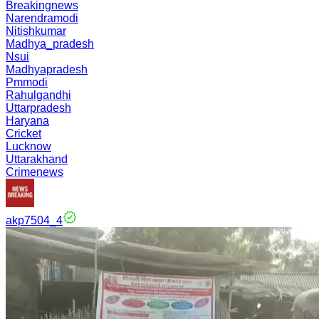
Breakingnews
Narendramodi
Nitishkumar
Madhya_pradesh
Nsui
Madhyapradesh
Pmmodi
Rahulgandhi
Uttarpradesh
Haryana
Cricket
Lucknow
Uttarakhand
Crimenews
akp7504_4