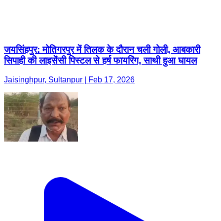
जयसिंहपुर: मोतिगरपुर में तिलक के दौरान चली गोली, आबकारी
सिपाही की लाइसेंसी पिस्टल से हर्ष फायरिंग, साथी हुआ घायल
Jaisinghpur, Sultanpur | Feb 17, 2026