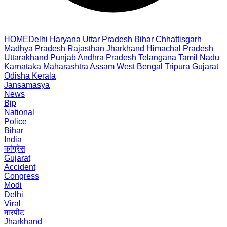
HOME
Delhi
Haryana
Uttar Pradesh
Bihar
Chhattisgarh
Madhya Pradesh
Rajasthan
Jharkhand
Himachal Pradesh
Uttarakhand
Punjab
Andhra Pradesh
Telangana
Tamil Nadu
Karnataka
Maharashtra
Assam
West Bengal
Tripura
Gujarat
Odisha
Kerala
Jansamasya
News
Bjp
National
Police
Bihar
India
कांग्रेस
Gujarat
Accident
Congress
Modi
Delhi
Viral
मारपीट
Jharkhand