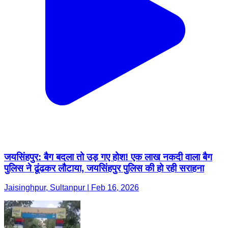
जयसिंहपुर: बैग बदला तो उड़ गए होश! एक लाख नकदी वाला बैग
पुलिस ने ढूंढकर लौटाया, जयसिंहपुर पुलिस की हो रही सराहना
Jaisinghpur, Sultanpur | Feb 16, 2026